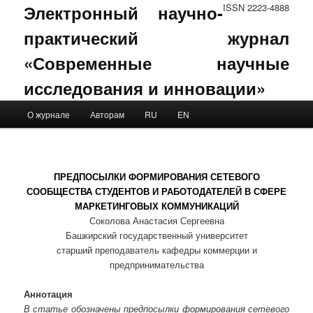
Электронный научно-
ISSN 2223-4888
практический журнал
«Современные научные
исследования и инновации»
Main menu
О журнале
Авторам
RU
EN
Skip to primary content
Skip to secondary content
ПРЕДПОСЫЛКИ ФОРМИРОВАНИЯ СЕТЕВОГО
СООБЩЕСТВА СТУДЕНТОВ И РАБОТОДАТЕЛЕЙ В СФЕРЕ
МАРКЕТИНГОВЫХ КОММУНИКАЦИЙ
Соколова Анастасия Сергеевна
Башкирский государственный университет
старший преподаватель кафедры коммерции и
предпринимательства
Аннотация
В статье обозначены предпосылки формирования сетевого