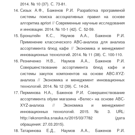
2014. № 10 (37). С. 73-81.
Сизых А.Ф., Баженов Р.И. Разработка программной
системы поиска ассоциативных правил на основе
алгоритма apriori // Современные научные исследования
и инновации. 2014. № 10-1 (42). С. 52-59.
Бронштейн К.С., Наумов А.А., Баженов Р.И.
Применение классического ABC-анализа для анализа
ассортимента блюд кафе // Экономика и менеджмент
инновационных технологий. 2014. № 11 (38). С. 100-110.
Резниченко Н.В., Наумов А.А., Баженов Р.И.
Совершенствование ассортимента блюд кафе и
системы закупок компонентов на основе ABC-XYZ-
анализа // Экономика и менеджмент инновационных
технологий. 2014. № 12 (39). С. 14-24.
Перминова Н.А., Баженов Р.И. Совершенствование
ассортимента обуви магазина «Велес» на основе АВС-
XYZ-анализа // Экономика и менеджмент
инновационных технологий. 2015. № 3. URL:
http://ekonomika.snauka.ru/2015/03/7782 (дата
обращения: 27.03.2015).
Татаринова Е.Д., Наумов А.А., Баженов Р.И.