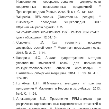
Направления совершенствования деятельности
современных промышленных предприятий //
Транспортное дело России. 2012. № 6-1. С. 131-132.
Wikipedia. RFM-анализ. [Электронный ресурс]. //
Википедия: свободная энциклопедия. URL:
https://ru.wikipedia.org/wiki/RFM-
%D0%B0%D0%BD%D0%B0%D0%BB%D0%B8%D0%B7
(дата обращения: 12.04.15).
Сорокина Т.И. Как увеличить продажи
дистрибьюторской сети // Молочная промышленность.
2015. № 2. С. 13-14.
Каверина И.С. Анализ существующих методов
управления клиентской базой для повышения
конкурентоспособности аптечной организации //
Бюллетень сибирской медицины. 2014. Т. 13. № 4. С.
172-180.
Голубков Е.П. RFM-анализ: методика и практика
применения // Маркетинг в России и за рубежом. 2013.
№ 6. C. 11-24.
Александров В.И. Применение RFM-анализа при
разработке таргетированных маркетинговых стратегий в
сфере e-commerce // Маркетинг и маркетинговые