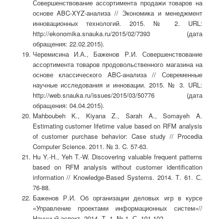
Совершенствование ассортимента продажи товаров на
основе ABC-XYZ-анализа // Экономика и менеджмент
инновационных технологий. 2015. № 2. URL:
http://ekonomika.snauka.ru/2015/02/7393 (дата
обращения: 22.02.2015).
Черемисина И.А., Баженов Р.И. Совершенствование
ассортимента товаров продовольственного магазина на
основе классического ABC-анализа // Современные
научные исследования и инновации. 2015. № 3. URL:
http://web.snauka.ru/issues/2015/03/50776 (дата
обращения: 04.04.2015).
Mahboubeh K., Kiyana Z., Sarah A., Somayeh A.
Estimating customer lifetime value based on RFM analysis
of customer purchase behavior: Case study // Procedia
Computer Science. 2011. № 3. C. 57-63.
Hu Y.-H., Yeh T.-W. Discovering valuable frequent patterns
based on RFM analysis without customer identification
information // Knowledge-Based Systems. 2014. Т. 61. С.
76-88.
Баженов Р.И. Об организации деловых игр в курсе
«Управление проектами информационных систем»//
Научный аспект. 2014. Т. 1. № 1. С. 101-102.