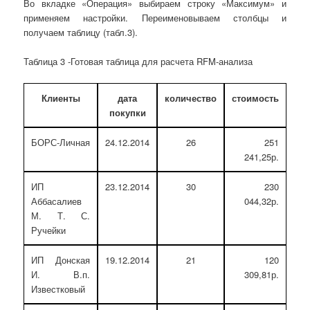
Во вкладке «Операция» выбираем строку «Максимум» и
применяем настройки. Переименовываем столбцы и
получаем таблицу (табл.3).
Таблица 3 -Готовая таблица для расчета RFM-анализа
Клиенты
дата
количество
стоимость
покупки
БОРС-Личная
24.12.2014
26
251
241,25р.
ИП
23.12.2014
30
230
Аббасалиев
044,32р.
М. Т. С.
Ручейки
ИП Донская
19.12.2014
21
120
И. В.п.
309,81р.
Известковый