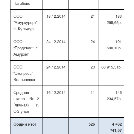
Нагибово
ООО
18.12.2014
21
183
“Амуркурорт”
295,65р.
п. Кульдур
ООО
24.12.2014
24
191
“Продснаб” с.
590,10р.
Амурзет
ООО
24.12.2014
20
68 915,51р.
“Экспресс”
Волочаевка
Средняя
16.12.2014
11
146
школа №2
234,57р.
(личная) г.
Облучье
Общий итог
526
4 432
741,57