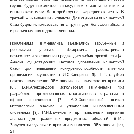
группе будут находиться «наихудшие» клиенты по тем или
иным показателям. Во второй группе – «средние» клиенты. В
третьей – «наилучшие» клиенты. Для оценивания клиентской
базы будем использовать пять групп, для большей гибкости
и различным подходам к клиентам.
Проблемами RFM-анализа занимались зарубежные и
российские ученые. Т.И.Сорокина рассматривала
возможности увеличения продаж дистрибьюторской сети [4].
Анализ существующих методов управления клиентской
базой для повышения конкурентоспособности аптечной
организации осуществила И.С.Каверина [5]. Е.П.Голубков
показал применение RFM-анализа на примерах из практики
[6]. В.И.Александров использовал RFM-анализ при
разработке таргетированных маркетинговых стратегий в
сфере e-commerce [7]. А.Э.Заенчковский описал
методологию анализа и управления инновационными
системами [9]. Р.И.Баженов и др. применяли варианты
анализа для различных предметных областей [9-19].
Зарубежные ученые и практики используют RFM-анализ [20,
21].