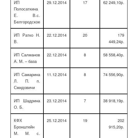
ИП
29.12.2014
17
62 249,10р.
Полосаткина
Е. В.с.
Белгородское
ИП Ратко Н.
22.12.2014
20
179
В.
449,24р.
ИП Салманов
22.12.2014
8
58 558,40р.
А. М. – база
ИП Самарина
11.12.2014
8
74 556,90р.
Л. П. п.
Смидовичи
ИП Шадрина
23.12.2014
7
38 918,19р.
О. Б.
КФХ
25.12.2014
19
202
Бронштейн
915,20р.
М. М. с.