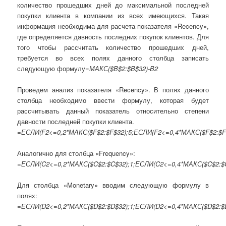
количество прошедших дней до максимальной последней
покупки клиента в компании из всех имеющихся. Такая
информация необходима для расчета показателя «Recency»,
где определяется давность последних покупок клиентов. Для
того чтобы рассчитать количество прошедших дней,
требуется во всех полях данного столбца записать
следующую формулу
=МАКС($B$2:$B$32)-B2
Проведем анализ показателя «Recency». В полях данного
столбца необходимо ввести формулу, которая будет
рассчитывать данный показатель относительно степени
давности последней покупки клиента.
=ЕСЛИ(F2<=0,2*МАКС($F$2:$F$32);5;ЕСЛИ(F2<=0,4*МАКС($F$2:$F$3
Аналогично для столбца «Frequency»:
=ЕСЛИ(C2<=0,2*МАКС($C$2:$C$32);1;ЕСЛИ(C2<=0,4*МАКС($C$2:$C$
Для столбца «Monetary» вводим следующую формулу в
полях:
=ЕСЛИ(D2<=0,2*МАКС($D$2:$D$32);1;ЕСЛИ(D2<=0,4*МАКС($D$2:$D$