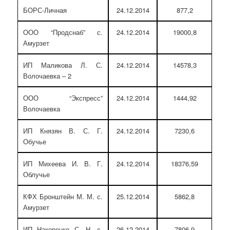
БОРС-Личная
24.12.2014
877,2
ООО “Продснаб” с.
24.12.2014
19000,8
Амурзет
ИП Маликова Л. С.
24.12.2014
14578,3
Волочаевка – 2
ООО “Экспресс”
24.12.2014
1444,92
Волочаевка
ИП Князян В. С. Г.
24.12.2014
7230,6
Обучье
ИП Михеева И. В. Г.
24.12.2014
18376,59
Облучье
КФХ Бронштейн М. М. с.
25.12.2014
5862,8
Амурзет
ИП Накоренко С. Н. с.
26.12.2014
7806,9