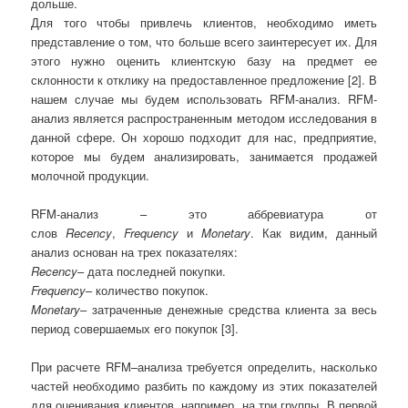
дольше.
Для того чтобы привлечь клиентов, необходимо иметь
представление о том, что больше всего заинтересует их. Для
этого нужно оценить клиентскую базу на предмет ее
склонности к отклику на предоставленное предложение [2]. В
нашем случае мы будем использовать RFM-анализ. RFM-
анализ является распространенным методом исследования в
данной сфере. Он хорошо подходит для нас, предприятие,
которое мы будем анализировать, занимается продажей
молочной продукции.
RFM-анализ – это аббревиатура от
слов
Recency
,
Frequency
и
Monetary
. Как видим, данный
анализ основан на трех показателях:
Recency
– дата последней покупки.
Frequency
– количество покупок.
Monetary
– затраченные денежные средства клиента за весь
период совершаемых его покупок [3].
При расчете RFM–анализа требуется определить, насколько
частей необходимо разбить по каждому из этих показателей
для оценивания клиентов, например, на три группы. В первой