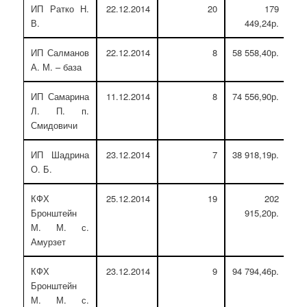
ИП Ратко Н.
22.12.2014
20
179
В.
449,24р.
ИП Салманов
22.12.2014
8
58 558,40р.
А. М. – база
ИП Самарина
11.12.2014
8
74 556,90р.
Л. П. п.
Смидовичи
ИП Шадрина
23.12.2014
7
38 918,19р.
О. Б.
КФХ
25.12.2014
19
202
Бронштейн
915,20р.
М. М. с.
Амурзет
КФХ
23.12.2014
9
94 794,46р.
Бронштейн
М. М. с.