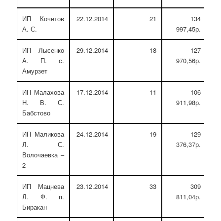
ИП Кочетов
22.12.2014
21
134
А. С.
997,45р.
ИП Лысенко
29.12.2014
18
127
А. П. с.
970,56р.
Амурзет
ИП Малахова
17.12.2014
11
106
Н. В. С.
911,98р.
Бабстово
ИП Маликова
24.12.2014
19
129
Л. С.
376,37р.
Волочаевка –
2
ИП Мацнева
23.12.2014
33
309
Л. Ф. п.
811,04р.
Биракан