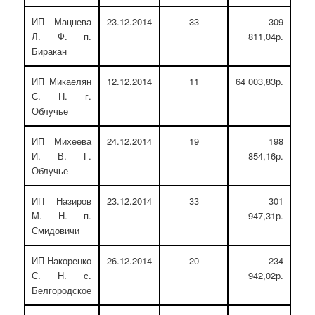
ИП Мацнева
23.12.2014
33
309
Л. Ф. п.
811,04р.
Биракан
ИП Микаелян
12.12.2014
11
64 003,83р.
С. Н. г.
Облучье
ИП Михеева
24.12.2014
19
198
И. В. Г.
854,16р.
Облучье
ИП Назиров
23.12.2014
33
301
М. Н. п.
947,31р.
Смидовичи
ИП Накоренко
26.12.2014
20
234
С. Н. с.
942,02р.
Белгородское