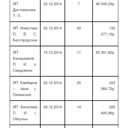
ИП
23.12.2014
7
46 545,24р.
Достовалова
Т. П.
ИП Инжутова
22.12.2014
20
132
О. В. С.
277,13р.
Белгородское
ИП
15.12.2014
11
55 391,82р.
Калашников
П. И. п.
Смидовичи
ИП Камбаров
22.12.2014
20
223
– база с.
069,72р.
Ленинское
ИП Киселева
29.12.2014
14
225
Л. И. г.
405,96р.
Облучье