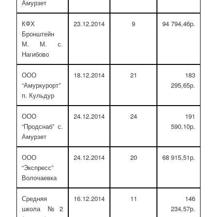
Амурзет
КФХ
23.12.2014
9
94 794,46р.
Бронштейн
М. М. с.
Нагибово
ООО
18.12.2014
21
183
“Амуркурорт”
295,65р.
п. Кульдур
ООО
24.12.2014
24
191
“Продснаб” с.
590,10р.
Амурзет
ООО
24.12.2014
20
68 915,51р.
“Экспресс”
Волочаевка
Средняя
16.12.2014
11
146
школа №2
234,57р.