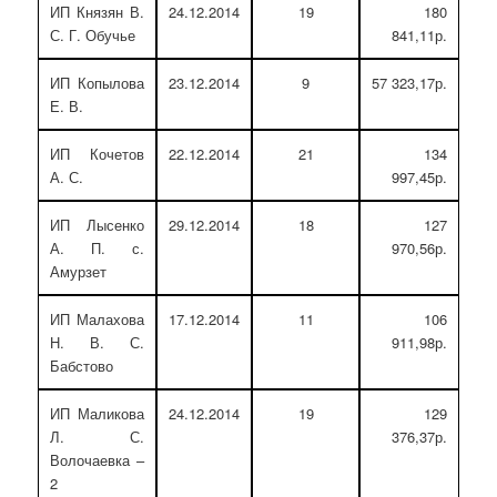
ИП Князян В.
24.12.2014
19
180
С. Г. Обучье
841,11р.
ИП Копылова
23.12.2014
9
57 323,17р.
Е. В.
ИП Кочетов
22.12.2014
21
134
А. С.
997,45р.
ИП Лысенко
29.12.2014
18
127
А. П. с.
970,56р.
Амурзет
ИП Малахова
17.12.2014
11
106
Н. В. С.
911,98р.
Бабстово
ИП Маликова
24.12.2014
19
129
Л. С.
376,37р.
Волочаевка –
2