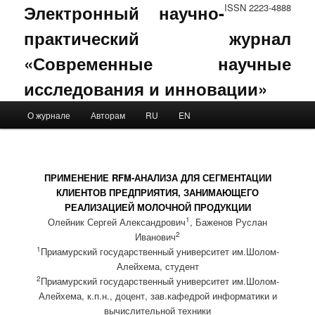
Электронный научно-
ISSN 2223-4888
практический журнал
«Современные научные
исследования и инновации»
Main menu
О журнале
Авторам
RU
EN
Skip to primary content
Skip to secondary content
ПРИМЕНЕНИЕ RFM-АНАЛИЗА ДЛЯ СЕГМЕНТАЦИИ
КЛИЕНТОВ ПРЕДПРИЯТИЯ, ЗАНИМАЮЩЕГО
РЕАЛИЗАЦИЕЙ МОЛОЧНОЙ ПРОДУКЦИИ
1
Олейник Сергей Александрович
, Баженов Руслан
2
Иванович
1
Приамурский государственный университет им.Шолом-
Алейхема, студент
2
Приамурский государственный университет им.Шолом-
Алейхема, к.п.н., доцент, зав.кафедрой информатики и
вычислительной техники