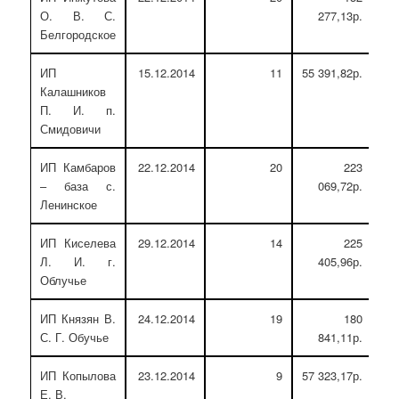
О. В. С.
277,13р.
Белгородское
ИП
15.12.2014
11
55 391,82р.
Калашников
П. И. п.
Смидовичи
ИП Камбаров
22.12.2014
20
223
– база с.
069,72р.
Ленинское
ИП Киселева
29.12.2014
14
225
Л. И. г.
405,96р.
Облучье
ИП Князян В.
24.12.2014
19
180
С. Г. Обучье
841,11р.
ИП Копылова
23.12.2014
9
57 323,17р.
Е. В.