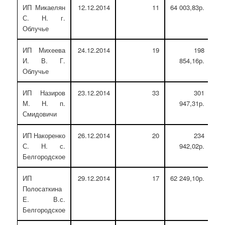
ИП Микаелян
12.12.2014
11
64 003,83р.
С. Н. г.
Облучье
ИП Михеева
24.12.2014
19
198
И. В. Г.
854,16р.
Облучье
ИП Назиров
23.12.2014
33
301
М. Н. п.
947,31р.
Смидовичи
ИП Накоренко
26.12.2014
20
234
С. Н. с.
942,02р.
Белгородское
ИП
29.12.2014
17
62 249,10р.
Полосаткина
Е. В.с.
Белгородское