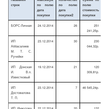
строк
по полю
по полю
полю
дата
дата
стоимость
покупки
покупки2
покупки
БОРС-Личная
24.12.2014
26
251
241,25р.
ИП
23.12.2014
30
230
Аббасалиев
044,32р.
М. Т. С.
Ручейки
ИП Донская
19.12.2014
21
120
И. В.п.
309,81р.
Известковый
ИП
23.12.2014
7
46 545,24р.
Достовалова
Т. П.
ИП Инжутова
22.12.2014
20
132