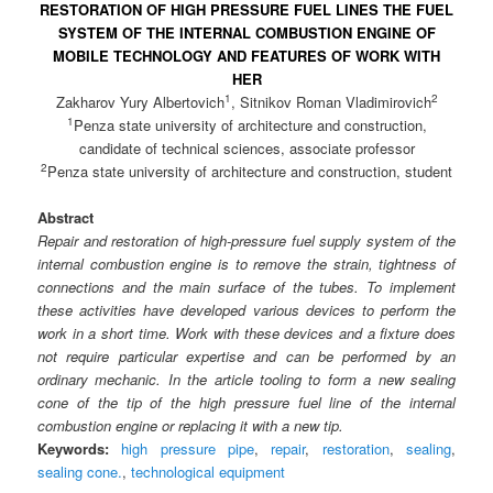
RESTORATION OF HIGH PRESSURE FUEL LINES THE FUEL
SYSTEM OF THE INTERNAL COMBUSTION ENGINE OF
MOBILE TECHNOLOGY AND FEATURES OF WORK WITH
HER
1
2
Zakharov Yury Albertovich
, Sitnikov Roman Vladimirovich
1
Penza state university of architecture and construction,
candidate of technical sciences, associate professor
2
Penza state university of architecture and construction, student
Abstract
Repair and restoration of high-pressure fuel supply system of the
internal combustion engine is to remove the strain, tightness of
connections and the main surface of the tubes. To implement
these activities have developed various devices to perform the
work in a short time. Work with these devices and a fixture does
not require particular expertise and can be performed by an
ordinary mechanic. In the article tooling to form a new sealing
cone of the tip of the high pressure fuel line of the internal
combustion engine or replacing it with a new tip.
Keywords:
high pressure pipe
,
repair
,
restoration
,
sealing
,
sealing cone.
,
technological equipment