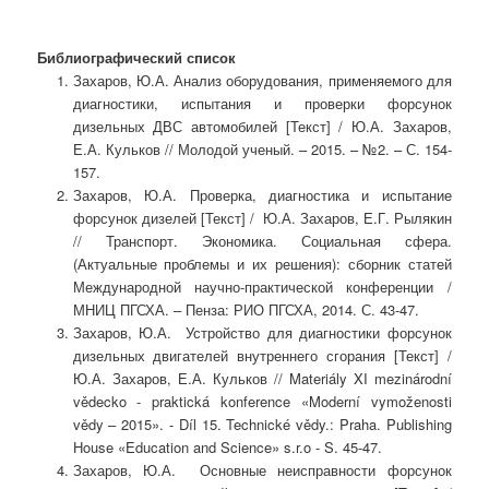
Библиографический список
Захаров, Ю.А. Анализ оборудования, применяемого для
диагностики, испытания и проверки форсунок
дизельных ДВС автомобилей [Текст] / Ю.А. Захаров,
Е.А. Кульков // Молодой ученый. – 2015. – №2. – С. 154-
157.
Захаров, Ю.А. Проверка, диагностика и испытание
форсунок дизелей [Текст] / Ю.А. Захаров, Е.Г. Рылякин
// Транспорт. Экономика. Социальная сфера.
(Актуальные проблемы и их решения): сборник статей
Международной научно-практической конференции /
МНИЦ ПГСХА. – Пенза: РИО ПГСХА, 2014. С. 43-47.
Захаров, Ю.А. Устройство для диагностики форсунок
дизельных двигателей внутреннего сгорания [Текст] /
Ю.А. Захаров, Е.А. Кульков // Materiály XI mezinárodní
vědecko - praktická konference «Moderní vymoženosti
vědy – 2015». - Díl 15. Technické vědy.: Praha. Publishing
House «Education and Science» s.r.o - S. 45-47.
Захаров, Ю.А. Основные неисправности форсунок