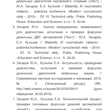
дизельных двигателей внутреннего сгорания [Текст] /
Ю.А. Захаров, Е.А. Кульков // Materiály XI mezinárodní
vědecko - praktická konference «Moderní vymoženosti
vědy – 2015». - Díl 15. Technické vědy.: Praha. Publishing
House «Education and Science» s.r.o - S. 43-44.
Захаров, Ю.А. Анализ оборудования, применяемого
для диагностики, испытания и проверки форсунок
дизельных ДВС автомобилей [Текст] / Ю.А. Захаров,
Е.А. Кульков // Materiály XI mezinárodní vědecko -
praktická konference «Moderní vymoženosti vědy – 2015».
- Díl 15. Technické vědy.: Praha. Publishing House
«Education and Science» s.r.o - S. 29-33.
Захаров Ю.А., Кульков Е.А. Актуальность проведения
диагностики, испытания и проверки форсунок
дизельных двигателей мобильных машин //
Современные научные исследования и инновации. 2015.
№ 3 [Электронный ресурс]. URL:
http://web.snauka.ru/issues/2015/03/50010 (дата
обращения: 30.03.2015).
Захаров Ю.А., Кульков Е.А. Технологический процесс
проверки топливных форсунок дизелей автомобилей
«КамАЗ» модернизированным устройством для