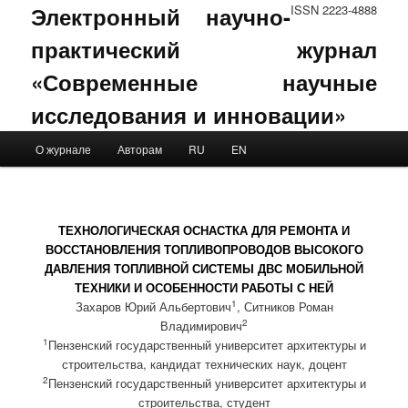
Электронный научно-
ISSN 2223-4888
практический журнал
«Современные научные
исследования и инновации»
Main menu
О журнале
Авторам
RU
EN
Skip to primary content
Skip to secondary content
ТЕХНОЛОГИЧЕСКАЯ ОСНАСТКА ДЛЯ РЕМОНТА И
ВОССТАНОВЛЕНИЯ ТОПЛИВОПРОВОДОВ ВЫСОКОГО
ДАВЛЕНИЯ ТОПЛИВНОЙ СИСТЕМЫ ДВС МОБИЛЬНОЙ
ТЕХНИКИ И ОСОБЕННОСТИ РАБОТЫ С НЕЙ
1
Захаров Юрий Альбертович
, Ситников Роман
2
Владимирович
1
Пензенский государственный университет архитектуры и
строительства, кандидат технических наук, доцент
2
Пензенский государственный университет архитектуры и
строительства, студент