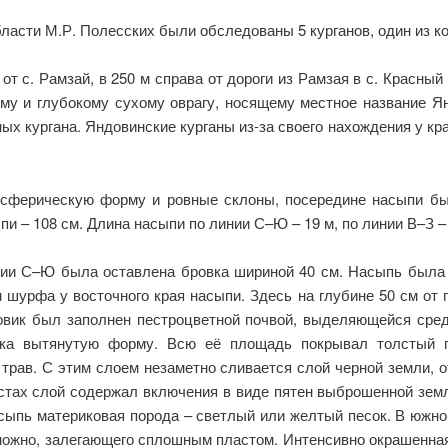
бласти М.Р. Полесских были обследованы 5 курганов, один из к
от с. Рамзай, в 250 м справа от дороги из Рамзая в с. Красный
му и глубокому сухому оврагу, носящему местное название Ян
х кургана. Яндовинские курганы из-за своего нахождения у кра
сферическую форму и ровные склоны, посередине насыпи бы
пи – 108 см. Длина насыпи по линии С–Ю – 19 м, по линии В–З – 
инии С–Ю была оставлена бровка шириной 40 см. Насыпь была 
 шурфа у восточного края насыпи. Здесь на глубине 50 см от 
ик был заполнен пестроцветной почвой, выделяющейся сред
егка вытянутую форму. Всю её площадь покрывал толстый п
 трав. С этим слоем незаметно сливается слой черной земли
естах слой содержал включения в виде пятен выброшенной зем
сыпь материковая порода – светлый или желтый песок. В южной
зможно, залегающего сплошным пластом. Интенсивно окрашенная