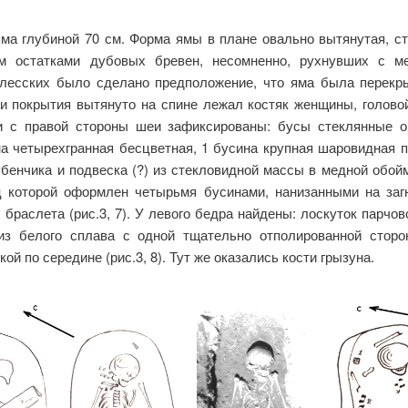
яма глубиной 70 см. Форма ямы в плане овально вытянутая, ст
ым остатками дубовых бревен, несомненно, рухнувших с 
лесских было сделано предположение, что яма была перекрыт
и покрытия вытянуто на спине лежал костяк женщины, головой
нии с правой стороны шеи зафиксированы: бусы стеклянные 
на четырехгранная бесцветная, 1 бусина крупная шаровидная пу
бенчика и подвеска (?) из стекловидной массы в медной обойм
ц которой оформлен четырьмя бусинами, нанизанными на загну
раслета (рис.3, 7). У левого бедра найдены: лоскуток парчо
 из белого сплава с одной тщательно отполированной стор
 по середине (рис.3, 8). Тут же оказались кости грызуна.