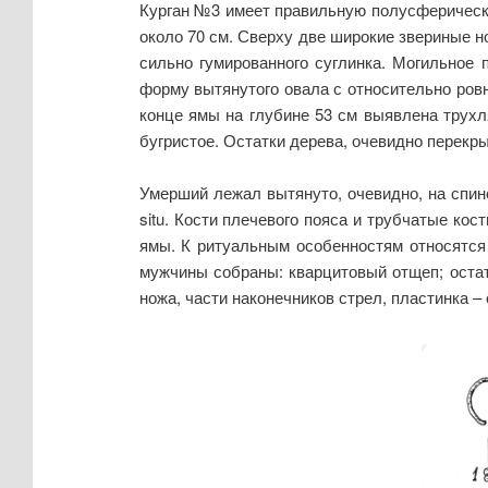
Курган №3 имеет правильную полусферическу
около 70 см. Сверху две широкие звериные н
сильно гумированного суглинка. Могильное 
форму вытянутого овала с относительно ровн
конце ямы на глубине 53 см выявлена трухл
бугристое. Остатки дерева, очевидно перекрыт
Умерший лежал вытянуто, очевидно, на спине
situ. Кости плечевого пояса и трубчатые ко
ямы. К ритуальным особенностям относятся п
мужчины собраны: кварцитовый отщеп; остат
ножа, части наконечников стрел, пластинка –