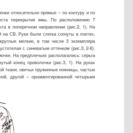
енки относительно прямые – по контуру и по
места перекрытия ямы. По расположению 7
а в поперечном направлении (рис.2, 1). На
 на СВ. Руки были слегка согнуты в локтях,
округлые мелкие, в том числе 3 экземпляра
стотелая с синеватым оттенком (рис.3, 2-6).
очке. На предплечьях располагались: серьга
тый конец проволочки (рис.3, 1). На руках
вой ткани, овечьи пружинные ножницы, частью
оной, другой – орнаментированной четырьмя