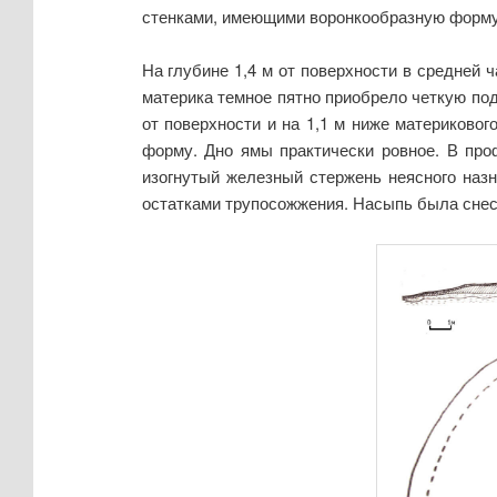
стенками, имеющими воронкообразную форму
На глубине 1,4 м от поверхности в средней 
материка темное пятно приобрело четкую под
от поверхности и на 1,1 м ниже материковог
форму. Дно ямы практически ровное. В про
изогнутый железный стержень неясного назн
остатками трупосожжения. Насыпь была снесе