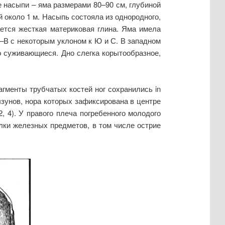
 насыпи – яма размерами 80–90 см, глубиной
 около 1 м. Насыпь состояла из однородного,
ается жесткая материковая глина. Яма имела
З–В с некоторым уклоном к Ю и С. В западном
о суживающиеся. Дно слегка корытообразное,
агменты трубчатых костей ног сохранились in
ызунов, нора которых зафиксирована в центре
, 4). У правого плеча погребенного молодого
лки железных предметов, в том числе острие