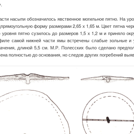
.
части насыпи обозначилось явственное могильное пятно. На уров
прямоугольную форму размерами 2,65 х 1,65 м. Цвет пятна черн
о уровня пятно сузилось до размеров 1,5 х 1,2 м и приняло о
филе самой нижней части ямы встречены слабые зольные и 
ачения, длиной 5,5 см. М.Р. Полесских было сделано предпол
на полностью до основания, но следов других погребений выя