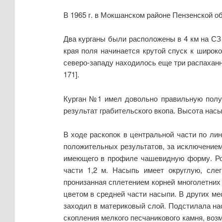
В 1965 г. в Мокшанском районе Пензенской о
Два курганы были расположены в 4 км на СЗ 
края поля начинается крутой спуск к широко
северо-западу находилось еще три распаханны
171].
Курган №1 имел довольно правильную полу
результат грабительского вкопа. Высота насы
В ходе раскопок в центральной части по л
положительных результатов, за исключением
имеющего в профиле чашевидную форму. Ров
части 1,2 м. Насыпь имеет округлую, сл
пронизанная сплетением корней многолетних
цветом в средней части насыпи. В других м
заходил в материковый слой. Подстилала на
скопления мелкого песчаникового камня, во