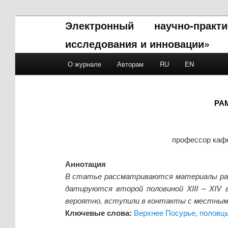
Электронный научно-прак
исследования и инновации»
Main menu
О журнале
Авторам
RU
EN
Skip to primary content
Skip to secondary content
РА
профессор кафе
Аннотация
В статье рассматриваются материалы раско
датируются второй половиной XIII – XIV 
вероятно, вступили в контакты с местным
Ключевые слова:
Верхнее Посурье
,
половц