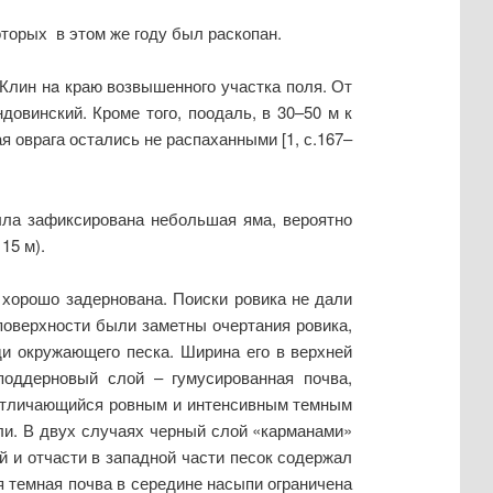
оторых в этом же году был раскопан.
 Клин нa краю возвышенного участка поля. От
довинский. Кроме того, поодаль, в 30–50 м к
я оврага остались не распаханными [1, с.167–
ла зафиксирована небольшая яма, вероятно
15 м).
хорошо задернована. Поиски ровика не дали
поверхности были заметны очертания ровика,
и окружающего песка. Ширина его в верхней
оддерновый слой – гумусированная почва,
, отличающийся ровным и интенсивным темным
ли. В двух случаях черный слой «карманами»
 и отчасти в западной части песок содержал
 темная почва в середине насыпи ограничена