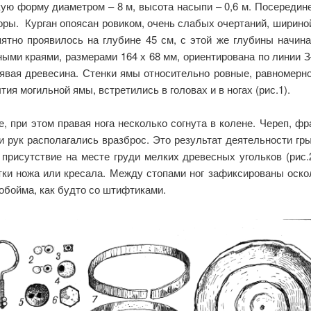
ю форму диаметром – 8 м, высота насыпи – 0,6 м. Посередине
оры. Курган опоясан ровиком, очень слабых очертаний, шириной
пятно проявилось на глубине 45 см, с этой же глубины начин
ыми краями, размерами 164 х 68 мм, ориентирована по линии 
явая древесина. Стенки ямы относительно ровные, равномерн
ия могильной ямы, встретились в головах и в ногах (рис.1).
, при этом правая нога несколько согнута в колене. Череп, фр
сти рук располагались вразброс. Это результат деятельности гр
рисутствие на месте груди мелких древесных угольков (рис.2
ки ножа или кресала. Между стопами ног зафиксированы оско
 обойма, как будто со штифтиками.