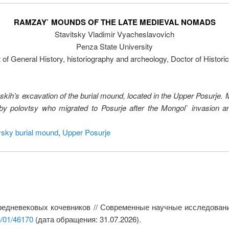
RAMZAY` MOUNDS OF THE LATE MEDIEVAL NOMADS
Stavitsky Vladimir Vyacheslavovich
Penza State University
of General History, historiography and archeology, Doctor of Histori
esskih’s excavation of the burial mound, located in the Upper Posurje.
ft by polovtsy who migrated to Posurje after the Mongol` invasion 
ky burial mound
,
Upper Posurje
редневековых кочевников // Современные научные исследования
5/01/46170
(дата обращения: 31.07.2026).