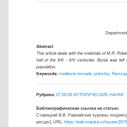
Department 
Abstract
This article deals with the materials of M.R. Pol
half of the XIII - XIV centuries. Burial was le
population.
Keywords:
medieval nomads
,
polovtsy
,
Ramzays
Рубрика:
07.00.00 ИСТОРИЧЕСКИЕ НАУКИ
Библиографическая ссылка на статью:
Ставицкий В.В. Рамзайские курганы позднес
ресурс]. URL:
https://web.snauka.ru/issues/201