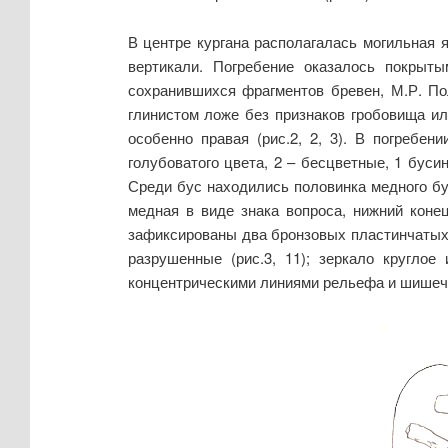
В центре кургана располагалась могильная 
вертикали. Погребение оказалось покрыт
сохранившихся фрагментов бревен, М.Р. По
глинистом ложе без признаков гробовища ил
особенно правая (рис.2, 2, 3). В погребе
голубоватого цвета, 2 – бесцветные, 1 буси
Среди бус находились половинка медного бу
медная в виде знака вопроса, нижний коне
зафиксированы два бронзовых пластинчатых б
разрушенные (рис.3, 11); зеркало круглое
концентрическими линиями рельефа и шишечкой