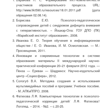
участников образовательного процесса. URL:
http://www.likt590.ru/resources/18.01.2011.pdf (дата
обращения 02.08.14).
Борисова Е.Ю. Психолого-педагогическое
сопровождение детей с синдромом дефицита внимания
с гиперактивностью. – Йошкар-Ола: ГОУ ДПО (ПК)
«Марийский институт образования», 2008.
Иванова Е. О. Теория обучения в информационном
обществе / Е. О. Иванова, И. М. Осмоловская. — М.:
Просвещение, 2011.
Инновации и современные технологии в системе
образования: материалы II международной научно-
практической конференции 20–21 февраля 2012 года. —
Пенза — Ереван — Шадринск: Научно-издательский
центр «Социосфера», 2012.
Сологуб В.А. Методика создания и использования
мультимедийных пособий и программ: Учебное пособие.
- М.:АПКиППРО, 2008.
Фатихова Л.Ф. Компьютерные технологии в психолого-
педагогической коррекции детей/ Л.Ф. Фатихова//
Логопед. – 2014. - №2. – с.20-25.