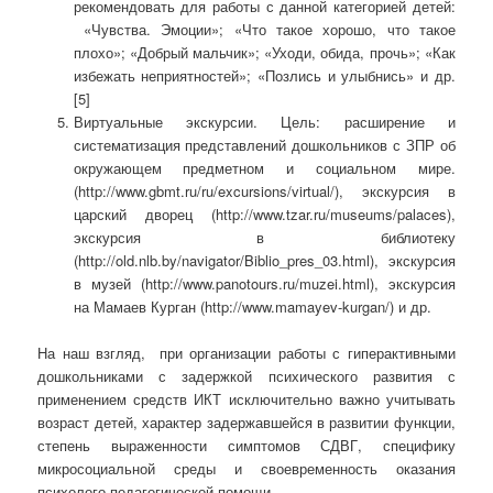
рекомендовать для работы с данной категорией детей:
«Чувства. Эмоции»; «Что такое хорошо, что такое
плохо»; «Добрый мальчик»; «Уходи, обида, прочь»; «Как
избежать неприятностей»; «Позлись и улыбнись» и др.
[5]
Виртуальные экскурсии. Цель: расширение и
систематизация представлений дошкольников с ЗПР об
окружающем предметном и социальном мире.
(http://www.gbmt.ru/ru/excursions/virtual/), экскурсия в
царский дворец (http://www.tzar.ru/museums/palaces),
экскурсия в библиотеку
(http://old.nlb.by/navigator/Biblio_pres_03.html), экскурсия
в музей (http://www.panotours.ru/muzei.html), экскурсия
на Мамаев Курган (http://www.mamayev-kurgan/) и др.
На наш взгляд, при организации работы с гиперактивными
дошкольниками с задержкой психического развития с
применением средств ИКТ исключительно важно учитывать
возраст детей, характер задержавшейся в развитии функции,
степень выраженности симптомов СДВГ, специфику
микросоциальной среды и своевременность оказания
психолого-педагогической помощи.