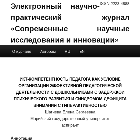
Электронный научно-
ISSN 2223-4888
практический журнал
«Современные научные
исследования и инновации»
Main menu
О журнале
Авторам
RU
EN
Skip to primary content
Skip to secondary content
ИКТ-КОМПЕТЕНТНОСТЬ ПЕДАГОГА КАК УСЛОВИЕ
ОРГАНИЗАЦИИ ЭФФЕКТИВНОЙ ПЕДАГОГИЧЕСКОЙ
ДЕЯТЕЛЬНОСТИ С ДОШКОЛЬНИКАМИ С ЗАДЕРЖКОЙ
ПСИХИЧЕСКОГО РАЗВИТИЯ И СИНДРОМОМ ДЕФИЦИТА
ВНИМАНИЯ С ГИПЕРАКТИВНОСТЬЮ
Шагиева Елена Сергеевна
Марийский государственный университет
аспирант
Аннотация