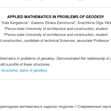
APPLIED MATHEMATICS IN PROBLEMS OF GEODESY
 Yulia Sergeevna
, Gafarov Dinara Zamirovna
, Snezhkina Olga Vik
1
2
Penza state University of architecture and construction, student
1
Penza state University of architecture and construction, student
2
nd construction, candidate of technical Sciences, associate Profess
mathematics in problems of geodesy. Demonstrated the relationship of
 a profile of linear structures.
r structures
,
tasks of geodesy
Прикладная математика в задачах геодезии // Современные научн