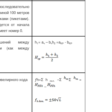
следовательно
линой 100 метров
ками (пикетами).
дется от начала
меет номер 0.
ышений между
h
= a
– b
h
=a
- b
1
ч
ч
2
КР
КР
ми (как между
ивелирного хода
ƒh=
Σ
h
–
Σ
Σ
=
пол.
–