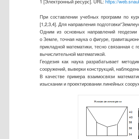
1 [Электронный ресурс]. URL:
https://web.snau
При составлении учебных программ по кур
[1,2,3,4]. Для направления подготовки
“Землеу
Одним из основных направлений геодезии я
о
Земле
,
точная наука
о фигуре,
гравитацион
прикладной математики, тесно связанная с г
вычислительной математикой.
Геодезия как наука разрабатывает методи
сооружений, выверки конструкций, наблюден
В качестве примера взаимосвязи математик
изыскании и проектировании линейных сооруж