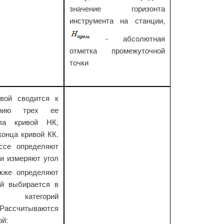
значение горизонта
инструмента на станции,
- абсолютная
отметка промежуточной
точки
ивой сводится к
ению трех ее
ала кривой НК,
конца кривой КК.
ссе определяют
 и измеряют угол
акже определяют
ый выбирается в
 категорий
 Рассчитываются
ой: