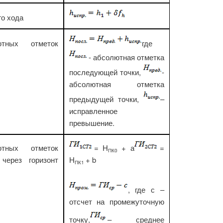
го хода
ютных отметок
где
- абсолютная отметка
последующей точки,
-
абсолютная отметка
предыдущей точки,
–
исправленное
превышение.
ютных отметок
= Н
+ а
=
ПК0
через горизонт
Н
+ b
ПК1
, где с –
отсчет на промежуточную
точку,
– среднее