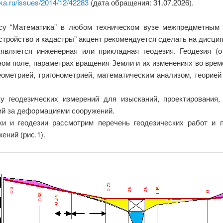
ka.ru/issues/2014/12/42283
(дата обращения: 31.07.2026).
су “Математика” в любом техническом вузе межпредметным
стройство и кадастры”
акцент рекомендуется сделать на дисцип
вляется инженерная или прикладная геодезия. Геодезия (о
ном поле
, параметрах вращения Земли и их изменениях во време
еометрией, тригонометрией, математическим анализом, теорией
ку геодезических измерений для изысканий,
проектирования
,
ий за деформациями сооружений.
и и геодезии рассмотрим перечень геодезических работ и 
ений (рис.1).