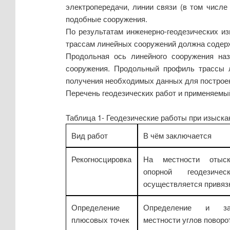
электропередачи, линии связи (в том числ
подобные сооружения.
По результатам инженерно-геодезических из
трассам линейных сооружений должна содер
Продольная ось линейного сооружения наз
сооружения. Продольный профиль трассы л
получения необходимых данных для построен
Перечень геодезических работ и применяемый
Таблица 1- Геодезические работы при изыска
Вид работ
В чём заключается
Рекогносцировка
На местности отыск
опорной геодезич
осуществляется привязк
Определение
Определение и за
плюсовых точек
местности углов поворо