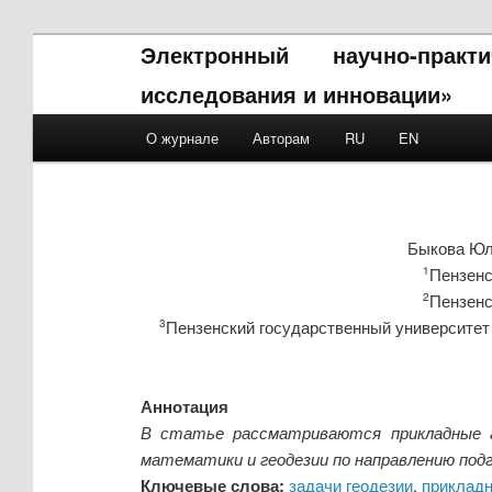
Электронный научно-прак
исследования и инновации»
Main menu
О журнале
Авторам
RU
EN
Skip to primary content
Skip to secondary content
Быкова Юл
Пензенс
1
Пензенс
2
Пензенский государственный университет 
3
Аннотация
В статье рассматриваются прикладные а
математики и геодезии по направлению под
Ключевые слова:
задачи геодезии
,
прикладн