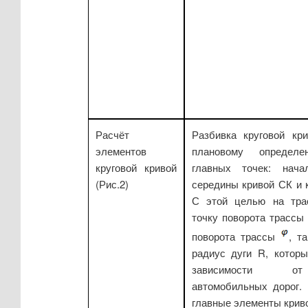
Расчёт
Разбивка круговой кр
элементов
плановому определ
круговой кривой
главных точек: нач
(Рис.2)
середины кривой СК и 
С этой целью на тра
точку поворота трассы
поворота трассы
, т
радиус дуги R, котор
зависимости от
автомобильных дорог.
главные элементы крив