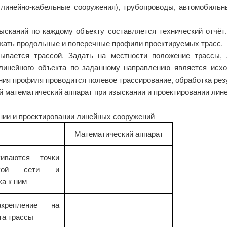
е линейно-кабельные сооружения), трубопроводы, автомобильн
ысканий по каждому объекту составляется технический отчёт.
жать продольные и поперечные профили проектируемых трасс.
ывается трассой. Задать на местности положение трассы, 
инейного объекта по заданному направлению является исх
ия профиля проводится полевое трассирование, обработка рез
 математический аппарат при изыскании и проектировании лин
нии и проектировании линейных сооружений
Математический аппарат
иваются точки
еской сети и
а к ним
крепление на
та трассы