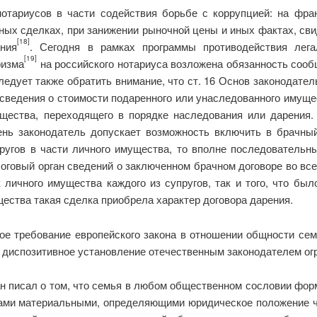
тариусов в части содействия борьбе с коррупцией: на фра
ных сделках, при занижении рыночной цены и иных фактах, с
[18]
ния
. Сегодня в рамках программы противодействия лега
[19]
ризма
на российского нотариуса возложена обязанность соо
ледует также обратить внимание, что ст. 16 Основ законодател
сведения о стоимости подаренного или унаследованного имуще
щества, переходящего в порядке наследования или дарения. 
ень законодатель допускает возможность включить в брачны
угов в части личного имущества, то вполне последовательн
оговый орган сведений о заключенном брачном договоре во все
личного имущества каждого из супругов, так и того, что был
щества такая сделка приобрела характер договора дарения.
ое требование европейского закона в отношении общности се
 диспозитивное установление отечественным законодателем ог
ан писал о том, что семья в любом общественном сословии фо
сами материальными, определяющими юридическое положение 