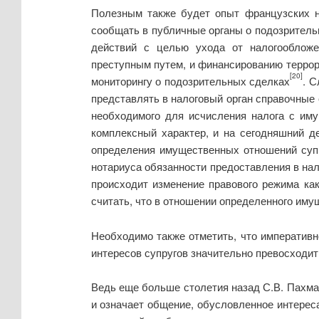
Полезным также будет опыт французских но
сообщать в публичные органы о подозритель
действий с целью ухода от налогообложе
преступным путем, и финансированию терро
[20]
мониторингу о подозрительных сделках
. С
представлять в налоговый орган справочные 
необходимого для исчисления налога с иму
комплексный характер, и на сегодняшний д
определения имущественных отношений супр
нотариуса обязанности предоставления в нал
происходит изменение правового режима как 
считать, что в отношении определенного иму
Необходимо также отметить, что императивн
интересов супругов значительно превосходит
Ведь еще больше столетия назад С.В. Пахм
и означает общение, обусловленное интере