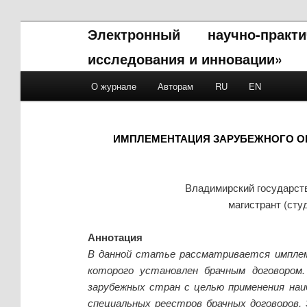
Электронный научно-прак
исследования и инновации»
Main menu
О журнале
Авторам
RU
EN
Skip to primary content
Skip to secondary content
ИМПЛЕМЕНТАЦИЯ ЗАРУБЕЖНОГО О
Владимирский государств
магистрант (сту
Аннотация
В данной статье рассматривается имплем
которого установлен брачным договором
зарубежных стран с целью применения наи
специальных реестров брачных договоров