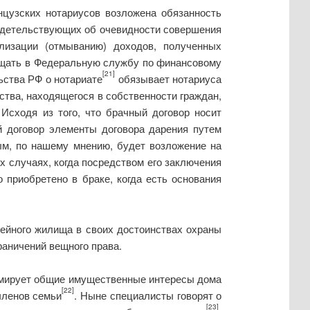
нцузских нотариусов возложена обязанность
видетельствующих об очевидности совершения
лизации (отмыванию) доходов, полученных
бщать в Федеральную службу по финансовому
[21]
ьства РФ о нотариате
обязывает нотариуса
ства, находящегося в собственности граждан,
Исходя из того, что брачный договор носит
й договор элементы договора дарения путем
ым, по нашему мнению, будет возложение на
х случаях, когда посредством его заключения
о приобретено в браке, когда есть основания
мейного жилища в своих достоинствах охраны
раничений вещного права.
рмирует общие имущественные интересы дома
[22]
членов семьи
. Ныне специалисты говорят о
[23]