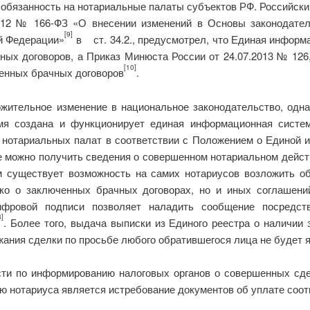
обязанность на нотариальные палаты субъектов РФ. Российский
2012 № 166-ФЗ «О внесении изменений в Основы законодател
[9]
й Федерации»
в ст. 34.2., предусмотрел, что Единая информ
ных договоров, а Приказ Минюста России от 24.07.2013 № 126,
[10]
енных брачных договоров
.
жительное изменение в национальное законодательство, одна
мя создана и функционирует единая информационная систе
и нотариальных палат в соответствии с Положением о Единой
е можно получить сведения о совершенном нотариальном дейст
м существует возможность на самих нотариусов возложить о
ько о заключенных брачных договорах, но и иных соглашени
ифровой подписи позволяет наладить сообщение посредств
3]
. Более того, выдача выписки из Единого реестра о наличии
жания сделки по просьбе любого обратившегося лица не будет
сти по информированию налоговых органов о совершенных сд
ью нотариуса является истребование документов об уплате соо