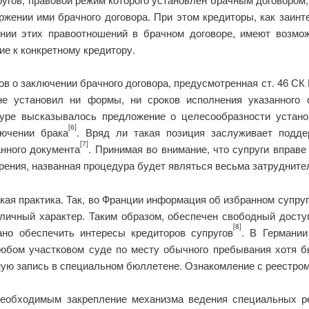
оржении ими брачного договора. При этом кредиторы, как заин
ении этих правоотношений в брачном договоре, имеют возмо
ие к конкретному кредитору.
в о заключении брачного договора, предусмотренная ст. 46 СК Р
не установил ни формы, ни сроков исполнения указанного 
туре высказывалось предложение о целесообразности устано
[6]
лючении брака
. Вряд ли такая позиция заслуживает подде
[7]
нного документа
. Принимая во внимание, что супруги вправ
 зрения, названная процедура будет являться весьма затрудните
ая практика. Так, во Франции информация об избранном супру
бличный характер. Таким образом, обеспечен свободный досту
[8]
ано обеспечить интересы кредиторов супругов
. В Германии
юбом участковом суде по месту обычного пребывания хотя бы 
ную запись в специальном бюллетене. Ознакомление с реестро
 необходимым закрепление механизма ведения специальных р