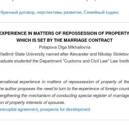
,
брачный договор
,
перспективы развития
,
Семейный кодекс
EXPERIENCE IN MATTERS OF REPOSSESSION OF PROPERTY
WHICH IS SET BY THE MARRIAGE CONTRACT
Potapova Olga Mikhailovna
Vladimir State University named after Alexander and Nikolay Stoletov
aduate studentof the Department "Customs and Civil Law" Law Instit
ternational experience in matters of repossession of property of t
he author proposes the need to turn to the experience of foreign count
trengthening the mechanism of conducting special register of marriage
on of property interests of spouses.
prenuptial agreement
,
prospects for development