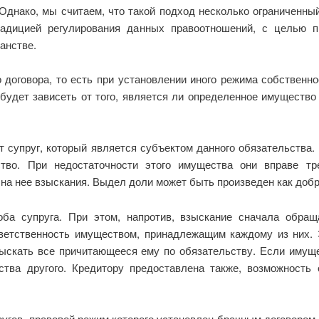
 Однако, мы считаем, что такой подход несколько ограниченны
радицией регулирования данных правоотношений, с целью 
анстве.
 договора, то есть при установлении иного режима собственно
будет зависеть от того, является ли определенное имущество
т супруг, который является субъектом данного обязательства.
во. При недостаточности этого имущества они вправе тр
а нее взыскания. Выдел доли может быть произведен как добров
ба супруга. При этом, напротив, взыскание сначала обра
тветственность имуществом, принадлежащим каждому из них. Э
ыскать все причитающееся ему по обязательству. Если имущес
тва другого. Кредитору предоставлена также, возможность
угов, правовой режим которого установлен брачным договором