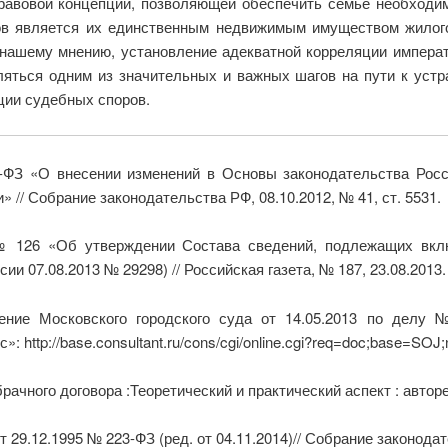
равовой концепции, позволяющей обеспечить семье необходим
в является их единственным недвижимым имуществом жилого
о нашему мнению, установление адекватной корреляции импера
ться одним из значительных и важных шагов на пути к уст
ции судебных споров.
6-ФЗ «О внесении изменений в Основы законодательства Рос
// Собрание законодательства РФ, 08.10.2012, № 41, ст. 5531.
3 № 126 «Об утверждении Состава сведений, подлежащих вк
и 07.08.2013 № 29298) // Российская газета, № 187, 23.08.2013.
ление Московского городского суда от 14.05.2013 по делу 
http://base.consultant.ru/cons/cgi/online.cgi?req=doc;base=SOJ
рачного договора :Теоретический и практический аспект : авторе
29.12.1995 № 223-ФЗ (ред. от 04.11.2014)// Собрание законодате