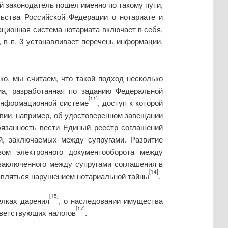
 законодатель пошел именно по такому пути,
ьства Российской Федерации о нотариате и
ационная система нотариата включает в себя,
 в п. 3 устанавливает перечень информации,
ко, мы считаем, что такой подход несколько
ма, разработанная по заданию Федеральной
[11]
 информационной системе
, доступ к которой
вии, например, об удостоверенном завещании
бязанность вести Единый реестр соглашений
й, заключаемых между супругами. Развитие
ом электронного документооборота между
 заключенного между супругами соглашения в
[14]
 являться нарушением нотариальной тайны
.
[15]
елках дарения
, о наследовании имущества
[17]
тветствующих налогов
.