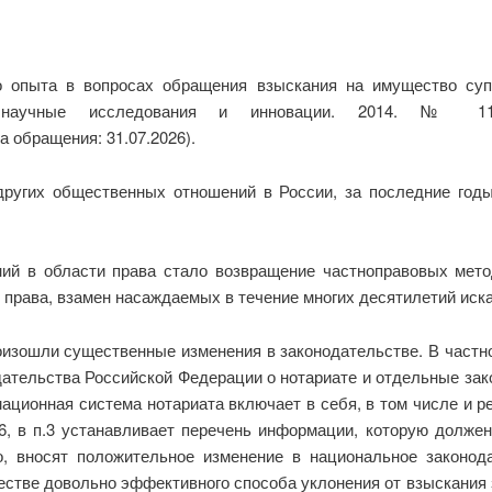
 опыта в вопросах обращения взыскания на имущество супр
 научные исследования и инновации. 2014. № 11
а обращения: 31.07.2026).
других общественных отношений в России, за последние год
ий в области права стало возвращение частноправовых мето
о права, взамен насаждаемых в течение многих десятилетий иска
изошли существенные изменения в законодательстве. В частно
ательства Российской Федерации о нотариате и отдельные за
рмационная система нотариата включает в себя, в том числе и 
6, в п.3 устанавливает перечень информации, которую долже
, вносят положительное изменение в национальное законода
честве довольно эффективного способа уклонения от взыскания