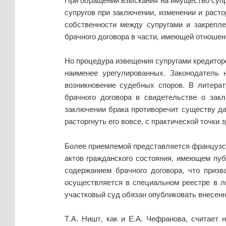
супругов при заключении, изменении и раст
собственности между супругами и закрепл
брачного договора в части, имеющей отношен
Но процедура извещения супругами кредиторо
наименее урегулированных. Законодатель 
возникновение судебных споров. В литера
брачного договора в свидетельстве о зак
заключении брака противоречит существу да
расторгнуть его вовсе, с практической точки
Более приемлемой представляется французск
актов гражданского состояния, имеющем пу
содержанием брачного договора, что призв
осуществляется в специальном реестре в л
участковый суд обязан опубликовать внесен
Т.А. Ништ, как и Е.А. Чефранова, считает