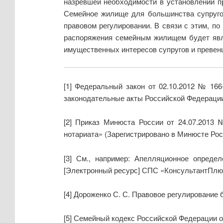
назревшей необходимости в установлении п
Семейное жилище для большинства супруго
правовом регулировании. В связи с этим, п
распоряжения семейным жилищем будет явля
имущественных интересов супругов и превен
[1] Федеральный закон от 02.10.2012 № 16
законодательные акты Российской Федерации» 
[2] Приказ Минюста России от 24.07.201
нотариата» (Зарегистрировано в Минюсте Росси
[3] См., например: Апелляционное опреде
[Электронный ресурс] СПС «КонсультантПлюс»: 
[4] Дороженко С. С. Правовое регулирование б
[5] Семейный кодекс Российской Федерации от 