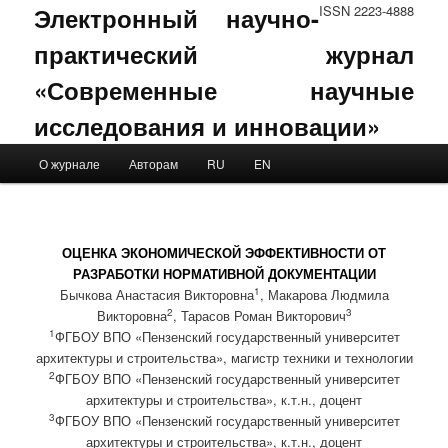
Электронный научно-
ISSN 2223-4888
практический журнал
«Современные научные
исследования и инновации»
Main menu
О журнале
Авторам
RU
EN
Skip to primary content
Skip to secondary content
ОЦЕНКА ЭКОНОМИЧЕСКОЙ ЭФФЕКТИВНОСТИ ОТ
РАЗРАБОТКИ НОРМАТИВНОЙ ДОКУМЕНТАЦИИ
1
Бычкова Анастасия Викторовна
, Макарова Людмила
2
3
Викторовна
, Тарасов Роман Викторович
1
ФГБОУ ВПО «Пензенский государственный университет
архитектуры и строительства», магистр техники и технологии
2
ФГБОУ ВПО «Пензенский государственный университет
архитектуры и строительства», к.т.н., доцент
3
ФГБОУ ВПО «Пензенский государственный университет
архитектуры и строительства», к.т.н., доцент