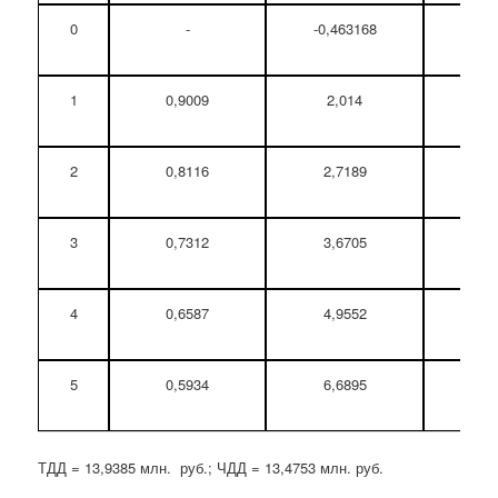
0
-
-0,463168
-0,
1
0,9009
2,014
1
2
0,8116
2,7189
2
3
0,7312
3,6705
2
4
0,6587
4,9552
3
5
0,5934
6,6895
3
ТДД = 13,9385 млн. руб.; ЧДД = 13,4753 млн. руб.