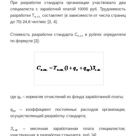
При разработке стандарта организации участвовало два
специалиста с заработной платой 10000 руб. Трудоемкость
разработки Т
составляет (в зависимости от числа страниц
н.ст.
до 70) 24,6 чел/мес [2, 4].
Стоимость разработки стандарта С
в рублях определяли
н.ст
по формуле [2]:
где
q
– норматив отчислений из фонда заработанной платы;
o
q
– коэффициент постоянных расходов организации,
кр
осуществляющей разработку стандарта;
З
– месячная заработанная плата специалистов,
с.м.
участвующих в разработке стандарта, руб. [4].