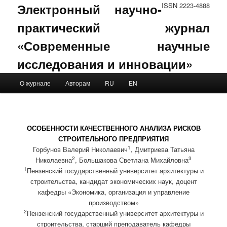
Электронный научно-
ISSN 2223-4888
практический журнал
«Современные научные
исследования и инновации»
Main menu
О журнале
Авторам
RU
EN
Skip to primary content
Skip to secondary content
ОСОБЕННОСТИ КАЧЕСТВЕННОГО АНАЛИЗА РИСКОВ
СТРОИТЕЛЬНОГО ПРЕДПРИЯТИЯ
1
Горбунов Валерий Николаевич
, Дмитриева Татьяна
2
3
Николаевна
, Большакова Светлана Михайловна
1
Пензенский государственный университет архитектуры и
строительства, кандидат экономических наук, доцент
кафедры «Экономика, организация и управление
производством»
2
Пензенский государственный университет архитектуры и
строительства, старший преподаватель кафедры