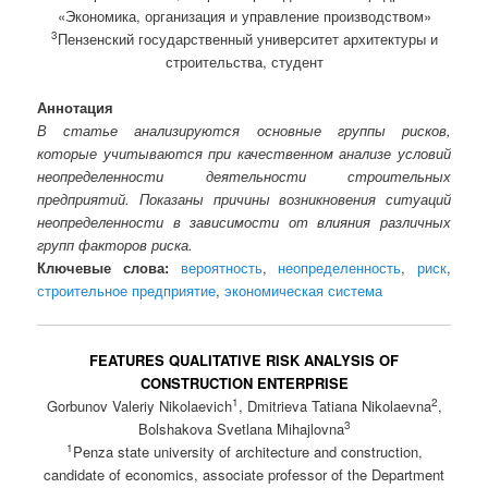
«Экономика, организация и управление производством»
3
Пензенский государственный университет архитектуры и
строительства, студент
Аннотация
В статье анализируются основные группы рисков,
которые учитываются при качественном анализе условий
неопределенности деятельности строительных
предприятий. Показаны причины возникновения ситуаций
неопределенности в зависимости от влияния различных
групп факторов риска.
Ключевые слова:
вероятность
,
неопределенность
,
риск
,
строительное предприятие
,
экономическая система
FEATURES QUALITATIVE RISK ANALYSIS OF
CONSTRUCTION ENTERPRISE
1
2
Gorbunov Valeriy Nikolaevich
, Dmitrieva Tatiana Nikolaevna
,
3
Bolshakova Svetlana Mihajlovna
1
Penza state university of architecture and construction,
candidate of economics, associate professor of the Department