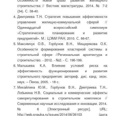
Особенности новой фазы развития жилищного
строительства // Вестник магистратуры. 2014. № 7-2
(34). С. 38-40.
Дмитриева Т.Н. Стратегия повышения эффективности
управления жилищно-коммунальной сферой //
Одиннадцатый всероссийский симпозиум
«Стратегическое планирование и развитие
предприятий». М.: ЦЭМИ РАН, 2010. С. 66-67.
Максимчук О.В., Горбунов В.Н., Мещерякова О.К.
Особенности формирования кластерной системы в
строительной сфере //Региональная архитектура и
строительство. - 2012. - №2. - С. 196-199.
Малышева К.А. Влияние условий риска на
эффективность функционирования и развития
строительного предприятия: автореф. дис. канд. экон.
наук. – Пенза, 2005. - 18 с.
Михайлина Ю.М., Горбунов В.Н., Дмитриева Т.Н.,
Лобыкина Н.В. Социальные и коммерческие эффекты
саморегулирования в строительном комплексе //
Современные научные исследования и инновации. 2014.
№ 6 [Электронный ресурс]. URL:
http://web.snauka.ru/issues/2014/06/36103 (дата