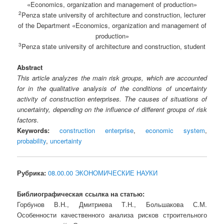
«Economics, organization and management of production»
2
Penza state university of architecture and construction, lecturer
of the Department «Economics, organization and management of
production»
3
Penza state university of architecture and construction, student
Abstract
This article analyzes the main risk groups, which are accounted
for in the qualitative analysis of the conditions of uncertainty
activity of construction enterprises. The causes of situations of
uncertainty, depending on the influence of different groups of risk
factors.
Keywords:
construction enterprise
,
economic system
,
probability
,
uncertainty
Рубрика:
08.00.00 ЭКОНОМИЧЕСКИЕ НАУКИ
Библиографическая ссылка на статью:
Горбунов В.Н., Дмитриева Т.Н., Большакова С.М.
Особенности качественного анализа рисков строительного