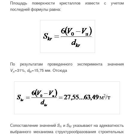
Площадь поверхности кристаллов извести с учетом
последней формулы равна:
По результатам проведенного эксперимента значения
V
=31%,
d
=15,75 мм. Отсюда
п
kr
Сопоставление значений
S
­и
S
указывают на адекватность
n
kr
выбранного механизма структурообразования строительных