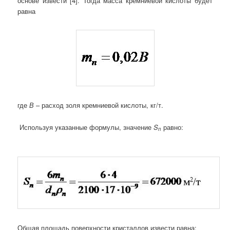
основе извести [4]. Тогда масса кремниевой кислоты будет
равна
где
В
– расход золя кремниевой кислоты, кг/т.
Используя указанные формулы, значение
S
равно:
n
Общая площадь поверхности кристаллов извести равна: