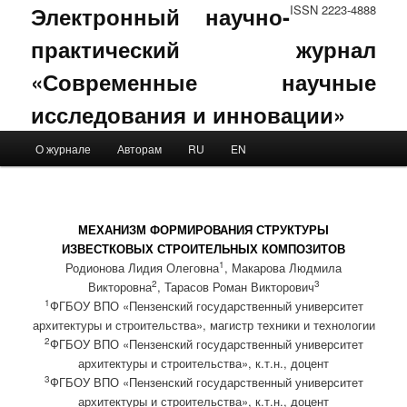
Электронный научно-
ISSN 2223-4888
практический журнал
«Современные научные
исследования и инновации»
Main menu
О журнале
Авторам
RU
EN
Skip to primary content
Skip to secondary content
МЕХАНИЗМ ФОРМИРОВАНИЯ СТРУКТУРЫ
ИЗВЕСТКОВЫХ СТРОИТЕЛЬНЫХ КОМПОЗИТОВ
1
Родионова Лидия Олеговна
, Макарова Людмила
2
3
Викторовна
, Тарасов Роман Викторович
1
ФГБОУ ВПО «Пензенский государственный университет
архитектуры и строительства», магистр техники и технологии
2
ФГБОУ ВПО «Пензенский государственный университет
архитектуры и строительства», к.т.н., доцент
3
ФГБОУ ВПО «Пензенский государственный университет
архитектуры и строительства», к.т.н., доцент