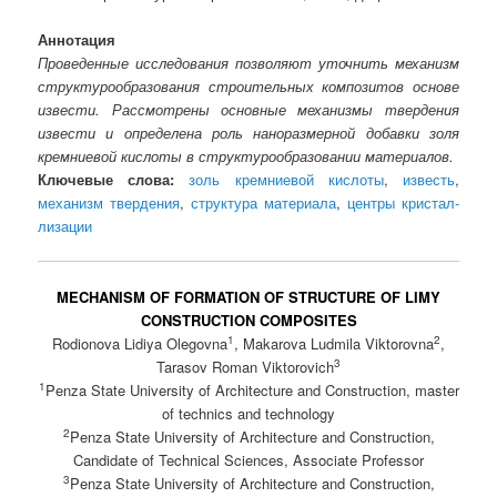
Аннотация
Проведенные исследования позволяют уточнить механизм
структурообразования строительных композитов основе
извести. Рассмотрены основные механизмы твердения
извести и определена роль наноразмерной добавки золя
кремниевой кислоты в структурообразовании материалов.
Ключевые слова:
золь кремниевой кислоты
,
известь
,
механизм твердения
,
структура материала
,
центры кристал-
лизации
MECHANISM OF FORMATION OF STRUCTURE OF LIMY
CONSTRUCTION COMPOSITES
1
2
Rodionova Lidiya Olegovna
, Makarova Ludmila Viktorovna
,
3
Tarasov Roman Viktorovich
1
Penza State University of Architecture and Construction, master
of technics and technology
2
Penza State University of Architecture and Construction,
Candidate of Technical Sciences, Associate Professor
3
Penza State University of Architecture and Construction,