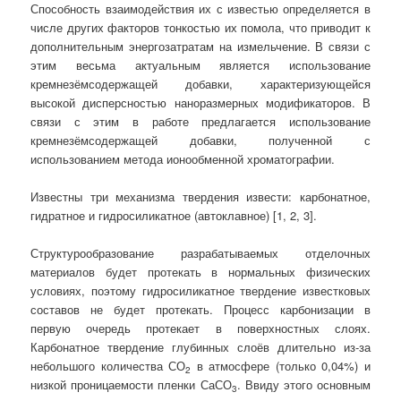
Способность взаимодействия их с известью определяется в
числе других факторов тонкостью их помола, что приводит к
дополнительным энергозатратам на измельчение. В связи с
этим весьма актуальным является использование
кремнезёмсодержащей добавки, характеризующейся
высокой дисперсностью наноразмерных модификаторов. В
связи с этим в работе предлагается использование
кремнезёмсодержащей добавки, полученной с
использованием метода ионообменной хроматографии.
Известны три механизма твердения извести: карбонатное,
гидратное и гидросиликатное (автоклавное) [1, 2, 3].
Структурообразование разрабатываемых отделочных
материалов будет протекать в нормальных физических
условиях, поэтому гидросиликатное твердение известковых
составов не будет протекать. Процесс карбонизации в
первую очередь протекает в поверхностных слоях.
Карбонатное твердение глубинных слоёв длительно из-за
небольшого количества СО
в атмосфере (только 0,04%) и
2
низкой проницаемости пленки СаСО
. Ввиду этого основным
3