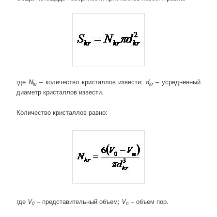
где
N
– количество кристаллов извести;
d
– усредненный
kr
kr
диаметр кристаллов извести.
Количество кристаллов равно:
где
V
– представительный объем;
V
– объем пор.
0
п