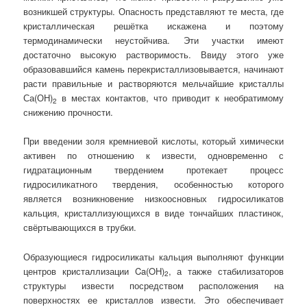
возникшей структуры. Опасность представляют те места, где
кристаллическая решётка искажена и поэтому
термодинамически неустойчива. Эти участки имеют
достаточно высокую растворимость. Ввиду этого уже
образовавшийся камень перекристаллизовывается, начинают
расти правильные и растворяются мельчайшие кристаллы
Са(ОН)
в местах контактов, что приводит к необратимому
2
снижению прочности.
При введении золя кремниевой кислоты, который химически
активен по отношению к извести, одновременно с
гидратационным твердением протекает процесс
гидросиликатного твердения, особенностью которого
является возникновение низкоосновных гидросиликатов
кальция, кристаллизующихся в виде тончайших пластинок,
свёртывающихся в трубки.
Образующиеся гидросиликаты кальция выполняют функции
центров кристаллизации Ca(OH)
, а также стабилизаторов
2
структуры извести посредством расположения на
поверхностях ее кристаллов извести. Это обеспечивает