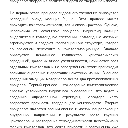
процессом твердения является гидратное твердение извести.
На первом этапе процесса гидратного твердения образуется
безводный оксид кальция [1, 2]. Этот процесс может
проходить как топохимически, так и сквозь раствор. Однако,
независимо от механизма процесса, гидроксид кальция
выделяется в коллоидном состоянии. Коллоидные частички
агрегируются и создают коагуляционную структуру, которая
со временем переходит в кристаллизационную. Вначале
образуется небольшое количество кристаллических
зародышей, далее их число увеличивается, начинается рост
отдельных кристаллов и на определённом этапе происходит
взаимное сцепление и срастание некоторых из них. В основе
твердения вяжущих материалов лежат два противоположных
процесса. Первый процесс – это создание кристаллического
сростка устойчивого гидратного образования, что ведет к
созданию определённой структуры, благодаря чему
возрастает прочность твердеющего конгломерата. Вторым
процессом является возникновение и частичная релаксация
внутренних напряжений в результате роста крупных
кристаллов и растворения термодинамически неустойчивых
мелких кристаллов, что может привести к разрушению уже