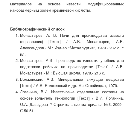
материалов на основе извести, модифицированных
наноразмерным золем кремниевой кислоты.
Библиографический список
Монастырев, А. В. Печи для производства извести
(справочник) [Текст] / А.В. Монастырев, А.В.
Александров.- М.: Изд-во "Металлургия", 1979.- 232 с. с
ил.
Монастырев, А.В. Производство извести: учебник для
подготовки рабочих на производстве [Текст] / А.В.
Монастырев.- М.: Высшая школа, 1978.- 216 с.
Волженский, А.В. Минеральные вяжущие вещества
[Текст] / А.В. Волженский и др.-М.: Стройиздат, 1979.
Логанина, В.И. Известковые отделочные составы на
основе золь-гель технологии [Текст] / В.И. Логанина,
О.А. Давыдова // Строительные материалы.-№3.-2009.-
С.50-51.