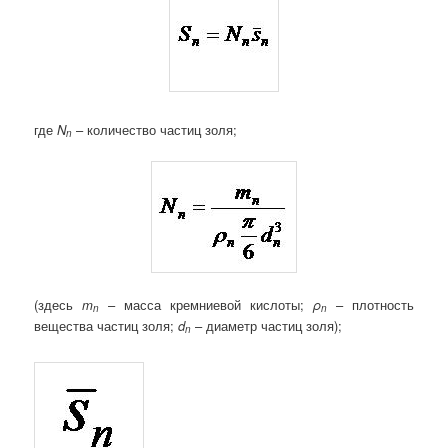
где ­
N
– количество частиц золя;
n
(здесь ­
m
– масса кремниевой кислоты;
ρ
– плотность
n
n
вещества частиц золя;
d
– диаметр частиц золя);
n