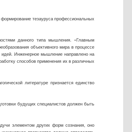
– формирование тезауруса профессиональных
остями данного типа мышления. «Главным
еобразования объективного мира в процессе
х идей. Инженерное мышление направлено на
зработку способов применения их в различных
огической литературе признается единство
дготовки будущих специалистов должен быть
удучи элементом других форм сознания, оно
о инженерное творчество должно определять