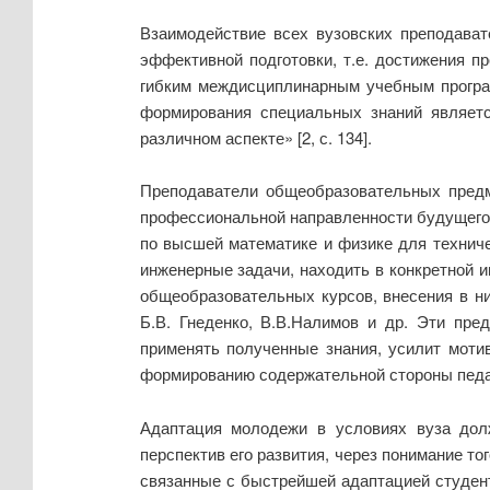
Взаимодействие всех вузовских преподава
эффективной подготовки, т.е. достижения пр
гибким междисциплинарным учебным програм
формирования специальных знаний являетс
различном аспекте» [2, с. 134].
Преподаватели общеобразовательных предме
профессиональной направленности будущего 
по высшей математике и физике для техниче
инженерные задачи, находить в конкретной 
общеобразовательных курсов, внесения в н
Б.В. Гнеденко, В.В.Налимов и др. Эти пр
применять полученные знания, усилит моти
формированию содержательной стороны педаго
Адаптация молодежи в условиях вуза долж
перспектив его развития, через понимание т
связанные с быстрейшей адаптацией студент