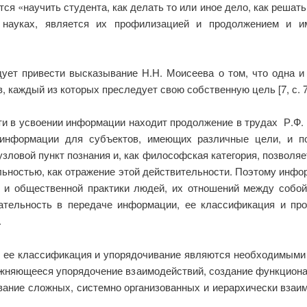
я «научить студента, как делать то или иное дело, как решать 
 науках, является их профилизацией и продолжением и и
ует привести высказывание Н.Н. Моисеева о том, что одна 
 каждый из которых преследует свою собственную цель [7, с. 7
и в усвоении информации находит продолжение в трудах Р.Ф. 
 информации для субъектов, имеющих различные цели, и п
ловой пункт познания и, как философская категория, позволяет
льностью, как отражение этой действительности. Поэтому инфо
о и общественной практики людей, их отношений между собой 
рательность в передаче информации, ее классификация и п
.
ее классификация и упорядочивание являются необходимыми у
жняющееся упорядочение взаимодействий, создание функциона
ование сложных, системно организованных и иерархически взаи