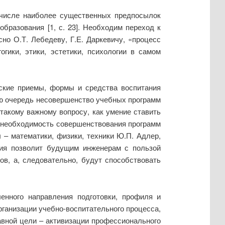
 числе наиболее существенных предпосылок
образования [1, с. 23]. Необходим переход к
о О.Т. Лебедеву, Г.Е. Даркевичу, «процесс
ики, этики, эстетики, психологии в самом
еские приемы, формы и средства воспитания
ую очередь несовершенство учебных программ
такому важному вопросу, как умение ставить
а необходимость совершенствования программ
– математики, физики, техники Ю.П. Адлер,
ция позволит будущим инженерам с пользой
в, а, следовательно, будут способствовать
енного направления подготовки, профиля и
рганизации учебно-воспитательного процесса,
авной цели – активизации профессионального