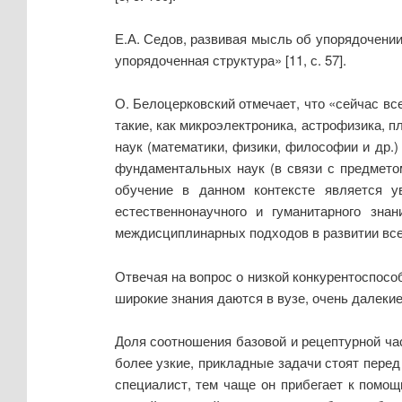
Е.А. Седов, развивая мысль об упорядочени
упорядоченная структура» [11, с. 57].
О. Белоцерковский отмечает, что «сейчас вс
такие, как микроэлектроника, астрофизика, 
наук (математики, физики, философии и др.)
фундаментальных наук (в связи с предметом
обучение в данном контексте является ув
естественнонаучного и гуманитарного знан
междисциплинарных подходов в развитии всего
Отвечая на вопрос о низкой конкурентоспос
широкие знания даются в вузе, очень далекие
Доля соотношения базовой и рецептурной ча
более узкие, прикладные задачи стоят перед
специалист, тем чаще он прибегает к помо