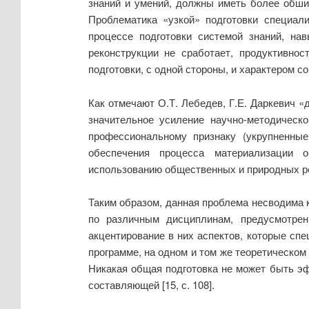
знаний и умений, должны иметь более обшир
Проблематика «узкой» подготовки специал
процессе подготовки системой знаний, на
реконструкции не сработает, продуктивно
подготовки, с одной стороны, и характером соц
Как отмечают О.Т. Лебедев, Г.Е. Даркевич
значительное усиление научно-методическ
профессиональному признаку (укрупненные
обеспечения процесса материализации об
использованию общественных и природных ресур
Таким образом, данная проблема несводима 
по различным дисциплинам, предусмотрен
акцентирование в них аспектов, которые спе
программе, на одном и том же теоретическом
Никакая общая подготовка не может быть э
составляющей [15, с. 108].