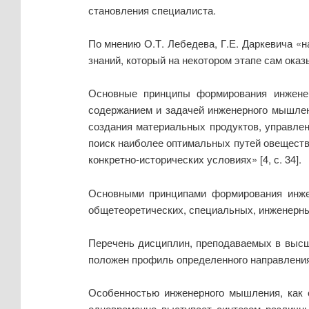
становления специалиста.
По мнению О.Т. Лебедева, Г.Е. Даркевича 
знаний, который на некотором этапе сам оказ
Основные принципы формирования инжене
содержанием и задачей инженерного мышлен
создания материальных продуктов, управле
поиск наиболее оптимальных путей овеществл
конкретно-исторических условиях» [4, с. 34].
Основными принципами формирования инжен
общетеоретических, специальных, инженерн
Перечень дисциплин, преподаваемых в высш
положен профиль определенного направления
Особенностью инженерного мышления, как о
одновременно выступает синтезом различны