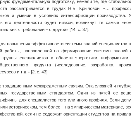
ную фундаментальную подготовку, нежели те, где стабильност
иста рассматривается в трудах Н.Б. Крыловой: «… професс
выков и умений в условиях интенсификации производства. У
сть его деятельности будет низкой, возникнут те самые «
иальных требований – с другой» [14, с. 37].
 «для повышения эффективности системы знаний специалистов 
ой работы, направленной на формирование системы знаний с
 группы специалистов в области энергетики, информатики, 
щественного продукта (исследование, разработка, произ
сов и т.д.» [2, с. 43].
к традиционным межпредметным связям. Она сложней и глубже
ных государственным стандартом. Один из путей ее реше
цифичны для специалистов того или иного профиля. Если допу
 или историческом, тем более ‒ на эмпирическом материале, ве
ффективной, если не содержит ориентации студентов на прикл