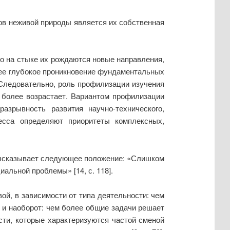
ов неживой природы является их собственная
но на стыке их рождаются новые направления,
олее глубокое проникновение фундаментальных
. Следовательно, роль профилизации изучения
е более возрастает. Вариантом профилизации
азрывность развития научно-технического,
гресса определяют приоритеты комплексных,
 высказывает следующее положение: «Слишком
альной проблемы» [14, с. 118].
й, в зависимости от типа деятельности: чем
; и наоборот: чем более общие задачи решает
ти, которые характеризуются частой сменой