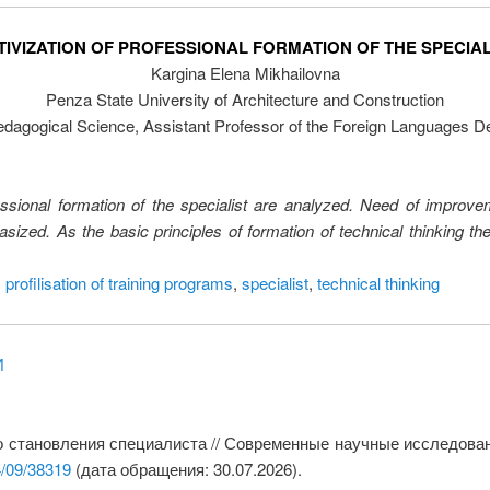
TIVIZATION OF PROFESSIONAL FORMATION OF THE SPECIAL
Kargina Elena Mikhailovna
Penza State University of Architecture and Construction
edagogical Science, Assistant Professor of the Foreign Languages D
professional formation of the specialist are analyzed. Need of impr
ized. As the basic principles of formation of technical thinking the 
,
profilisation of training programs
,
specialist
,
technical thinking
И
 становления специалиста // Современные научные исследовани
4/09/38319
(дата обращения: 30.07.2026).