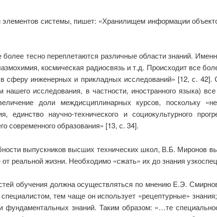
и элементов системы, пишет: «Хранилищем информации объект
е более тесно переплетаются различные области знаний. Имен
плазмохимия, космическая радиосвязь и т.д. Происходит все б
 в сферу инженерных и прикладных исследований» [12, с. 42]
 нашего исследования, в частности, иностранного языка) вс
еличение доли междисциплинарных курсов, поскольку «нер
ия, единство научно-технического и социокультурного про
 современного образования» [13, с. 34].
обности выпускников высших технических школ, В.Б. Миронов
 от реальной жизни. Необходимо «сжать» их до знания узкоспеци
стей обучения должна осуществляться по мнению Е.Э. Смирново
 специалистом, тем чаще он использует «рецептурные» знания
щи фундаментальных знаний. Таким образом: «…те специальнос