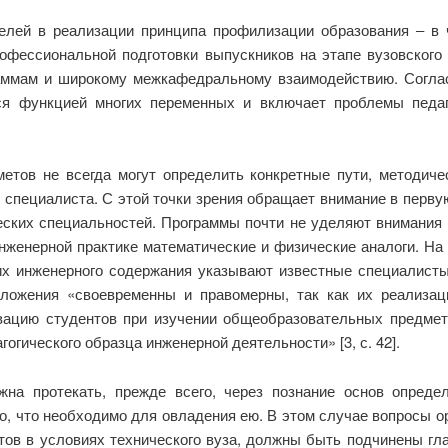
телей в реализации принципа профилизации образования ‒ в
офессиональной подготовки выпускников на этапе вузовского 
мам и широкому межкафедральному взаимодействию. Согласн
я функцией многих переменных и включает проблемы педагог
тов не всегда могут определить конкретные пути, методич
специалиста. С этой точки зрения обращает внимание в перв
ских специальностей. Программы почти не уделяют внимания 
инженерной практике математические и физические аналоги. Н
их инженерного содержания указывают известные специалисты 
едложения «своевременны и правомерны, так как их реализа
вацию студентов при изучении общеобразовательных предмето
гического образца инженерной деятельности» [3, с. 42].
на протекать, прежде всего, через познание основ определ
ого, что необходимо для овладения ею. В этом случае вопросы о
ов в условиях технического вуза, должны быть подчинены гл