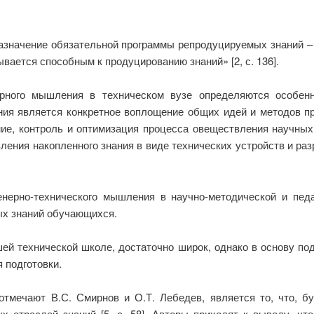
«назначение обязательной программы репродуцируемых знаний 
ывается способным к продуцированию знаний» [2, с. 136].
рного мышления в техническом вузе определяются особенн
ия является конкретное воплощение общих идей и методов пр
ние, контроль и оптимизация процесса овеществления научны
ения накопленного знания в виде технических устройств и ра
ерно-технического мышления в научно-методической и педаг
ых знаний обучающихся.
ей технической школе, достаточно широк, однако в основу по
 подготовки.
тмечают В.С. Смирнов и О.Т. Лебедев, является то, что, б
х отраслей знаний [5, с. 58]. Авторы приходят к выводу, чт