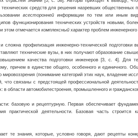
 технических средств для решения назревших общественных пр
льзовании
всесторонней
информации по тем или иным видам
ципов функционирования технических устройств новыми, бол
ри этом отмечается
комплексный
характер проблем инженерного 
 и сложна профилизация инженерно-технической подготовки вы
ставляют технические вузы, в них получают образование свы
вышением качества подготовки инженеров [3, с. 4]. Для те
му, причем в единстве общего, особенного и единичного. Об
 мировоззрения (понимание категорий этих наук, владение иссл
й, что связаны с предстоящей профессиональной деятельнос
: в области автомобилестроения, промышленного и гражданского
сти: базовую и рецептурную. Первая обеспечивает фундаме
ния практической деятельности. Базовая часть строится к
ет те знания, которые, условно говоря, дают рецепты кон