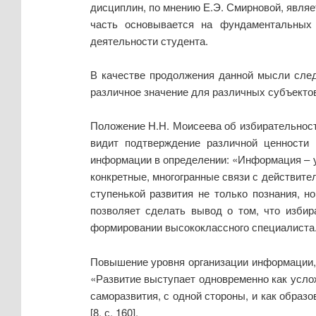
дисциплин, по мнению Е.Э. Смирновой, являетс
часть основывается на фундаментальных
деятельности студента.
В качестве продолжения данной мысли след
различное значение для различных субъектов,
Положение Н.Н. Моисеева об избирательност
видит подтверждение различной ценности
информации в определении: «Информация – уз
конкретные, многогранные связи с действите
ступенькой развития не только познания, н
позволяет сделать вывод о том, что изби
формировании высококлассного специалиста
Повышение уровня организации информации, 
«Развитие выступает одновременно как усло
саморазвития, с одной стороны, и как образ
[8, с. 160].