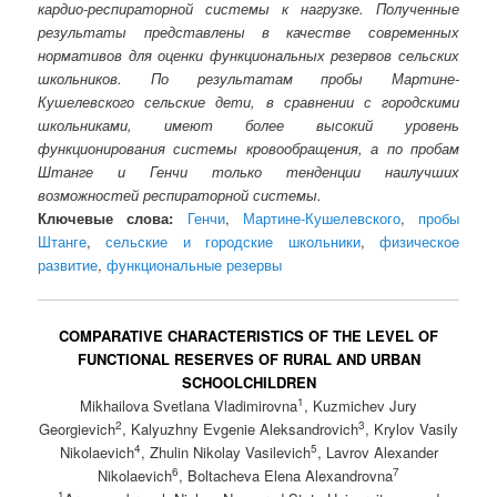
кардио-респираторной системы к нагрузке. Полученные
результаты представлены в качестве современных
нормативов для оценки функциональных резервов сельских
школьников. По результатам пробы Мартине-
Кушелевского сельские дети, в сравнении с городскими
школьниками, имеют более высокий уровень
функционирования системы кровообращения, а по пробам
Штанге и Генчи только тенденции наилучших
возможностей респираторной системы.
Ключевые слова:
Генчи
,
Мартине-Кушелевского
,
пробы
Штанге
,
сельские и городские школьники
,
физическое
развитие
,
функциональные резервы
COMPARATIVE CHARACTERISTICS OF THE LEVEL OF
FUNCTIONAL RESERVES OF RURAL AND URBAN
SCHOOLCHILDREN
1
Mikhailova Svetlana Vladimirovna
, Kuzmichev Jury
2
3
Georgievich
, Kalyuzhny Evgenie Aleksandrovich
, Krylov Vasily
4
5
Nikolaevich
, Zhulin Nikolay Vasilevich
, Lavrov Alexander
6
7
Nikolaevich
, Boltacheva Elena Alexandrovna
1