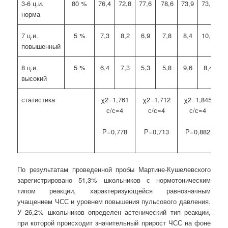
3-6 ц.и.
80 %
76,4
72,8
77,6
78,6
73,9
73,7
норма
7 ц.и.
5 %
7,3
8,2
6,9
7,8
8,4
10,0
повышенный
8 ц.и.
5 %
6,4
7,3
5,3
5,8
9,6
8,4
высокий
статистика
χ2=1,761
χ2=1,712
χ2=1,845
с/с=4
с/с=4
с/с=4
Р=0,778
Р=0,713
Р=0,882
По результатам проведенной пробы Мартине-Кушелевского
зарегистрировано 51,3% школьников с нормотоническим
типом реакции, характеризующейся равнозначным
учащением ЧСС и уровнем повышения пульсового давления.
У 26,2% школьников определен астенический тип реакции,
при которой происходит значительный прирост ЧСС на фоне