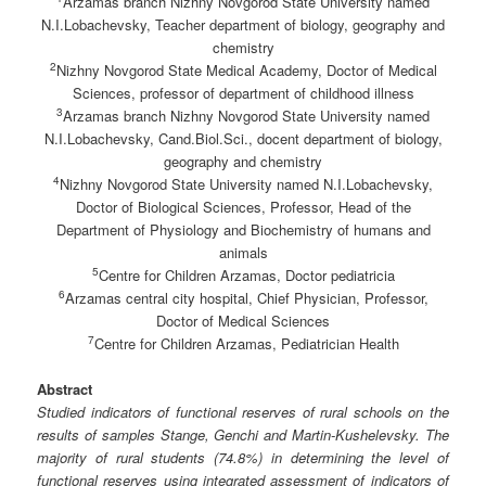
Arzamas branch Nizhny Novgorod State University named
N.I.Lobachevsky, Teacher department of biology, geography and
chemistry
2
Nizhny Novgorod State Medical Academy, Doctor of Medical
Sciences, professor of department of childhood illness
3
Arzamas branch Nizhny Novgorod State University named
N.I.Lobachevsky, Cand.Biol.Sci., docent department of biology,
geography and chemistry
4
Nizhny Novgorod State University named N.I.Lobachevsky,
Doctor of Biological Sciences, Professor, Head of the
Department of Physiology and Biochemistry of humans and
animals
5
Centre for Children Arzamas, Doctor pediatricia
6
Arzamas central city hospital, Chief Physician, Professor,
Doctor of Medical Sciences
7
Centre for Children Arzamas, Pediatrician Health
Abstract
Studied indicators of functional reserves of rural schools on the
results of samples Stange, Genchi and Martin-Kushelevsky. The
majority of rural students (74.8%) in determining the level of
functional reserves using integrated assessment of indicators of