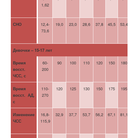
1,62
СНО
12,4-
19,0
23,0
28,6
37,8
45,5
53,4
58
73,6
Девочки – 15-17 лет
Время
60-
90
100
110
120
150
180
20
восст.
200
ЧСС, с
Время
110-
120
125
130
150
175
195
23
восст. АД,
270
с
Изменение
16,8-
32,9
37,7
53,7
56,2
67,1
81,1
92
ЧСС
115,9