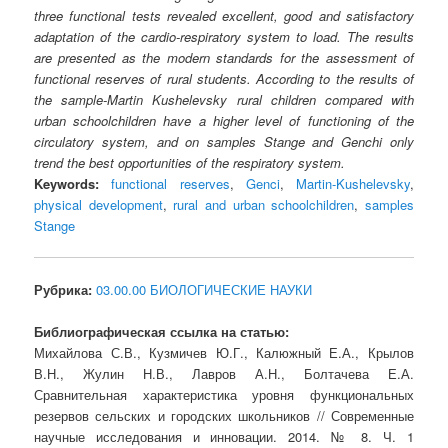
three functional tests revealed excellent, good and satisfactory
adaptation of the cardio-respiratory system to load. The results
are presented as the modern standards for the assessment of
functional reserves of rural students. According to the results of
the sample-Martin Kushelevsky rural children compared with
urban schoolchildren have a higher level of functioning of the
circulatory system, and on samples Stange and Genchi only
trend the best opportunities of the respiratory system.
Keywords:
functional reserves
,
Genci
,
Martin-Kushelevsky
,
physical development
,
rural and urban schoolchildren
,
samples
Stange
Рубрика:
03.00.00 БИОЛОГИЧЕСКИЕ НАУКИ
Библиографическая ссылка на статью:
Михайлова С.В., Кузмичев Ю.Г., Калюжный Е.А., Крылов
В.Н., Жулин Н.В., Лавров А.Н., Болтачева Е.А.
Сравнительная характеристика уровня функциональных
резервов сельских и городских школьников // Современные
научные исследования и инновации. 2014. № 8. Ч. 1