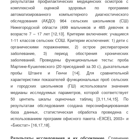
результатам профилактических медицинских осмотров с
комплексной оценкой здоровья по программе
автоматизированного компьютерного диагностического
обследования (АКДО) 964 сельских школьников (СШ)
Нижегородской области (499 мальчиков и 465 девочек в
возрасте 7 – 17 лет [12,13]. Критерии включения: учащиеся
1-11 классов сельских СОШ. Критерии исключения: 1) дети с
органическими поражениями, 2) острое респираторное
заболевание, 3) период обострения хронических
заболеваний. Проведены функциональные тесты: проба
Мартине-Кушелевского (20 приседаний за 30 с), дыхательные
пробы Штанге и Генчи [14]. Для сравнительной
характеристики показателей функциональных проб сельских
и городских школьников (ГШ) использовали значения
медианы исследуемых параметров, которой соответствует
50 центиль шкалы оценочных таблиц [3,11,14,15]. По
результатам обследования создана персонифицированная
база данных, статистическая обработка проведена с
использованием программ офисного пакета «EXCEL 2003» и
«Биостат» [16,17,18].
Результаты исследования и их обсуждение.
Сравнение