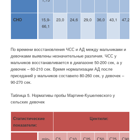
СНО
15,9-
23,0
24,6
29,0
36,0
43,1
47,2
59
66,1
По времени восстановления ЧСС и АД между мальчиками и
девочками выявлены незначительные различия. ЧСС у
мальчиков восстанавливается в диапазоне 50-200 сек, а у
девочек – 60-210 сек. Время нормализации АД после
приседаний у мальчиков составило 80-260 сек, у девочек –
90-270 сек.
Таблица 5. Нормативы пробы Мартине-Кушелевского у
сельских девочек
Статистические
Центили:
показатели:
min-
С5
С10
С25
С50
С75
С90
С9