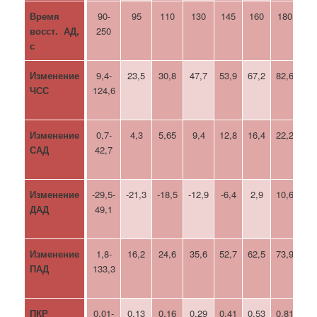
Время
90-
95
110
130
145
160
180
22
восст. АД,
250
с
Изменение
9,4-
23,5
30,8
47,7
53,9
67,2
82,6
97
ЧСС
124,6
Изменение
0,7-
4,3
5,65
9,4
12,8
16,4
22,2
27
САД
42,7
Изменение
-29,5-
-21,3
-18,5
-12,9
-6,4
2,9
10,6
15
ДАД
49,1
Изменение
1,8-
16,2
24,6
35,6
52,7
62,5
73,9
97
ПАД
133,3
ПКР
0,01-
0,13
0,16
0,29
0,41
0,53
0,81
1,