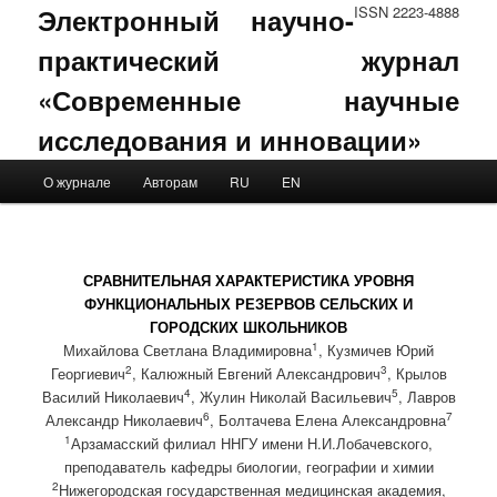
Электронный научно-
ISSN 2223-4888
практический журнал
«Современные научные
исследования и инновации»
Main menu
О журнале
Авторам
RU
EN
Skip to primary content
Skip to secondary content
СРАВНИТЕЛЬНАЯ ХАРАКТЕРИСТИКА УРОВНЯ
ФУНКЦИОНАЛЬНЫХ РЕЗЕРВОВ СЕЛЬСКИХ И
ГОРОДСКИХ ШКОЛЬНИКОВ
1
Михайлова Светлана Владимировна
, Кузмичев Юрий
2
3
Георгиевич
, Калюжный Евгений Александрович
, Крылов
4
5
Василий Николаевич
, Жулин Николай Васильевич
, Лавров
6
7
Александр Николаевич
, Болтачева Елена Александровна
1
Арзамасский филиал ННГУ имени Н.И.Лобачевского,
преподаватель кафедры биологии, географии и химии
2
Нижегородская государственная медицинская академия,