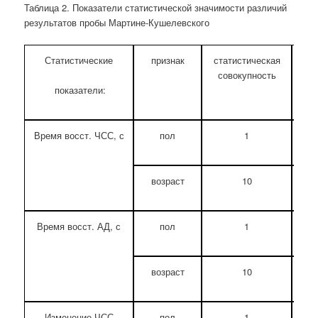
Таблица 2.
Показатели статистической значимости различий
результатов
пробы Мартине-Кушелевского
Статистические
признак
статистическая
совокупность
показатели:
Время восст. ЧСС, с
пол
1
0
возраст
10
0
Время восст. АД, с
пол
1
0
возраст
10
1
Изменение ЧСС
пол
1
4