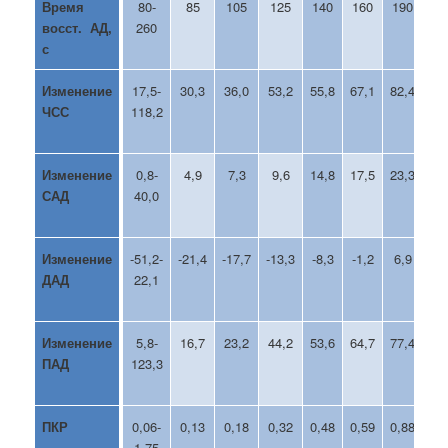
Время
80-
85
105
125
140
160
190
2
восст. АД,
260
с
Изменение
17,5-
30,3
36,0
53,2
55,8
67,1
82,4
90
ЧСС
118,2
Изменение
0,8-
4,9
7,3
9,6
14,8
17,5
23,3
25
САД
40,0
Изменение
-51,2-
-21,4
-17,7
-13,3
-8,3
-1,2
6,9
10
ДАД
22,1
Изменение
5,8-
16,7
23,2
44,2
53,6
64,7
77,4
96
ПАД
123,3
ПКР
0,06-
0,13
0,18
0,32
0,48
0,59
0,88
0,
1,75