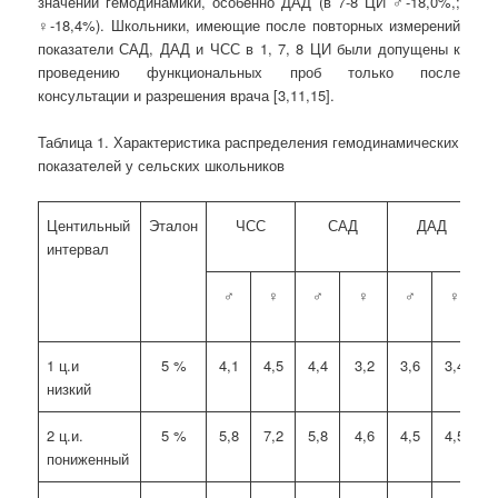
значений гемодинамики, особенно ДАД (в 7-8 ЦИ ♂-18,0%,;
♀-18,4%). Школьники, имеющие после повторных измерений
показатели САД, ДАД и ЧСС в 1, 7, 8 ЦИ были допущены к
проведению функциональных проб только после
консультации и разрешения врача [3,11,15].
Таблица 1.
Характеристика распределения гемодинамических
показателей
у сельских школьников
Центильный
Эталон
ЧСС
САД
ДАД
интервал
♂
♀
♂
♀
♂
♀
1 ц.и
5 %
4,1
4,5
4,4
3,2
3,6
3,4
низкий
2 ц.и.
5 %
5,8
7,2
5,8
4,6
4,5
4,5
пониженный