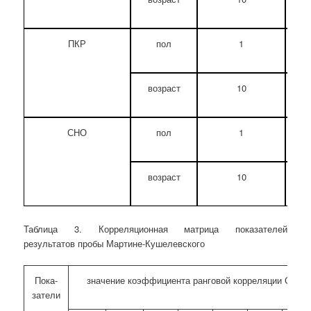
ПКР
пол
1
0
возраст
10
2
СНО
пол
1
4
возраст
10
1
Таблица 3.
Корреляционная матрица показателей
результатов
пробы Мартине-Кушелевского
Пока-
значение коэффициента ранговой корреляции Спир
затели