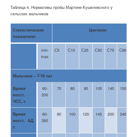
Таблица 4. Нормативы пробы Мартине-Кушелевского у
сельских мальчиков
Статистические
Центили:
показатели:
min-
С5
С10
С25
С50
С75
С90
С9
max
Мальчики – 7-10 лет
Время
60-
70
80
95
105
140
150
1
восст.
200
ЧСС, с
Время
90-
90
100
120
145
200
240
2
восст. АД,
260
с