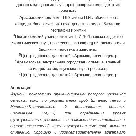
доктор медицинских наук, профессор кафедры детских
болезней
3
Арзамасский филиал ННГУ имени Н.И.Лобачевского,
кандидат биологических наук, доцент кафедры биологии,
географии и химии
4
Нижегородский университет им.Н.И.Лобачевского, доктор
биологических наук, профессор, зав.кафедрой физиологии и
биохимии человека и животных
5
Центр здоровья для детей г.Арзамас, врач-педиатр
6
Арзамасская центральная городская больница, главный
врач, доктор медицинских наук, профессор
7
Центр здоровья для детей г.Арзамас, врач-педиатр
Аннотация
Изучены показатели функциональных резервов учащихся
сельских школ по результатам проб Штанге, Генчи и
Мартине-Кушелевского. У большинства сельских
школьников (74,8%) при определении уровня
функциональных резервов с использованием интегральных
оценок показателей трех функциональных проб выявили
отличную, хорошую и удовлетворительную адаптацию