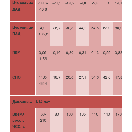
Изменение
-38,6-
-23,1
-18,5
-9,8
-2,8
5,1
14,1
20
ДАД
46,8
Изменение
4,0-
26,7
30,3
44,2
54,5
63,0
80,0
90
ПАД
135,2
ПКР
0,06-
0,16
0,20
0,31
0,43
0,59
0,82
1,
1,56
СНО
11,0-
18,7
20,0
27,1
34,6
42,6
47,8
55
62,4
Девочки – 11-14 лет
Время
60-
80
100
105
110
140
170
19
восст.
210
ЧСС, с