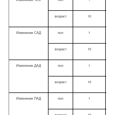
возраст
10
3
Изменение САД
пол
1
0
возраст
10
1
Изменение ДАД
пол
1
5
возраст
10
1
Изменение ПАД
пол
1
0
возраст
10
1