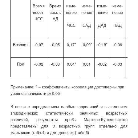
Время
Время
изме-
изме-
изме-
изме-
ПКР
восст.
восст.
нение
нение
нение
нение
ЧСС
АД
ЧСС
САД
ДАД
ПАД
Возраст
-0,07
-0,05
0,17*
-0,09*
-0,18*
-0,06
0,03
Пол
-0,02
-0,03
0,04*
0,01
-0,02
-0,03
-0,04
Примечание: * – коэффициенты корреляции достоверны при
уровне значимости p<0,05
В связи с определением слабых корреляций и выявлением
эпизодических статистически значимых возрастных
различий, результаты пробы Мартине-Кушелевского
представлены для 3 возрастных групп отдельно для
мальчиков (табл.4) и для девочек (табл.5)