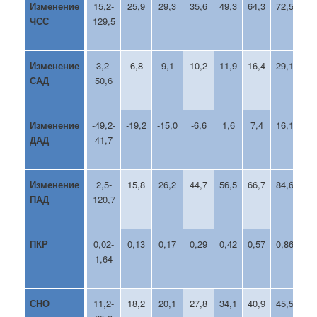
Изменение
15,2-
25,9
29,3
35,6
49,3
64,3
72,5
82
ЧСС
129,5
Изменение
3,2-
6,8
9,1
10,2
11,9
16,4
29,1
35
САД
50,6
Изменение
-49,2-
-19,2
-15,0
-6,6
1,6
7,4
16,1
21
ДАД
41,7
Изменение
2,5-
15,8
26,2
44,7
56,5
66,7
84,6
93
ПАД
120,7
ПКР
0,02-
0,13
0,17
0,29
0,42
0,57
0,86
1,
1,64
СНО
11,2-
18,2
20,1
27,8
34,1
40,9
45,5
55