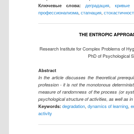
Ключевые слова:
деградация
,
кривые 
профессионализма
,
стагнация
,
стохастичност
THE ENTROPIC APPROA
Research Institute for Complex Problems of Hy
PhD of Psychological S
Abstract
In the article discusses the theoretical prereq
profession - it is not the monotonous determinis
measure of randomness of the process (or systems
psychological structure of activities, as well as i
Keywords:
degradation
,
dynamics of learning
,
e
activity