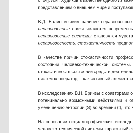
представлением о внешнем мире и поступающ
В.Д. Балин выявил наличие неравновесных
неравновесные
связи являются непременны
неравновесные
системы
становятся чувств
неравновесность
,
стохастичность
предпол
В качестве причин стохастичности профес
состояний человеко-технической системы
стохастичность состояний средств деятельно
системах оператор, – как активный элемент 
В исследованиях В.Н. Бринзы с соавторами о
потенциально возможными действиями и оп
уменьшению энтропии (
S
) во времени (
t
), что
На основании осциллографических исследо
человеко-технической системы «прокатный с