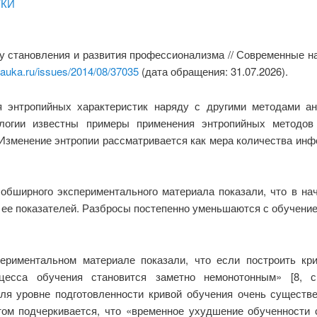
УКИ
у становления и развития профессионализма // Современные на
nauka.ru/issues/2014/08/37035
(дата обращения: 31.07.2026).
 энтропийных характеристик наряду с другими методами ан
хологии известны примеры применения энтропийных методов
. Изменение энтропии рассматривается как мера количества и
 обширного
э
кспериментального материала показали, что в н
ее показателей. Разбросы постепенно уменьшаются с обучение
периментальном материале показали, что если построить кр
цесса обучения становится заметно немонотонным» [8, с
ля уровне подготовленности кривой обучения очень существ
том подчеркивается, что «временное ухудшение обученности 