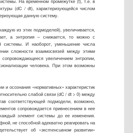
истемы. На временном промежутке (
t
), т.е. в
уктуры (
dC
/
dt
), характеризующейся числом
теризующая данную систему.
каждую из этих подмоделей), увеличивается,
ает, а энтропия – снижается, то можно с
й системы. И наоборот, уменьшение числа
ении сложности взаимосвязей между этими
, сопровождающееся увеличением энтропии,
ссионализации человека. При этом возможны
и и осознания «нормативных» характеристик
относительно слабой связи (
dC
/
dt
> 0) между
тав соответствующей подмодели, возможно,
ементов сопровождается привнесением в нее
 каждый элемент системы до ее изменения.
ной, не способной адекватно реагировать на
детельствует об «
экстенсивном
развитии»