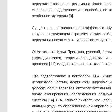
переходе выполнения режима на более высо
степень неопределенности в способах ее в
особенностях среды [9].
Существование аналогичного эффекта в обу
каждая последующая стратегия является б
переход на новую стратегию соответствует 
Отметим, что Илья Пригожин, русский, бельг
(термодинамика), теоретически доказал и
процесса [11], следовательно, автоколебате
Это подтверждают и психологи.
М.А. Дмит
неопределенностью, дефицитом информаци
целостности
является автоколебательный 
вроде сканирования, обследования возмож
системы [14]. Е.А. Климов считает, что «пр
людьми (будь то образование или управлени
c
. 64]. А.И. Худяков в качестве одного из 