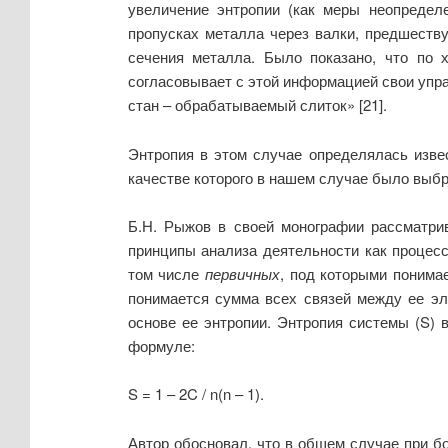
увеличение энтропии (как меры неопредел
пропусках металла через валки, предшеств
сечения металла. Было показано, что по 
согласовывает с этой информацией свои упра
стан – обрабатываемый слиток» [21].
Энтропия в этом случае определялась изве
качестве которого в нашем случае было выб
Б.Н. Рыжов в своей монографии рассматрив
принципы анализа деятельности как процесс
том числе
первичных
, под которыми понима
понимается сумма всех связей между ее эл
основе ее энтропии. Энтропия системы (
S
) 
формуле:
S = 1 – 2C / n(n – 1).
Автор обосновал, что в общем случае при 