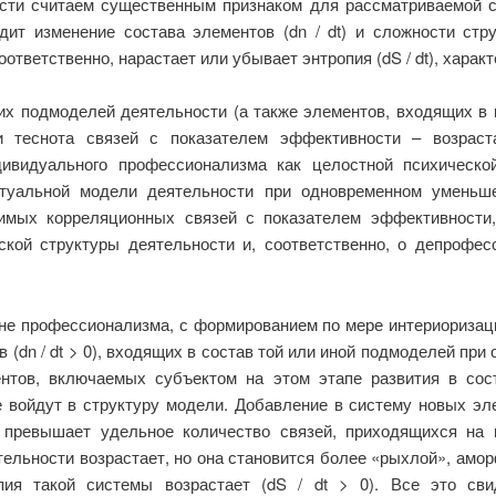
сти считаем существенным признаком для рассматриваемой с
дит изменение состава элементов (
dn
/
dt
) и сложности стр
оответственно, нарастает или убывает энтропия (
dS
/
dt
), харак
х подмоделей деятельности (а также элементов, входящих в 
 и теснота связей с показателем эффективности – возраст
ивидуального профессионализма как целостной психическо
птуальной модели деятельности при одновременном уменьш
имых корреляционных связей с показателем эффективности
ской структуры деятельности и, соответственно, о депрофе
е профессионализма, с формированием по мере интериоризаци
в (
dn
/
dt
> 0), входящих в состав той или иной подмоделей при 
нтов, включаемых субъектом на этом этапе развития в сос
войдут в структуру модели. Добавление в систему новых эл
 превышает удельное количество связей, приходящихся на
льности возрастает, но она становится более «рыхлой», аморф
ия такой системы возрастает (
dS
/
dt
>
0). Все это сви