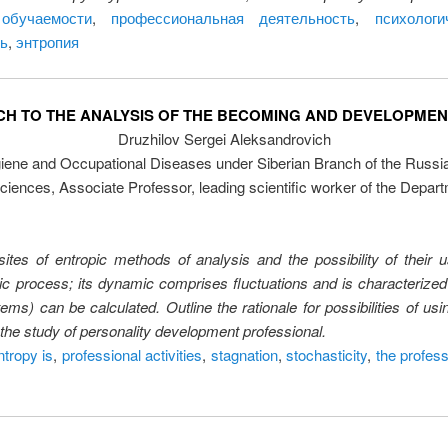
обучаемости
,
профессиональная деятельность
,
психолог
ь
,
энтропия
CH TO THE ANALYSIS OF THE BECOMING AND DEVELOPMEN
Druzhilov Sergei Aleksandrovich
giene and Occupational Diseases under Siberian Branch of the Rus
ciences, Associate Professor, leading scientific worker of the Depa
uisites of entropic methods of analysis and the possibility of their
tic process; its dynamic comprises fluctuations and is characterized 
) can be calculated. Outline the rationale for possibilities of usin
n the study of personality development professional.
ntropy is
,
professional activities
,
stagnation
,
stochasticity
,
the profes