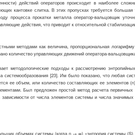
енности) действий операторов происходит в наиболее сложн
ующих кантовке слитка. В этих пропусках требуется большая 
ходу процесса прокатки металла оператор-вальцовщик уточн
вляющие действия, что приводит к относительной стабилизаци
стными методами как величина, пропорциональная логарифму о
рано количество управляющих движений оператора-вальцовщика 
ает методологические подходы к рассмотрению энтропийных
а системообразования [23]. Им было показано, что любая сист
ется ее объем, или количество составляющих ее элементов (
n
ементами. Был предложен простой метод расчета первичных с
в зависимости от числа элементов системы и числа значимых
больших объемах системы (когда
n
→ ∞) «энтропия системы (
S
)