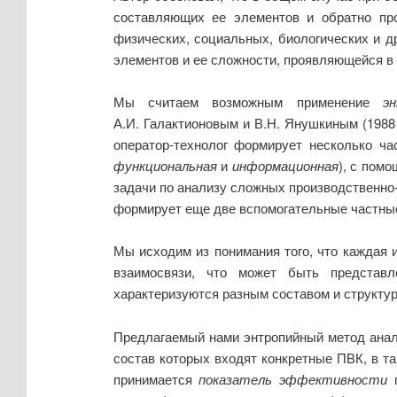
составляющих ее элементов и обратно про
физических, социальных, биологических и д
элементов и ее сложности, проявляющейся в
Мы считаем возможным применение
э
А.И. Галактионовым и В.Н. Янушкиным (1988
оператор-технолог формирует несколько ч
функциональная
и
информационная
), с пом
задачи по анализу сложных производственно-
формирует еще две вспомогательные частны
Мы исходим из понимания того, что каждая
взаимосвязи, что может быть представ
характеризуются разным составом и структу
Предлагаемый нами энтропийный метод анал
состав которых входят конкретные ПВК, в т
принимается
показатель
эффективности
п