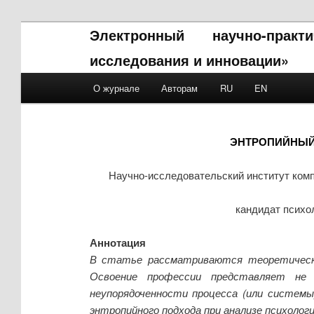
Электронный научно-прак
исследования и инновации»
Main menu
О журнале
Авторам
RU
EN
Skip to primary content
Skip to secondary content
ЭНТРОПИЙНЫЙ
Научно-исследовательский институт ком
кандидат психо
Аннотация
В статье рассматриваются теоретически
Освоение профессии представляет не 
неупорядоченности процесса (или систем
энтропийного подхода при анализе психоло