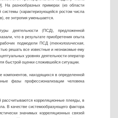
]. На разнообразных примерах (из области
ой системы (характеризующейся ростом числа
), ее энтропия уменьшается.
уры деятельности (ПСД), предложенной
казали, что в результате приобретения опыта
 рабочих подмодели ПСД (
технологическая
,
стью решать все известные и незнакомые ему
онцептуальных уровнях деятельности оператор
 для быстрой оценки сложившейся ситуации.
е компонентов, находящихся в определенной
зные фазы профессионализации человека
й рассчитываются корреляционные плеяды, в
ала. В качестве системообразующего фактора
тистически значимых корреляционных связей