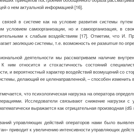
ей о нем актуальной информацией [16].
 связей в системе как на условие развития системы путем
м условием самоорганизации, но и самоорганизация, в сво
ительными к слабым воздействиям [17]. Отметим, что И. Пр
агает
эволюцию
системы, т.е. возможность ее
развития
по опре
сиональной деятельности мы рассматриваем наличие внутре
. К ним относится и стохастичность состояний специалис
сти, и вероятностный характер воздействий возмущений со ст
системы, делающий ее целенаправленной, – способен изменить в
тмечается, что психологическая нагрузка на оператора опред
ерациями. Исследователи связывают снижение нагрузки с у
 математически выражается как отрицательная производная (
dS
ваний управляющих действий операторов нами было выявлен
тан» приводит к увеличению интенсивности управляющих действ