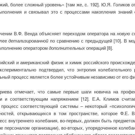
кий, более сложный уровень» [там же,
c
.
192]. Ю.Я. Голиков 
ыполнения и связывал это с процессами накопления знаний 
чении В.Ф. Венда объясняет переходом оператора на
новую 
олее
детализированной
по сравнению с предыдущей [10]. В мо
выполнению оператором
дополнительных
операций [8].
ийский и американский физик и химик российского происхожде
 экспериментально подтвердил, что энтропия колебательног
льный процесс является более устойчивым независимо от его ф
риева отмечает, что самые первые шаги новичка на профе
и и соответствующим напряжением
[12].
Е.А. Климов счита
процесс соответствующей системы – некоторый «психологич
ностей, открывающихся в том пространстве, которое Ф.Е.
оцесс внутреннего колебания, во-первых, должен быть предмет
е персоналом организации), во-вторых, упорядоченное колебан
важнейших принципов построения обобщенного образа рассматрив