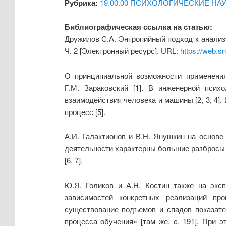
Рубрика:
19.00.00 ПСИХОЛОГИЧЕСКИЕ НА
Библиографическая ссылка на статью:
Дружилов С.А. Энтропийный подход к анализ
Ч. 2 [Электронный ресурс]. URL:
https://web.s
О принципиальной возможности применения
Г.М. Зараковский [1]. В инженерной пси
взаимодействия человека и машины [2, 3, 4]
процесс [5].
А.И. Галактионов и В.Н. Янушкин на основе
деятельности характерны большие разбросы 
[6, 7].
Ю.Я. Голиков и А.Н. Костин также на экс
зависимостей конкретных реализаций про
существование подъемов и спадов показате
процесса обучения» [там же,
c
.
191]. При э