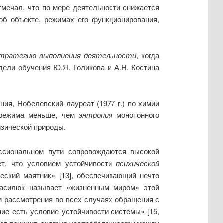
отмечал, что по мере деятельности снижается
об объекте, режимах его функционирования,
стратегию
выполнения деятельности
, когда
дели обучения Ю.Я. Голикова и А.Н. Костина
ния, Нобелевский лауреат (1977 г.) по химии
о режима меньше, чем
энтропия
монотонного
изической природы.
ссиональном пути сопровождаются высокой
ет, что условием устойчивости
психической
еский маятник»
[13], обеспечивающий нечто
 Василюк называет «жизненным миром» этой
ом рассмотрения во всех случаях обращения с
ие есть условие устойчивости системы» [15,
ает принцип
снятия
неопределенности
между