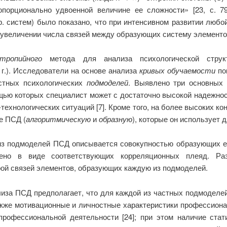
порционально удвоенной величине ее сложности» [23, с. 79
р. систем) было показано, что при интенсивном развитии люб
 увеличении числа связей между образующих систему элементов
нтропийного
метода для анализа психологической структ
 г.). Исследователи на основе анализа
кривых
обучаемости
по
астных психологических
подмоделей
. Выявлено три основных
ощью которых специалист может с достаточно высокой надежно
технологических ситуаций [7]. Кроме того, на более высоких к
е ПСД (
алгоритмическую
и
образную
), которые он использует
 из подмоделей ПСД описывается совокупностью образующих е
лено в виде соответствующих корреляционных плеяд. Ра
рой связей элементов, образующих каждую из подмоделей.
иза ПСД предполагает, что для каждой из частных подмоделе
акже мотивационные и личностные характеристики профессион
рофессиональной деятельности
[24]; при этом наличие ста