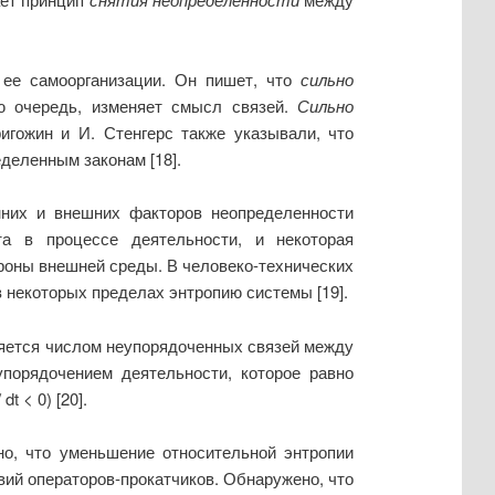
 ее самоорганизации. Он пишет, что
сильно
ю очередь, изменяет смысл связей.
Сильно
игожин и И. Стенгерс также указывали, что
деленным законам [18].
нних и внешних факторов неопределенности
та в процессе деятельности, и некоторая
ороны внешней среды. В человеко-технических
 некоторых пределах энтропию системы [19].
еляется числом неупорядоченных связей между
порядочением деятельности, которое равно
/
dt
< 0) [20].
о, что уменьшение относительной энтропии
ий операторов-прокатчиков. Обнаружено, что