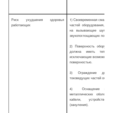
Риск ухудшения здоровья
1) Своевременная смазка 
работающих
частей оборудования, уст
на вызывающее шум обор
звукопоглощающих покрыти
2) Поверхность оборудов
должна иметь теплоиз
исключающие возможность 
поверхностью.
3) Ограждение движу
токоведущих частей оборуд
4) Оснащение корпус
металлических оболоче
кабели, устройством
(зануления).