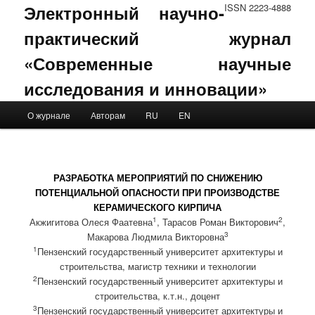
Электронный научно-
ISSN 2223-4888
практический журнал
«Современные научные
исследования и инновации»
Main menu
О журнале
Авторам
RU
EN
Skip to primary content
Skip to secondary content
РАЗРАБОТКА МЕРОПРИЯТИЙ ПО СНИЖЕНИЮ
ПОТЕНЦИАЛЬНОЙ ОПАСНОСТИ ПРИ ПРОИЗВОДСТВЕ
КЕРАМИЧЕСКОГО КИРПИЧА
1
2
Акжигитова Олеся Фаатевна
, Тарасов Роман Викторович
,
3
Макарова Людмила Викторовна
1
Пензенский государственный университет архитектуры и
строительства, магистр техники и технологии
2
Пензенский государственный университет архитектуры и
строительства, к.т.н., доцент
3
Пензенский государственный университет архитектуры и