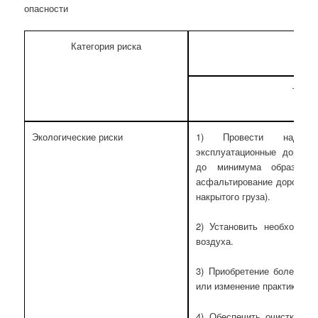
опасности
Категория риска
Техни
Экологические риски
1) Провести надлеж
эксплуатационные дорожн
до минимума образован
асфальтирование дорог, не
накрытого груза).
2) Установить необходимо
воздуха.
3) Приобретение более эн
или изменение практики раб
4) Обеспечить очистку вс