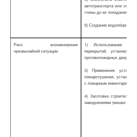
автотранспорта или отстоя
глины до их попадания в о
5) Создание водооборотных
Риск возникновения
1) Использование во 
чрезвычайной ситуации
перекрытий, установлен
противопожарных дверей.
3) Применения установо
пожаротушения, установле
с пожарным инвентарем, ящ
4) Заготовка строительны
наводнениями (мешки с песк