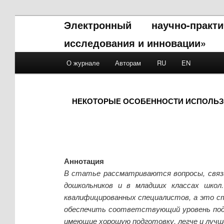
Электронный научно-прак
исследования и инновации»
Main menu
О журнале
Авторам
RU
EN
Skip to primary content
Skip to secondary content
НЕКОТОРЫЕ ОСОБЕННОСТИ ИСПОЛЬЗ
Аннотация
В статье рассматриваются вопросы, связ
дошкольников и в младших классах школ
квалифицированных специалистов, а это с
обеспечить соответствующий уровень подг
имеющие хорошую подготовку, легче и лучш