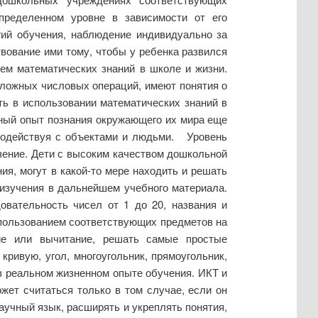
пределенном уровне в зависимости от его
гий обучения, наблюдение индивидуально за
вование ими тому, чтобы у ребенка развился
ем математических знаний в школе и жизни.
сложных числовых операций, имеют понятия о
ть в использовании математических знаний в
ьный опыт познания окружающего их мира еще
имодействуя с объектами и людьми. Уровень
чение. Дети с высоким качеством дошкольной
я, могут в какой-то мере находить и решать
изучения в дальнейшем учебного материала.
овательность чисел от 1 до 20, названия и
спользованием соответствующих предметов на
ние или вычитание, решать самые простые
кривую, угол, многоугольник, прямоугольник,
 в реальном жизненном опыте обучения. ИКТ и
ет считаться только в том случае, если он
аучный язык, расширять и укреплять понятия,