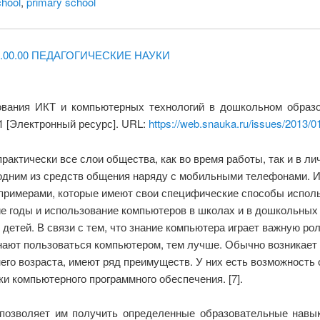
chool
,
primary school
3.00.00 ПЕДАГОГИЧЕСКИЕ НАУКИ
ования ИКТ и компьютерных технологий в дошкольном образо
1 [Электронный ресурс]. URL:
https://web.snauka.ru/issues/2013/0
актически все слои общества, как во время работы, так и в л
дним из средств общения наряду с мобильными телефонами. Ин
 примерами, которые имеют свои специфические способы испол
ние годы и использование компьютеров в школах и в дошкольны
детей. В связи с тем, что знание компьютера играет важную ро
нают пользоваться компьютером, тем лучше. Обычно возникает в
его возраста, имеют ряд преимуществ. У них есть возможност
ки компьютерного программного обеспечения. [7].
озволяет им получить определенные образовательные навык