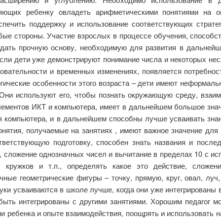
яющих ребенку овладеть арифметическими понятиями на о
еспечить поддержку и использование соответствующих страте
ые стороны. Участие взрослых в процессе обучения, способст
оздать прочную основу, необходимую для развития в дальнейш
если дети уже демонстрируют понимание числа и некоторых не
овательности и временных изменениях, появляется потребнос
гические особенности этого возраста – дети имеют неформал
Они используют его, чтобы познать окружающую среду, вза
лементов ИКТ и компьютера, имеет в дальнейшем большое зна
 компьютера, и в дальнейшем способны лучше усваивать знани
нятия, получаемые на занятиях , имеют важное значение для 
тветствующую подготовку, способен знать названия и послед
, сложение однозначных чисел и вычитание в пределах 10 с и
, кружков и т.п., определять какое это действие, сложе
ные геометрические фигуры – точку, прямую, круг, овал, луч, 
ауки усваиваются в школе лучше, когда они уже интегрированы
ыть интегрированы с другими занятиями. Хорошим педагог мож
ии ребенка и опыте взаимодействия, поощрять и использовать н