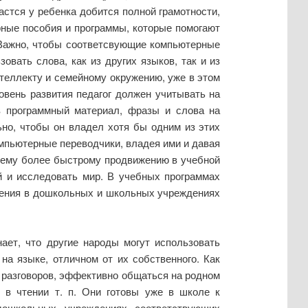
астся у ребенка добится полной грамотности,
рные пособия и программы, которые помогают
. Важно, чтобы соответсвующие компьютерные
вать слова, как из других языков, так и из
нтеллекту и семейному окружению, уже в этом
овень развития педагог должен учитывать на
в программный материал, фразы и слова на
ьно, чтобы он владел хотя бы одним из этих
мпьютерные переводчики, владея ими и давая
йшему более быстрому продвижению в учебной
й и исследовать мир. В учебных программах
чения в дошкольных и школьных учреждениях
ает, что другие народы могут использовать
на языке, отличном от их собственного. Как
 разговоров, эффективно общаться на родном
и в чтении т. п. Они готовы уже в школе к
дошкольных учреждениях соответствующих