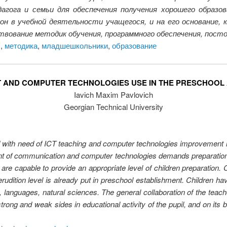
гога и семьи для обеспечения получения хорошего образо
он в учебной деятельности учащегося, и на его основание, к
твование методик обучения, программного обеспечения, пост
ы
,
методика
,
младшешкольники
,
образование
ST AND COMPUTER TECHNOLOGIES USE IN THE PRESCHOO
Iavich Maxim Pavlovich
Georgian Technical University
d with need of ICT teaching and computer technologies improvement in
 of communication and computer technologies demands preparation o
h are capable to provide an appropriate level of children preparation.
udition level is already put in preschool establishment. Children ha
, languages, natural sciences. The general collaboration of the teach
trong and weak sides in educational activity of the pupil, and on its ba