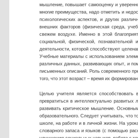
мышление, повышает самооценку и уверенно
многие преимущества, надо отметить и недос
психологических аспектов, и других разли
внешних факторов (физическая среда, уче
свежем воздухе. Именно в этой благоприят
социальной, физической, познавательной 
деятельности, которой способствуют целена
Учебные материалы с использованием элеме
различных данных, развивающих опыт, и пом
письменных описаний. Роль современного пр
того, что этот возраст – время их формировани
Целью учителя является способствовать 
превратиться в интеллектуально развитых 
развивать критическое мышление. Основным
образовательного. Следует учитывать, что то
школе, на работе и в личной жизни. На уро
словарного запаса и языков (с помощью расс
улучшению социальных навыков, работе с ком