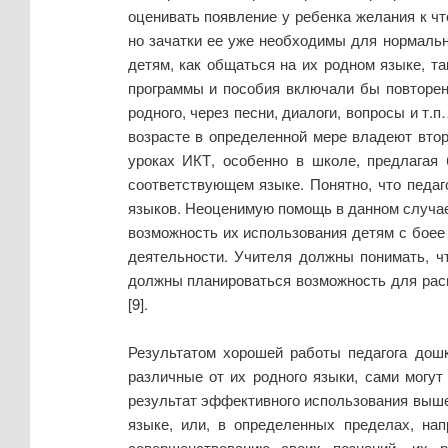
оценивать появление у ребенка желания к чт
но зачатки ее уже необходимы для нормальн
детям, как общаться на их родном языке, т
программы и пособия включали бы повторени
родного, через песни, диалоги, вопросы и т
возрасте в определенной мере владеют втор
уроках ИКТ, особенно в школе, предлагая
соответствующем языке. Понятно, что педаг
языков. Неоценимую помощь в данном случае
возможность их использования детям с боее
деятельности. Учителя должны понимать, ч
должны планироваться возможность для рас
[9].
Результатом хорошей работы педагога дошк
различные от их родного языки, сами могут
результат эффективного использования выше
языке, или, в определенных пределах, нап
совершенствованию своих познаний, их 