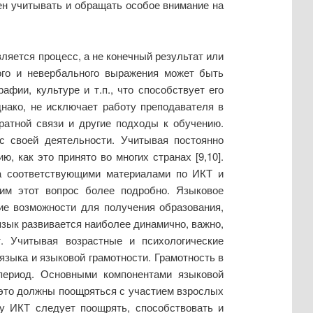
жен учитывать и обращать особое внимание на
ляется процесс, а не конечный результат или
ного и невербального выражения может быть
фии, культуре и т.п., что способствует его
нако, не исключает работу преподавателя в
братной связи и другие подходы к обучению.
 своей деятельности. Учитывая постоянно
 как это принято во многих странах [9,10].
та соответствующими материалами по ИКТ и
им этот вопрос более подробно. Языковое
ие возможности для получения образования,
язык развивается наиболее динамично, важно,
 Учитывая возрастные и психологические
языка и языковой грамотности. Грамотность в
 период. Основными компонентами языковой
е это должны поощряться с участием взрослых
гу ИКТ следует поощрять, способствовать и