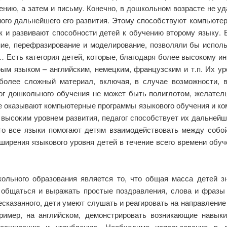
ению, а затем и письму. Конечно, в дошкольном возрасте не уд
ого дальнейшего его развития. Этому способствуют компьюте
ак и развивают способности детей к обучению второму языку
е, перефразирование и моделирование, позволяли бы использо
.п… Есть категория детей, которые, благодаря более высокому и
ым языком – английским, немецким, французским и т.п. Их ур
 более сложный материал, включая, в случае возможности, 
ог дошкольного обучения не может быть полиглотом, желател
 оказывают компьютерные программы языкового обучения и ко
 высоким уровнем развития, педагог способствует их дальне
то все языки помогают детям взаимодействовать между собо
ширения языкового уровня детей в течение всего времени обу
ольного образования является то, что общая масса детей зн
 общаться и выражать простые поздравления, слова и фразы 
сказанного, дети умеют слушать и реагировать на направление
ример, на английском, демонстрировать возникающие навык
расширению и углублению. Необходимо использование в 