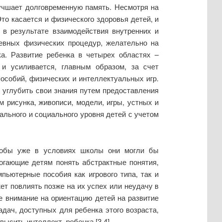
учшает долговременную память. Несмотря на
то касается и физического здоровья детей, и
 в результате взаимодействия внутренних и
евных физических процедур, желательно на
ка. Развитие ребенка в четырех областях –
 и усиливается, главным образом, за счет
особий, физических и интеллектуальных игр.
углубить свои знания путем предоставления
 рисунка, живописи, модели, игры, устных и
льного и социального уровня детей с учетом
чтобы уже в условиях школы они могли бы
огающие детям понять абстрактные понятия,
ьютерные пособия как игрового типа, так и
жет повлиять позже на их успех или неудачу в
е внимание на ориентацию детей на развитие
адач, доступных для ребенка этого возраста,
высить интеллект ребенка [3,4].