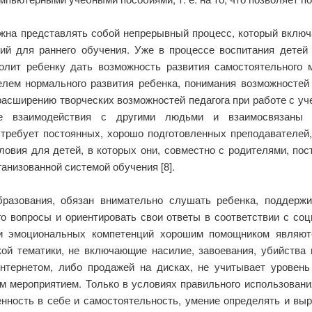
на представлять собой непрерывный процесс, который включа
й для раннего обучения. Уже в процессе воспитания детей
волит ребенку дать возможность развития самостоятельного 
лем нормального развития ребенка, понимания возможностей
расширению творческих возможностей педагога при работе с у
те взаимодействия с другими людьми и взаимосвязаны 
требует постоянных, хорошо подготовленных преподавателей,
ловия для детей, в которых они, совместно с родителями, пос
анизованной системой обучения [8].
бразования, обязан внимательно слушать ребенка, поддерж
его вопросы и ориентировать свои ответы в соответствии с 
 и эмоциональных компетенций хорошим помощником являют
ой тематики, не включающие насилие, завоевания, убийства 
нтернетом, либо продажей на дисках, не учитывает уровень
м мероприятием. Только в условиях правильного использован
енность в себе и самостоятельность, умение определять и выр