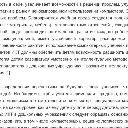
сть в себе, увеличивает возможности в решении проблем, ул
татки в раннем ненормированном использовании компьютера. Э
чных проблем. Благоприятная учебная среда создается только
бные материалы, мебель), межличностных отношений , ежедн
ной среде происходит оптимальное развитие каждого ребен
и эмоциональной, имеет устойчивый характер, расширяется
правленность занятий, использование компьютерных учебных п
нтов ИКТ должны обеспечить детям возможность расширить и 
огая детям развиваться умственно и интеллектуально методом
еподавателя в дошкольных учреждениях – развитие интеллектуа
я [1].
в определении перспективы на будущее своих учеников, 
людей. Необходимо, чтобы учителя применяли средства, пом
 помощником в этом становится компьютер, специальные комп
, на каком уровне, как и чему детей учат в период детства, мо
ках ИКТ в дошкольных учреждениях следует обращать основно
казов, игр, в том числе компьютерных), решение логических з
пьютерными учебными пособиями, т. е. на то, что позволяет по