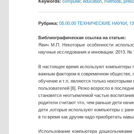
Keywords:
computer
,
education
,
methods
,
pres
Рубрика:
05.00.00 ТЕХНИЧЕСКИЕ НАУКИ
,
1
Библиографическая ссылка на статью:
Явич М.П. Некоторые особенности использ
научные исследования и инновации. 2013. № 
В настоящее время используют компьютеры пр
важным фактором в современном обществе, о
обучение и т.п. являются только некоторыми
пользователей [6]. Резко возросло в послед
становятся неотъемлемой частью воспитания 
родители считают что, чем раньше дети начи
дети ,которые используют компьютеры с ранн
в то время как другим надо приобретать навы
Использование компьютера дошкольниками п