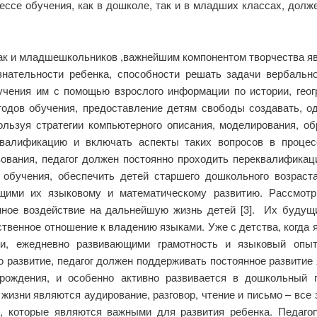
ессе обучения, как в дошколе, так и в младших классах, дол
так и младшешкольников ,важнейшим компонентом творчества яв
ознательности ребенка, способности решать задачи вербаль
учения им с помощью взрослого информации по истории, геогра
тодов обучения, предоставление детям свободы создавать, од
ользуя стратегии компьютерного описания, моделирования, о
валификацию и включать аспекты таких вопросов в процесс
вания, педагог должен постоянно проходить переквалификацию,
 обучения, обеспечить детей старшего дошкольного возрас
щими их языковому и математическому развитию. Рассмотр
нное воздействие на дальнейшую жизнь детей [3]. Их будущ
венное отношение к владению языками. Уже с детства, когда 
и, ежедневно развивающими грамотность и языковый опыт.
о развитие, педагог должен поддерживать постоянное развитие 
 рождения, и особенно активно развивается в дошкольный
 жизни являются аудирование, разговор, чтение и письмо – вс
х, которые являются важными для развития ребенка. Педаго