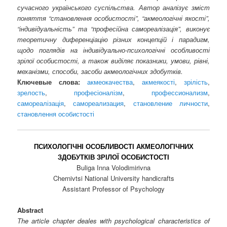
сучасного українського суспільства. Автор аналізує зміст
поняття “становлення особистості”, “акмеологічні якості”,
“індивідуальність” та “професійна самореалізація”, виконує
теоретичну диференціацію різних концепцій і парадигм,
щодо поглядів на індивідуально-психологічні особливості
зрілої особистості, а також виділяє показники, умови, рівні,
механізми, способи, засоби акмеологічних здобутків.
Ключевые слова:
акмеокачества
,
акмеякості
,
зрілість
,
зрелость
,
професіоналізм
,
профессионализм
,
самореалізація
,
самореализация
,
становление личности
,
становлення особистості
ПСИХОЛОГІЧНІ ОСОБЛИВОСТІ АКМЕОЛОГІЧНИХ
ЗДОБУТКІВ ЗРІЛОЇ ОСОБИСТОСТІ
Buliga Inna Volodimirivna
Chernivtsi National University handicrafts
Assistant Professor of Psychology
Abstract
The article chapter deales with psychological characteristics of