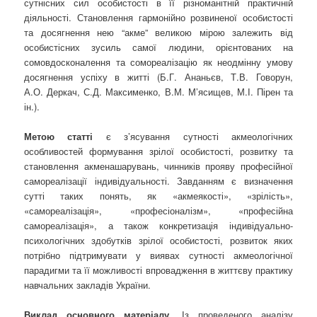
сутнісних сил особистості в її різноманітній практичній
діяльності. Становлення гармонійно розвиненої особистості
та досягнення нею “акме” великою мірою залежить від
особистісних зусиль самої людини, орієнтованих на
сомовдосконалення та сомореалізацію як неодмінну умову
досягнення успіху в житті (Б.Г. Ананьєв, Т.В. Говорун,
А.О. Деркач, С.Д. Максименко, В.М. М’ясищев, М.І. Пірен та
ін.).
Метою статті
є з’ясування сутності акмеологічних
особливостей формування зрілої особистості, розвитку та
становлення акменашарувань, чинників прояву професійної
самореалізації індивідуальності. Завданням є визначення
сутті таких понять, як «акмеякості», «зрілість»,
«самореалізація», «професіоналізм», «професійна
самореалізація», а також конкретизація індивідуально-
психологічних здобутків зрілої особистості, розвиток яких
потрібно підтримувати у виявах сутності акмеологічної
парадигми та її можливості впровадження в життєву практику
навчальних закладів України.
Виклад основного матеріалу.
Із проведеного аналізу