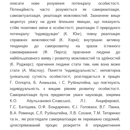
описати нове розуміння потенціалу особистості.
Потенційність часто розуміється як самореалізація,
самоактуалізація, реалізація можливостей. Зазначене вище
акцентує увагу на дуже близьких явищах, що показують
стійкі позитивні зміни в особистості, реалізацію її природного
потенціалу: “індивідуацію” (К. Юнг), повну реалізацію
справжніх можливостей (К. Хорні); внутрішню активну
тенденцію до саморозвитку на зразок істинного
самовираження (Ф. Перлз); прагнення людини до
найбільшповного вияву і розвитку можливостей та здібностей
(К. Роджерс); прагнення людини стати тим, ким вона може
стати (А. Маслоу). Поняття “індивідуальність”, неповторна
(унікальна) сутність особистості, розглядається в працях
Г. Олпорта, Б. Ананьєва, і С. Рубінштейна, що пов’язують
індивідуальність з вищим рівнем розвитку особистості.
Самореалізація була предметом уваги науковців, зокрема
К.О. Абульханової-Славської, Л.І. Анциферової,
Г.С. Батіщева, О.Ф. Бондаренко, Є.І. Головахи, В.Г. Панка,
В.А. Роменця, С.Л. Рубінштейна, Л.В. Соханя, Т.М. Титаренко
та ін., які розглядали самореалізацію як переважно свідомий,
цілеспрямований процес розкриття й опредметнення