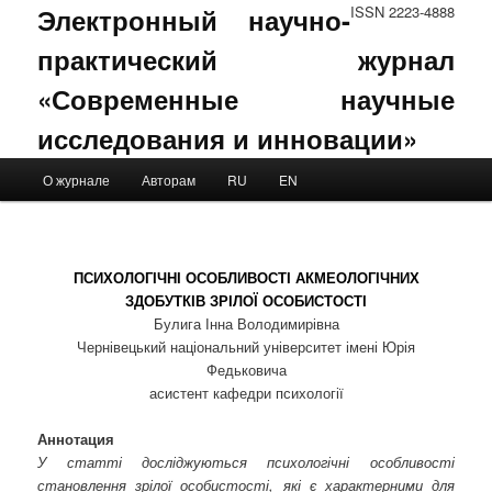
Электронный научно-
ISSN 2223-4888
практический журнал
«Современные научные
исследования и инновации»
Main menu
О журнале
Авторам
RU
EN
Skip to primary content
Skip to secondary content
ПСИХОЛОГІЧНІ ОСОБЛИВОСТІ АКМЕОЛОГІЧНИХ
ЗДОБУТКІВ ЗРІЛОЇ ОСОБИСТОСТІ
Булига Інна Володимирівна
Чернівецький національний університет імені Юрія
Федьковича
асистент кафедри психології
Аннотация
У статті досліджуються психологічні особливості
становлення зрілої особистості, які є характерними для