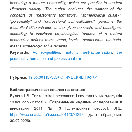
becoming a mature personality, which are peculiar to modern
Ukrainian society. The author analyzes the content of the
concepts of "personality formation", "acmeological quality",
"personality" and "professional self-realization", performs the
theoretical differentiation of the given concepts and paradigms,
according to individual psychological features of a mature
personality; defines rates, terms, levels, mechanisms, methods,
means acmeologic achievements.
Keywords:
Acmeo-qualities
,
maturity
,
self-actualization
,
the
personality formation and professionalism
Рубрика:
19.00.00 ПСИХОЛОГИЧЕСКИЕ НАУКИ
Библиографическая ссылка на статью:
Булига І.В. Психологічні особливості акмеологічних здобутків
зрілої особистості // Современные научные исследования и
инновации. 2011. № 3 [Электронный ресурс]. URL:
https://web.snauka.ru/issues/2011/07/1297
(дата обращения:
30.07.2026).