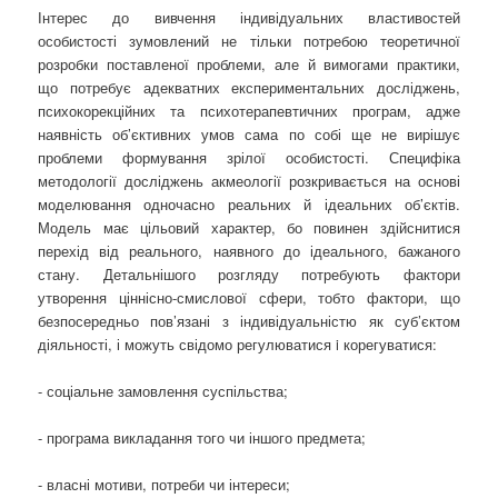
Інтерес до вивчення індивідуальних властивостей
особистості зумовлений не тільки потребою теоретичної
розробки поставленої проблеми, але й вимогами практики,
що потребує адекватних експериментальних досліджень,
психокорекційних та психотерапевтичних програм, адже
наявність об’єктивних умов сама по собі ще не вирішує
проблеми формування зрілої особистості. Специфіка
методології досліджень акмеології розкривається на основі
моделювання одночасно реальних й ідеальних об’єктів.
Модель має цільовий характер, бо повинен здійснитися
перехід від реального, наявного до ідеального, бажаного
стану. Детальнішого розгляду потребують фактори
утворення ціннісно-смислової сфери, тобто фактори, що
безпосередньо пов’язані з індивідуальністю як суб’єктом
діяльності, і можуть свідомо регулюватися i корегуватися:
- соціальне замовлення суспільства;
- програма викладання того чи іншого предмета;
- власні мотиви, потреби чи інтереси;