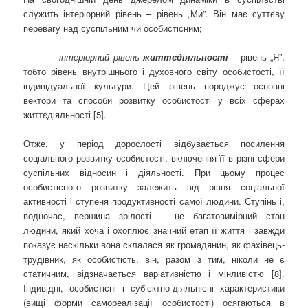
служить інтеріорний рівень – рівень „Ми”. Він має суттєву
перевагу над суспільним чи особистісним;
-
інтеріорний рівень
життєдіяльності
– рівень „Я”,
тобто рівень внутрішнього і духовного світу особистості, її
індивідуальної культури. Цей рівень породжує основні
вектори та способи розвитку особистості у всіх сферах
життєдіяльності [5].
Отже, у період дорослості відбувається посилення
соціального розвитку особистості, включення її в різні сфери
суспільних відносин і діяльності. При цьому процес
особистісного розвитку залежить від рівня соціальної
активності і ступеня продуктивності самої людини. Ступінь і,
водночас, вершина зрілості – це багатовимірний стан
людини, який хоча і охоплює значний етап її життя і завжди
показує наскільки вона склалася як громадянин, як фахівець-
трудівник, як особистість, він, разом з тим, ніколи не є
статичним, відзначається варіативністю і мінливістю [8].
Індивідні, особистісні і суб’єктно-діяльнісні характеристики
(вищі форми самореалізації особистості) осягаються в