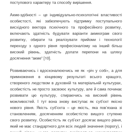
поступового характеру та способу вирішення.
Акме-здібності – це індивідуально-психологічні властивості
особистості, які забезпечують підтримку поступального
висхідного вектора психічного та професійного розвитку,
включають здатність будувати варіанти акмеограм свого
розвитку, обирати та реалізувати прийоми і технології
переходу з одного рівня професіоналізму на інший більш
високий рівень, здатність долати перепони на шляху
досягнення “акме” [10].
Розвиваючись і вдосконалюючись не як «річ у собі», а для
примноження в кінцевому результаті всього кращого,
створеного людством в духовній та матеріальній культурах,
особистість не просто засвоює культуру, але й сама починає
розвивати цю культуру, спираючись на високий рівень
можливостей. І тут вона знову виступає як суб’єкт якісно
нового рівня. Якість суб’єкта – це якість, яка пов’язана зі
становленням, досягненням особистістю вищого ступеню
свого розвитку. Особистість як суб’єкт досягає вищого рівня,
який не має стандартного для всіх людей значення (порогу), і