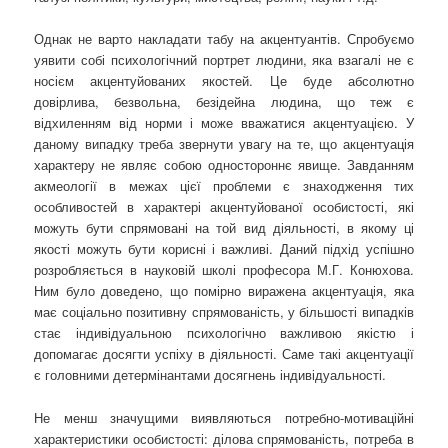
Однак не варто накладати табу на акцентуантів. Спробуємо
уявити собі психологічний портрет людини, яка взагалі не є
носієм акцентуйованих якостей. Це буде абсолютно
довірлива, безвольна, безідейна людина, що теж є
відхиленням від норми і може вважатися акцентуацією. У
даному випадку треба звернути увагу на те, що акцентуація
характеру не являє собою одностороннє явище. Завданням
акмеології в межах цієї проблеми є знаходження тих
особливостей в характері акцентуйованої особистості, які
можуть бути спрямовані на той вид діяльності, в якому ці
якості можуть бути корисні і важливі. Даний підхід успішно
розробляється в науковій школі професора М.Г. Конюхова.
Ним було доведено, що помірно виражена акцентуація, яка
має соціально позитивну спрямованість, у більшості випадків
стає індивідуальною психологічно важливою якістю і
допомагає досягти успіху в діяльності. Саме такі акцентуації
є головними детермінантами досягнень індивідуальності.
Не менш значущими виявляються потребно-мотиваційні
характеристики особистості: ділова спрямованість, потреба в