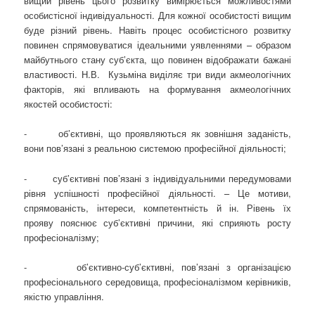
вищий рівень цього розвитку вимірюється можливостями
особистісної індивідуальності. Для кожної особистості вищим
буде різний рівень. Навіть процес особистісного розвитку
повинен спрямовуватися ідеальними уявленнями – образом
майбутнього стану суб’єкта, що повинен відображати бажані
властивості. Н.В. Кузьміна виділяє три види акмеологічних
факторів, які впливають на формування акмеологічних
якостей особистості:
- об’єктивні, що проявляються як зовнішня заданість,
вони пов’язані з реальною системою професійної діяльності;
- суб’єктивні пов’язані з індивідуальними передумовами
рівня успішності професійної діяльності. – Це мотиви,
спрямованість, інтереси, компетентність й ін. Рівень їх
прояву пояснює суб’єктивні причини, які сприяють росту
професіоналізму;
- об’єктивно-суб’єктивні, пов’язані з організацією
професіонального середовища, професіоналізмом керівників,
якістю управління.