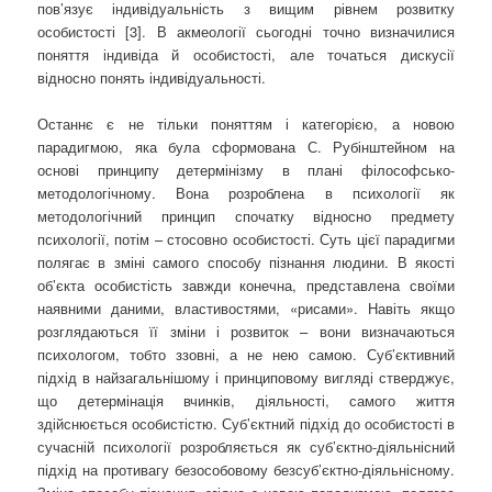
пов’язує індивідуальність з вищим рівнем розвитку
особистості [3]. В акмеології сьогодні точно визначилися
поняття індивіда й особистості, але точаться дискусії
відносно понять індивідуальності.
Останнє є не тільки поняттям і категорією, а новою
парадигмою, яка була сформована С. Рубінштейном на
основі принципу детермінізму в плані філософсько-
методологічному. Вона розроблена в психології як
методологічний принцип спочатку відносно предмету
психології, потім – стосовно особистості. Суть цієї парадигми
полягає в зміні самого способу пізнання людини. В якості
об’єкта особистість завжди конечна, представлена своїми
наявними даними, властивостями, «рисами». Навіть якщо
розглядаються її зміни і розвиток – вони визначаються
психологом, тобто ззовні, а не нею самою. Суб’єктивний
підхід в найзагальнішому і принциповому вигляді стверджує,
що детермінація вчинків, діяльності, самого життя
здійснюється особистістю. Суб’єктний підхід до особистості в
сучасній психології розробляється як суб’єктно-діяльнісний
підхід на противагу безособовому безсуб’єктно-діяльнісному.