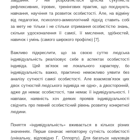
рефлексивних, ігрових, тренінгових практик, що поєднують
навчання, научіння та розвиток особистості. Але, на відміну
від педагогіки, психолого-акмеологічний підхід ставить собі
за мету не тільки і не стільки отримання особистістю знань,
скільки удосконалення її самої, її мислення, здібностей,
навичок і умінь (самого широкого профілю) [7].
Важливо підкреслити, що за своєю суттю людська
індивідуальність реалізовує себе в аспектах особистості
індивіда. Цей зв’язок не локального характеру, бо
індивідуальність важко, практично неможливо уявити без
аналізу сутності самої особистості. Але взаємозв’язок цих
двох сутностей людського індивіда не одно-, а двосторонній,
адже де немає особистості, там немає її індивідуальності. І
навпаки, наявність хоч деяких проявів індивідуальності
свідчить про певний особистісний рівень розвитку конкретної
людини.
Поняття «індивідуальність» вживається в кількох різних
значеннях. Перше означає неповторну сутність особистості
(унікальну, відповідно Г. Олпорту). Для багатьох науковців