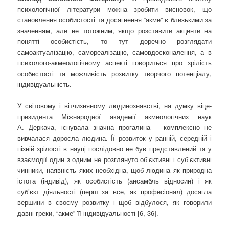
психологічної літератури можна зробити висновок, що
становлення особистості та досягнення “акме” є близькими за
значенням, але не тотожним, якщо розставити акценти на
понятті особистість, то тут доречно розглядати
самоактуалізацію, самореалізацію, самовдосконалення, а в
психолого-акмеологічному аспекті говориться про зрілість
особистості та можливість розвитку творчого потенціалу,
індивідуальність.
У світовому і вітчизняному людинознавстві, на думку віце-
президента Міжнародної академії акмеологічних наук
А. Деркача, існувала значна прогалина – комплексно не
вивчалася доросла людина. Її розвиток у ранній, середній і
пізній зрілості в науці послідовно не був представлений та у
взаємодії один з одним не розглянуто об’єктивні і суб’єктивні
чинники, наявність яких необхідна, щоб людина як природна
істота (індивід), як особистість (ансамбль відносин) і як
суб’єкт діяльності (перш за все, як професіонал) досягла
вершини в своєму розвитку і щоб відбулося, як говорили
давні греки,
“акме” її індивідуальності [6, 36].