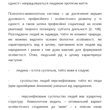
єдності і напрацьовуються людиною протягом життя.
Психолого-акмеологічна система
–
це досягнення вершин
духовності, професійного і особистісного розвитку у їх
єдності, а також шляхи професійної соціалізації на основі
реалізації творчого потенціалу суб’єкта діяльності [2, 108].
Розглядаючи людей як індивідів, тобто як елемент природи,
ми можемо виділити основні біологічні особливості, які
характеризують вид в цілому, притаманні всім людям від
народження і разом з тим дуже важливі для формування
особистості. Отже, людський рід в цілому характеризує
наступне:
- людина – істота суспільна, тобто живе в соціумі;
- суспільство людей персоніфіковане, тобто всі люди
(крім однояйцевих близнюків) унікальні від народження;
- персоніфіковане суспільство людей має ієрархічну
структуру. Акмеологічна модель – оптимальний варіант
особистісного сходження до “акме” – є описом ознак