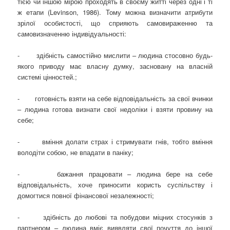
тією чи іншою мірою проходять в своєму житті через одні і ті
ж етапи (Levinson, 1986). Тому можна визначити атрибути
зрілої особистості, що сприяють самовираженню та
самовизначенню індивідуальності:
- здібність самостійно мислити – людина стосовно будь-
якого приводу має власну думку, засновану на власній
системі цінностей.;
- готовність взяти на себе відповідальність за свої вчинки
– людина готова визнати свої недоліки і взяти провину на
себе;
- вміння долати страх і стримувати гнів, тобто вміння
володіти собою, не впадати в паніку;
- бажання працювати – людина бере на себе
відповідальність, хоче приносити користь суспільству і
домогтися повної фінансової незалежності;
- здібність до любові та побудови міцних стосунків з
партнером – людина вміє виявляти свої почуття до іншої