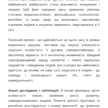
найближчого майбутнього стала можливість клонування і
людини. Цей факт породжує масу тривожних запитань
стосовно морально-етичної, філософської, психологічної,
релігійної та інших сфер, що визначають перспективу
існування людини в розумінні первинного, недоторканого в її
суті.
Технічний прогрес, що здійснюється до цього часу в умовах
морального вакууму, поставив під загрозу унікальність
людської особистості, її духовну самоідентифікацію, її
абсолютну обраність та її онтологічну незамінність. Швидкий
трансформаційний період непомітно і поволі маніпулює
свідомістю і поведінкою людей, але сьогодні він наблизився,
здається, до впливу на саму суть людського в людині – до
свободи і неповторності нашого «Я», тобто до
індивідуальності.
Аналіз досліджень і публікацій.
В основі феномену зрілої
особистості лежать проблеми росту, розвитку,
самовдосконалення людини. Поняття зрілості ґрунтовно та
різнобічно розглядається з позиції акмеології, що дозволяє