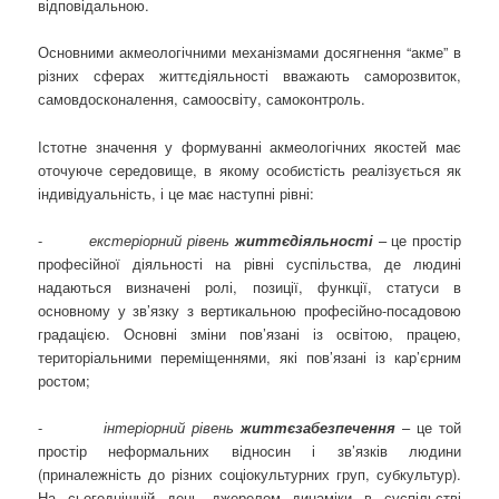
відповідальною.
Основними акмеологічними механізмами досягнення “акме” в
різних сферах життєдіяльності вважають саморозвиток,
самовдосконалення, самоосвіту, самоконтроль.
Істотне значення у формуванні акмеологічних якостей має
оточуюче середовище, в якому особистість реалізується як
індивідуальність, і це має наступні рівні:
-
екстеріорний рівень
життєдіяльності
– це простір
професійної діяльності на рівні суспільства, де людині
надаються визначені ролі, позиції, функції, статуси в
основному у зв’язку з вертикальною професійно-посадовою
градацією. Основні зміни пов’язані із освітою, працею,
територіальними переміщеннями, які пов’язані із кар’єрним
ростом;
-
інтеріорний рівень
життєзабезпечення
– це той
простір неформальних відносин і зв’язків людини
(приналежність до різних соціокультурних груп, субкультур).
На сьогоднішній день джерелом динаміки в суспільстві