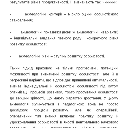
результатів рівнів продуктивності. Її визначають такі чинники:
- акмеологічні критерії – мірило оцінки особистісного
становлення;
- акмеологічні показники (вони ж акмеологічні інваріанти)
– індивідуальні завдання певного роду і конкретного рівня
розвитку особистості;
- акмеологічні рівні – ступінь розвитку особистості.
Такий підхід враховує не тільки прогресивні, потенційні
можливості при визначенні розвитку особистості, але й її
регресивні варіанти, що відповідає принципові оптимальності,
вивчає індивідуальні й особистісні особливості під кутом
оптимізації процесів розвитку, тобто просування особистості
до вершин зрілості, що мають характер зростання. У цьому
акмеологія зближується з педагогікою: вона не просто
досліджує процеси розвитку, але як операційний,
оперативний тип знання включає практику розвитку й
удосконалення особистості в якості центрального наукового
завдання. У ній розробляється цілісна сукупність