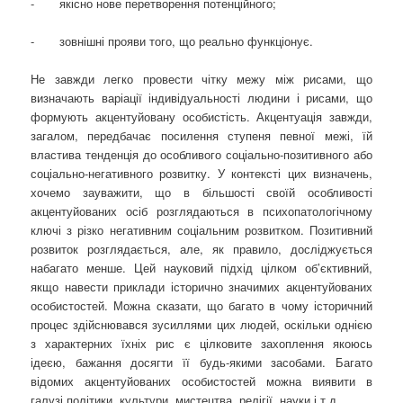
- якісно нове перетворення потенційного;
- зовнішні прояви того, що реально функціонує.
Не завжди легко провести чітку межу між рисами, що
визначають варіації індивідуальності людини і рисами, що
формують акцентуйовану особистість. Акцентуація завжди,
загалом, передбачає посилення ступеня певної межі, їй
властива тенденція до особливого соціально-позитивного або
соціально-негативного розвитку. У контексті цих визначень,
хочемо зауважити, що в більшості своїй особливості
акцентуйованих осіб розглядаються в психопатологічному
ключі з різко негативним соціальним розвитком. Позитивний
розвиток розглядається, але, як правило, досліджується
набагато менше. Цей науковий підхід цілком об’єктивний,
якщо навести приклади історично значимих акцентуйованих
особистостей. Можна сказати, що багато в чому історичний
процес здійснювався зусиллями цих людей, оскільки однією
з характерних їхніх рис є цілковите захоплення якоюсь
ідеєю, бажання досягти її будь-якими засобами. Багато
відомих акцентуйованих особистостей можна виявити в
галузі політики, культури, мистецтва, релігії, науки і т.д.