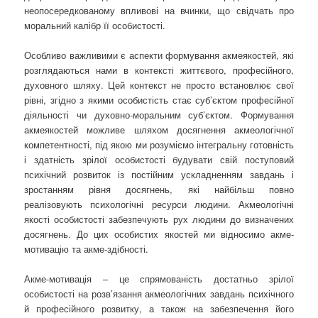
неопосередкованому впливові на вчинки, що свідчать про
моральний калібр її особистості.
Особливо важливими є аспекти формування акмеякостей, які
розглядаються нами в контексті життєвого, професійного,
духовного шляху. Цей контекст не просто встановлює свої
рівні, згідно з якими особистість стає суб’єктом професійної
діяльності чи духовно-моральним суб’єктом. Формування
акмеякостей можливе шляхом досягнення акмеологічної
компетентності, під якою ми розуміємо інтегральну готовність
і здатність зрілої особистості будувати свій поступовий
психічний розвиток із постійним ускладненням завдань і
зростанням рівня досягнень, які найбільш повно
реалізовують психологічні ресурси людини. Акмеологічні
якості особистості забезпечують рух людини до визначених
досягнень. До цих особистих якостей ми відносимо акме-
мотивацію та акме-здібності.
Акме-мотивація – це спрямованість достатньо зрілої
особистості на розв’язання акмеологічних завдань психічного
й професійного розвитку, а також на забезпечення його