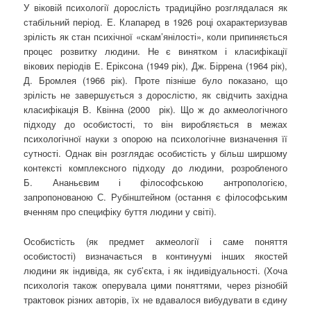
У віковій психології дорослість традиційно розглядалася як
стабільний період. Е. Клапаред в 1926 році охарактеризував
зрілість як стан психічної «скам’янілості», коли припиняється
процес розвитку людини. Не є винятком і класифікації
вікових періодів Е. Еріксона (1949 рік), Дж. Біррена (1964 рік),
Д. Бромлея (1966 рік). Проте пізніше було показано, що
зрілість не завершується з дорослістю, як свідчить західна
класифікація В. Квінна (2000 рік). Що ж до акмеологічного
підходу до особистості, то він виробляється в межах
психологічної науки з опорою на психологічне визначення її
сутності. Однак він розглядає особистість у більш ширшому
контексті комплексного підходу до людини, розробленого
Б. Ананьєвим і філософською антропологією,
запропонованою С. Рубінштейном (остання є філософським
вченням про специфіку буття людини у світі).
Особистість (як предмет акмеології і саме поняття
особистості) визначається в континуумі інших якостей
людини як індивіда, як суб’єкта, і як індивідуальності. (Хоча
психологія також оперувала цими поняттями, через різнобій
трактовок різних авторів, їх не вдавалося вибудувати в єдину