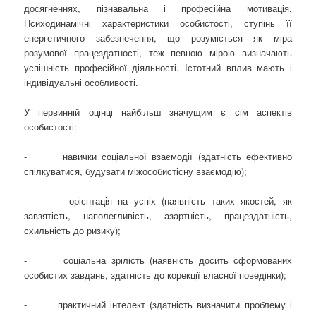
досягненнях, пізнавальна і професійна мотивація.
Психодинамічні характеристики особистості, ступінь її
енергетичного забезпечення, що розуміється як міра
розумової працездатності, теж певною мірою визначають
успішність професійної діяльності. Істотний вплив мають і
індивідуальні особливості.
У первинній оцінці найбільш значущим є сім аспектів
особистості:
- навички соціальної взаємодії (здатність ефективно
спілкуватися, будувати міжособистісну взаємодію);
- орієнтація на успіх (наявність таких якостей, як
завзятість, наполегливість, азартність, працездатність,
схильність до ризику);
- соціальна зрілість (наявність досить сформованих
особистих завдань, здатність до корекції власної поведінки);
- практичний інтелект (здатність визначити проблему і