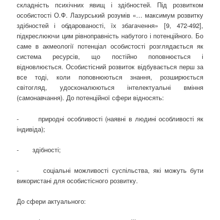
складність психічних явищ і здібностей. Під розвитком
особистості О.Ф. Лазурський розумів «… максимум розвитку
здібностей і обдарованості, їх збагачення» [9, 472-492],
підкреслюючи цим рівноправність набутого і потенційного. Бо
саме в акмеології потенціал особистості розглядається як
система ресурсів, що постійно поповнюється і
відновлюється. Особистісний розвиток відбувається перш за
все тоді, коли поповнюються знання, розширюється
світогляд, удосконалюються інтелектуальні вміння
(самонавчання). До потенційної сфери відносять:
- природні особливості (наявні в людині особливості як
індивіда);
- здібності;
- соціальні можливості суспільства, які можуть бути
використані для особистісного розвитку.
До сфери актуального: