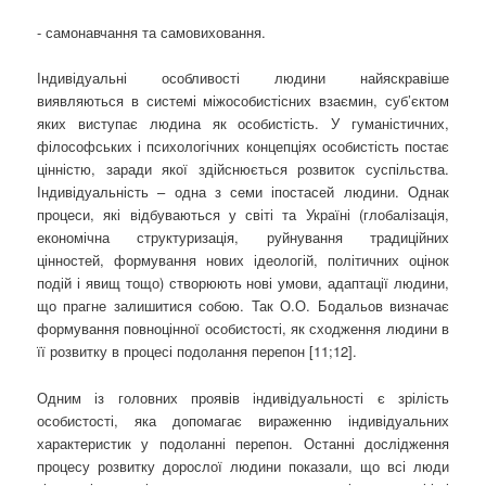
- самонавчання та самовиховання.
Індивідуальні особливості людини найяскравіше
виявляються в системі міжособистісних взаємин, суб’єктом
яких виступає людина як особистість. У гуманістичних,
філософських і психологічних концепціях особистість постає
цінністю, заради якої здійснюється розвиток суспільства.
Індивідуальність – одна з семи іпостасей людини. Однак
процеси, які відбуваються у світі та Україні (глобалізація,
економічна структуризація, руйнування традиційних
цінностей, формування нових ідеологій, політичних оцінок
подій і явищ тощо) створюють нові умови, адаптації людини,
що прагне залишитися собою. Так О.О. Бодальов визначає
формування повноцінної особистості, як сходження людини в
її розвитку в процесі подолання перепон [11;12].
Одним із головних проявів індивідуальності є зрілість
особистості, яка допомагає вираженню індивідуальних
характеристик у подоланні перепон. Останні дослідження
процесу розвитку дорослої людини показали, що всі люди