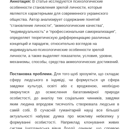
Аннотация:
В статье исследуются психологические
особенности становления зрелой личности, которые
являются характерными для современного украинского
общества. Автор анализирует содержание понятий
“становление личности”, “акмеологические качества”,
“индивидуальность” и “профессиональная самореализация”,
определяет теоретическую дифференциацию различных
концепций и парадигм, относительно взглядов на
индивидуально-психологические особенности зрелой
личности, а также выделяет показатели, условия, уровни,
механизмы, способы, средства акмеологических достижений.
Постановка проблеми.
Для того щоб зрозуміти, що складає
сферу людського в індивіді, чи формується ця сфера
завдяки культурі, освіті або є вродженою, необхідно
звернутися до осмислення багатовимірної природи
особистості, до аналізу тих соціальних чинників, завдяки
яким людина впродовж тисячоліть створювала людське в
самій собі. В сучасній гуманітарній науці все більшої
актуальності набуває думка про можливу небезпеку у
формуванні особистості. Наприклад клонування живих
систем (шотландська вівця Доллі), означає, що справою