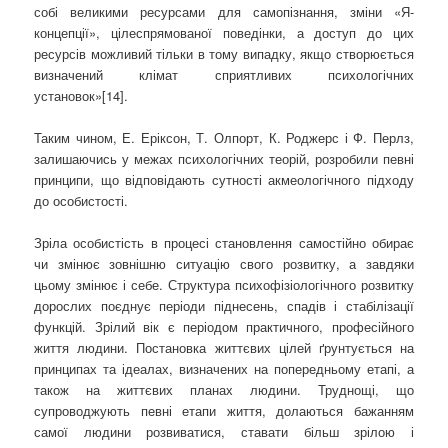
собі великими ресурсами для самопізнання, зміни «Я-
концепції», цілеспрямованої поведінки, а доступ до цих
ресурсів можливий тільки в тому випадку, якщо створюється
визначений клімат сприятливих психологічних
установок»[14].
Таким чином, Е. Еріксон, Т. Олпорт, К. Роджерс і Ф. Перлз,
залишаючись у межах психологічних теорій, розробили певні
принципи, що відповідають сутності акмеологічного підходу
до особистості.
Зріла особистість в процесі становлення самостійно обирає
чи змінює зовнішню ситуацію свого розвитку, а завдяки
цьому змінює і себе. Структура психофізіологічного розвитку
дорослих поєднує періоди піднесень, спадів і стабілізації
функцій. Зрілий вік є періодом практичного, професійного
життя людини. Постановка життєвих цілей ґрунтується на
принципах та ідеалах, визначених на попередньому етапі, а
також на життєвих планах людини. Труднощі, що
супроводжують певні етапи життя, долаються бажанням
самої людини розвиватися, ставати більш зрілою і