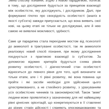
Зміна способу пізнання, згідно з новою парадигмою, полягає
в тому, що дослідження будується за принципом взаємодії
між особистістю, яку досліджують, і дослідником. Далі, при
формуванні гіпотез про своєрідність особистості (аналіз в
якості суб’єкта) завжди припускається, що вона виявить свої
нові, на цьому етапі не тільки не досліджувані, але й нею
самою не виявлені можливості, здібності.
Саме ця парадигма стала перехідним мостом від психології
до акмеології в трактуванні особистості, так як акмеологія
реалізовує новий спосіб пізнання, при якому дослідження
поєднується з практикою взаємодії із суб’єктом. За
допомогою відомих критеріїв будується схема рівнів
розвитку особистості, і діагностичний стан особистості
відноситься до певного рівня для того, щоб визначити не
тільки етапи, але і ті рівні розвитку, які вона повинна ще
пройти і які засоби необхідні для здійснення цього
цілеспрямованого, а не стихійного розвитку, з урахуванням
усіх особистісних чинників та закономірностей. Також “акме”
людини може проявлятися у зазначеному для неї найвищому
рівні ціннісних орієнтацій, що конкретизуються в її ставленні
до різних сторін дійсності і сприяють опосередкованому та