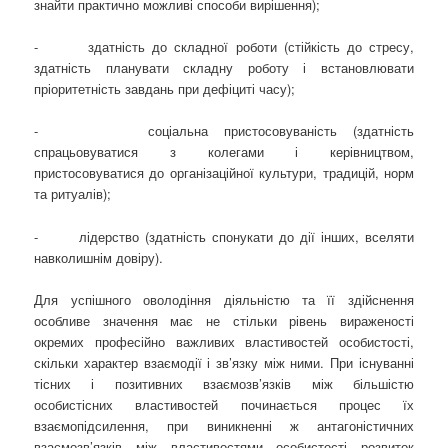
знайти практично можливі способи вирішення);
- здатність до складної роботи (стійкість до стресу,
здатність планувати складну роботу і встановлювати
пріоритетність завдань при дефіциті часу);
- соціальна пристосовуваність (здатність
спрацьовуватися з колегами і керівництвом,
пристосовуватися до організаційної культури, традицій, норм
та ритуалів);
- лідерство (здатність спонукати до дії інших, вселяти
навколишнім довіру).
Для успішного оволодіння діяльністю та її здійснення
особливе значення має не стільки рівень вираженості
окремих професійно важливих властивостей особистості,
скільки характер взаємодії і зв’язку між ними. При існуванні
тісних і позитивних взаємозв’язків між більшістю
особистісних властивостей починається процес їх
взаємопідсилення, при виникненні ж антагоністичних
взаємозв’язків між властивостями особистості розвиток