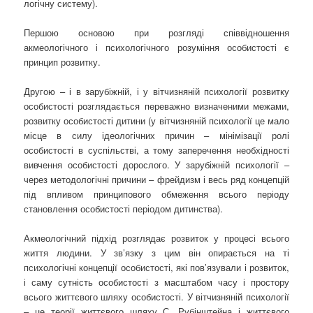
логічну систему).
Першою основою при розгляді співвідношення
акмеологічного і психологічного розуміння особистості є
принцип розвитку.
Другою – і в зарубіжній, і у вітчизняній психології розвитку
особистості розглядається переважно визначеними межами,
розвитку особистості дитини (у вітчизняній психології це мало
місце в силу ідеологічних причин – мінімізації ролі
особистості в суспільстві, а тому заперечення необхідності
вивчення особистості дорослого. У зарубіжній психології –
через методологічні причини – фрейдизм і весь ряд концепцій
під впливом принципового обмеження всього періоду
становлення особистості періодом дитинства).
Акмеологічний підхід розглядає розвиток у процесі всього
життя людини. У зв’язку з цим він опирається на ті
психологічні концепції особистості, які пов’язували і розвиток,
і саму сутність особистості з масштабом часу і простору
всього життєвого шляху особистості. У вітчизняній психології
– це теорії життєвого шляху С. Рубінштейна і життєвого