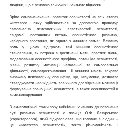
людини, що є основою глибоких і близьких відносин.
Зріле самовизначення, розвиток особистості на всіх етапах
життєвого шляху здійснюється за допомогою процедур
самоаналізу психологічних властивостей особистості,
свідомої постановки питань особистісного розвитку,
кар’єрного зростання, як одного з чинників “акме”. Важливу
роль у цьому відіграють такі чинники особистісного
становлення, як потреба в досягненні мети, престиж знань,
моделювання особистісного профілю, потенціал особистості,
рівень розвитку мотивації навчальної та самоосвітньої
діяльності, самовдосконалення. Ці чинники мають яскраво
виражену психологічну специфіку, що, безумовно, дозволяє
стверджувати необхідність всебічного дослідження мотивації
формування повноцінної особистості, а також особливостей її
акме-нашарування.
З акмеологічної точки зору найбільш близькою до пояснення
суті розвитку особистості є позиція О.Ф. Лазурського
(характеролога), який підкреслював, що головне в людині –
це «багатство особистості», тобто різноманітність і