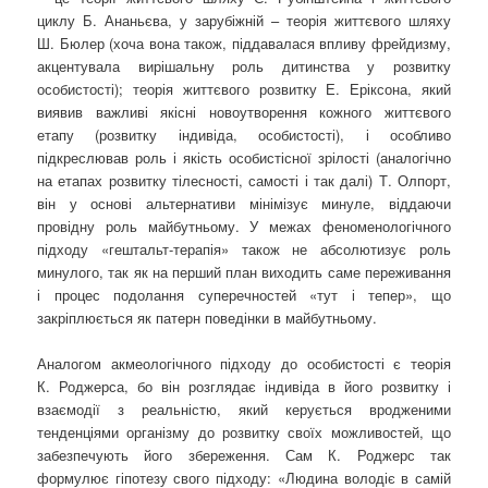
циклу Б. Ананьєва, у зарубіжній – теорія життєвого шляху
Ш. Бюлер (хоча вона також, піддавалася впливу фрейдизму,
акцентувала вирішальну роль дитинства у розвитку
особистості); теорія життєвого розвитку Е. Еріксона, який
виявив важливі якісні новоутворення кожного життєвого
етапу (розвитку індивіда, особистості), і особливо
підкреслював роль і якість особистісної зрілості (аналогічно
на етапах розвитку тілесності, самості і так далі) Т. Олпорт,
він у основі альтернативи мінімізує минуле, віддаючи
провідну роль майбутньому. У межах феноменологічного
підходу «гештальт-терапія» також не абсолютизує роль
минулого, так як на перший план виходить саме переживання
і процес подолання суперечностей «тут і тепер», що
закріплюється як патерн поведінки в майбутньому.
Аналогом акмеологічного підходу до особистості є теорія
К. Роджерса, бо він розглядає індивіда в його розвитку і
взаємодії з реальністю, який керується вродженими
тенденціями організму до розвитку своїх можливостей, що
забезпечують його збереження. Сам К. Роджерс так
формулює гіпотезу свого підходу: «Людина володіє в самій