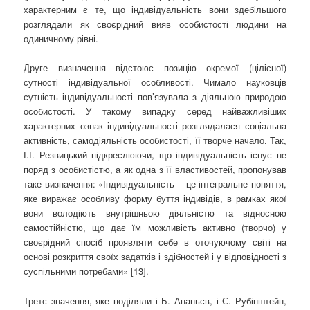
характерним є те, що індивідуальність вони здебільшого
розглядали як своєрідний вияв особистості людини на
одиничному рівні.
Друге визначення відстоює позицію окремої (цілісної)
сутності індивідуальної особливості. Чимало науковців
сутність індивідуальності пов’язувала з діяльною природою
особистості. У такому випадку серед найважливіших
характерних ознак індивідуальності розглядалася соціальна
активність, самодіяльність особистості, її творче начало. Так,
І.І. Резвицький підкреслюючи, що індивідуальність існує не
поряд з особистістю, а як одна з її властивостей, пропонував
таке визначення: «Індивідуальність – це інтегральне поняття,
яке виражає особливу форму буття індивідів, в рамках якої
вони володіють внутрішньою діяльністю та відносною
самостійністю, що дає їм можливість активно (творчо) у
своєрідний спосіб проявляти себе в оточуючому світі на
основі розкриття своїх задатків і здібностей і у відповідності з
суспільними потребами» [13].
Третє значення, яке поділяли і Б. Ананьєв, і С. Рубінштейн,