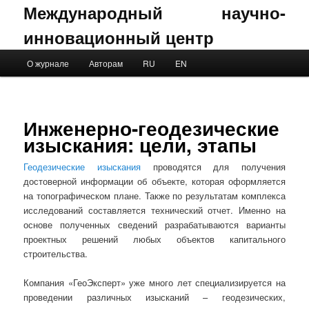
Международный научно-
инновационный центр
Main menu
О журнале
Авторам
RU
EN
Skip to primary content
Skip to secondary content
Инженерно-геодезические
изыскания: цели, этапы
Геодезические изыскания
проводятся для получения
достоверной информации об объекте, которая оформляется
на топографическом плане. Также по результатам комплекса
исследований составляется технический отчет. Именно на
основе полученных сведений разрабатываются варианты
проектных решений любых объектов капитального
строительства.
Компания «ГеоЭксперт» уже много лет специализируется на
проведении различных изысканий – геодезических,