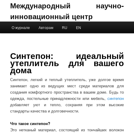
Международный научно-
инновационный центр
Main menu
О журнале
Авторам
RU
EN
Skip to primary content
Skip to secondary content
Синтепон: идеальный
утеплитель для вашего
дома
Синтепон, легкий и теплый утеплитель, уже долгое время
занимает одно из ведущих мест среди материалов для
создания комфортного пространства в вашем доме. Будь то
одежда, постельные принадлежности или мебель,
синтепон
добавляет уют и тепло, сохраняя при этом высокие
стандарты качества и долговечности.
Что такое синтепон?
Это нетканый материал, состоящий из тончайших волокон