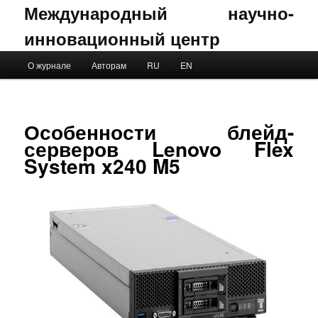
Международный научно-
инновационный центр
Main menu
О журнале
Авторам
RU
EN
Skip to primary content
Skip to secondary content
Особенности блейд-
серверов Lenovo Flex
System x240 M5