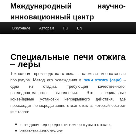
Международный научно-
инновационный центр
Main menu
О журнале
Авторам
RU
EN
Skip to primary content
Skip to secondary content
Специальные печи отжига
– леры
Технология производства стекла – сложная многоэтапная
процедура. Метод его охлаждения в
печи отжига (лере)
–
одна из стадий, требующая качественного,
последовательного выполнения. Это специальные
конвейерные установки непрерывного действия, где
происходит непосредственно отжиг стекла, который состоит
из этапов:
выведения однородности температуры в стекле;
ответственного отжига;