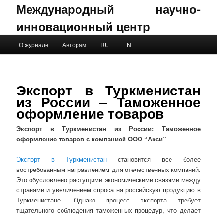
Международный научно-
инновационный центр
Main menu
О журнале
Авторам
RU
EN
Skip to primary content
Skip to secondary content
Экспорт в Туркменистан
из России – Таможенное
оформление товаров
Экспорт в Туркменистан из России: Таможенное
оформление товаров с компанией ООО “Акси”
Экспорт в Туркменистан
становится все более
востребованным направлением для отечественных компаний.
Это обусловлено растущими экономическими связями между
странами и увеличением спроса на российскую продукцию в
Туркменистане. Однако процесс экспорта требует
тщательного соблюдения таможенных процедур, что делает