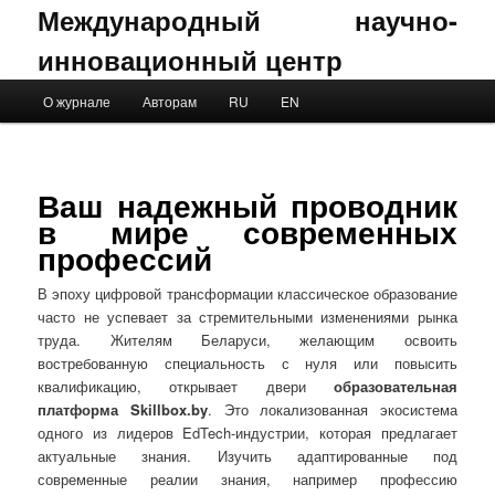
Международный научно-
инновационный центр
Main menu
О журнале
Авторам
RU
EN
Skip to primary content
Skip to secondary content
Ваш надежный проводник
в мире современных
профессий
В эпоху цифровой трансформации классическое образование
часто не успевает за стремительными изменениями рынка
труда. Жителям Беларуси, желающим освоить
востребованную специальность с нуля или повысить
квалификацию, открывает двери
образовательная
платформа Skillbox.by
. Это локализованная экосистема
одного из лидеров EdTech-индустрии, которая предлагает
актуальные знания. Изучить адаптированные под
современные реалии знания, например профессию