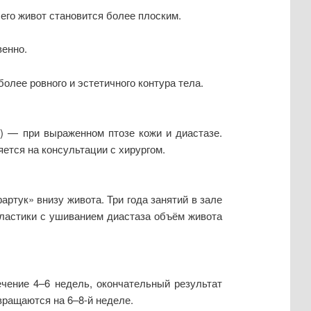
го живот становится более плоским.
венно.
лее ровного и эстетичного контура тела.
) — при выраженном птозе кожи и диастазе.
тся на консультации с хирургом.
ртук» внизу живота. Три года занятий в зале
опластики с ушиванием диастаза объём живота
чение 4–6 недель, окончательный результат
вращаются на 6–8-й неделе.