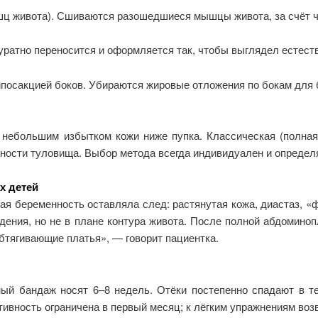
ц живота). Сшиваются разошедшиеся мышцы живота, за счёт че
уратно переносится и оформляется так, чтобы выглядел естест
посакцией боков. Убираются жировые отложения по бокам для бо
небольшим избытком кожи ниже пупка. Классическая (полная
ости туловища. Выбор метода всегда индивидуален и определяе
х детей
я беременность оставляла след: растянутая кожа, диастаз, «фа
удения, но не в плане контура живота. После полной абдомин
обтягивающие платья», — говорит пациентка.
ый бандаж носят 6–8 недель. Отёки постепенно спадают в те
тивность ограничена в первый месяц; к лёгким упражнениям воз