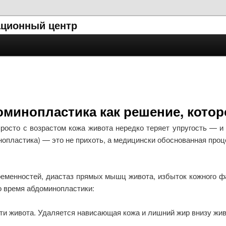
ционный центр
оминопластика как решение, которо
росто с возрастом кожа живота нередко теряет упругость — и 
инопластика) — это не прихоть, а медицински обоснованная про
менностей, диастаз прямых мышц живота, избыток кожного фар
о время абдоминопластики:
сти живота. Удаляется нависающая кожа и лишний жир внизу жив