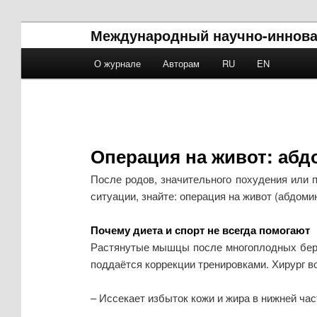
Международный научно-иннова
Main menu
О журнале
Авторам
RU
EN
Skip to primary content
Skip to secondary content
Операция на живот: абд
После родов, значительного похудения или п
ситуации, знайте: операция на живот (абдом
Почему диета и спорт не всегда помогают
Растянутые мышцы после многоплодных бере
поддаётся коррекции тренировками. Хирург в
– Иссекает избыток кожи и жира в нижней ча