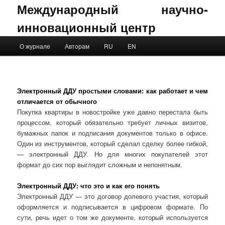
Международный научно-
инновационный центр
Main menu
О журнале
Авторам
RU
EN
Skip to primary content
Skip to secondary content
Электронный ДДУ простыми словами: как работает и чем
отличается от обычного
Покупка квартиры в новостройке уже давно перестала быть
процессом, который обязательно требует личных визитов,
бумажных папок и подписания документов только в офисе.
Один из инструментов, который сделал сделку более гибкой,
— электронный ДДУ. Но для многих покупателей этот
формат до сих пор выглядит сложным и непонятным.
Электронный ДДУ: что это и как его понять
Электронный ДДУ — это договор долевого участия, который
оформляется и подписывается в цифровом формате. По
сути, речь идет о том же документе, который используется