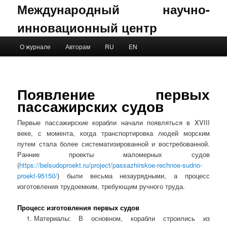
Международный научно-
инновационный центр
Main menu
О журнале
Авторам
RU
EN
Skip to primary content
Skip to secondary content
Появление первых
пассажирских судов
Первые пассажирские корабли начали появляться в XVIII
веке, с момента, когда транспортировка людей морским
путем стала более систематизированной и востребованной.
Ранние проекты маломерных судов
(
https://belsudoproekt.ru/project/passazhirskoe-rechnoe-sudno-
proekt-95150/
) были весьма незаурядными, а процесс
изготовления трудоемким, требующим ручного труда.
Процесс изготовления первых судов
Материалы: В основном, корабли строились из