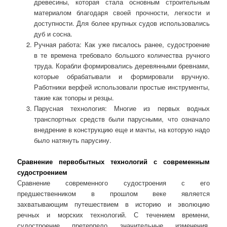
древесины, которая стала основным строительным
материалом благодаря своей прочности, легкости и
доступности. Для более крупных судов использовались
дуб и сосна.
Ручная работа: Как уже писалось ранее, судостроение
в те времена требовало большого количества ручного
труда. Корабли формировались деревянными бревнами,
которые обрабатывали и формировали вручную.
Работники верфей использовали простые инструменты,
такие как топоры и резцы.
Парусная технология: Многие из первых водных
транспортных средств были парусными, что означало
внедрение в конструкцию еще и мачты, на которую надо
было натянуть парусину.
Сравнение первобытных технологий с современным
судостроением
Сравнение современного судостроения с его
предшественником в прошлом веке является
захватывающим путешествием в историю и эволюцию
речных и морских технологий. С течением времени,
судостроение претерпело значительные изменения,