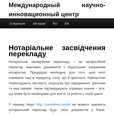
Международный научно-
инновационный центр
Main menu
О журнале
Авторам
RU
EN
Skip to primary content
Skip to secondary content
Нотаріальне засвідчення
перекладу
Нотаріальне засвідчення перекладу – це професійний
переклад важливих документів з подальшим завіренням
нотаріусом. Процедура необхідна для того, щоб копії
отримали таку ж юридичну силу, що й оригінали. Найчастіше
перекладають паспорта, свідоцтва про народження, дипломи
та інші папери, також підтверджують отримані знання – все,
що може бути необхідним для життя та роботи у іншій країні.
У нашому бюро
http://translation.center
ви можете замовити
нотаріальний переклад будь -яких документів у Києві.