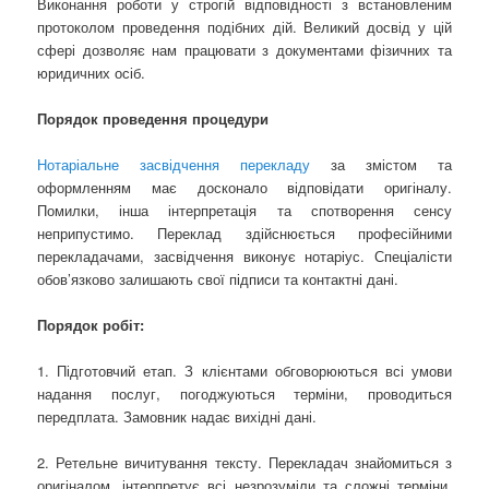
Виконання роботи у строгій відповідності з встановленим
протоколом проведення подібних дій. Великий досвід у цій
сфері дозволяє нам працювати з документами фізичних та
юридичних осіб.
Порядок проведення процедури
Нотаріальне засвідчення перекладу
за змістом та
оформленням має досконало відповідати оригіналу.
Помилки, інша інтерпретація та спотворення сенсу
неприпустимо. Переклад здійснюється професійними
перекладачами, засвідчення виконує нотаріус. Спеціалісти
обов’язково залишають свої підписи та контактні дані.
Порядок робіт:
1. Підготовчий етап. З клієнтами обговорюються всі умови
надання послуг, погоджуються терміни, проводиться
передплата. Замовник надає вихідні дані.
2. Ретельне вичитування тексту. Перекладач знайомиться з
оригіналом, інтерпретує всі незрозуміли та сложні терміни,