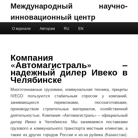
Международный научно-
инновационный центр
Main menu
О журнале
Авторам
RU
EN
Skip to primary content
Skip to secondary content
Компания
«Автомагистраль» –
надежный дилер Ивеко в
Челябинске
Многотоннажные грузовики, коммунальная техника, прицепы
IVECO пользуются стабильным спросом у компаний,
занимающихся перевозками, лесозаготовками,
производством строительных материалов, хозяйственной
деятельностью. Компания «Автомагистраль» – официальный
дилер Ивеко в Челябинске. Мы занимаемся поставками
грузового и коммунального транспорта местным клиентам, а
также из других городов России и из-за рубежа (Казахстан).