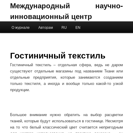
Международный научно-
инновационный центр
Main menu
О журнале
Авторам
RU
EN
Skip to primary content
Skip to secondary content
Гостиничный текстиль
Гостиничный текстиль – отдельная сфера, ведь не даром
существуют отдельные магазины под названием Ткани или
отдельные предприятия, которые занимаются созданием
только текстиля, а иногда и вообще только какой-то узкой
продукции.
Большое внимание нужно обратить на выбор расцветки
тканей, которые будут использоваться в гостинице. Несмотря
на то что белый классический цвет считается непригодным