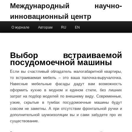
Международный научно-
инновационный центр
Main menu
О журнале
Авторам
RU
EN
Skip to primary content
Skip to secondary content
Выбор встраиваемой
посудомоечной машины
Если вы счастливый обладатель малогабаритной квартиры,
то встраиваемая мебель – это ваша палочка-выручалочка.
Навесные мебельные фасады дадут вам возможность
оформить кухню в модном и едином стиле, без лишних
затрат на подбор моделей по внешнему виду. Современные,
узкие, скрытые в тумбах посудомоечные машины будут
совсем не заметны. А при отсутствии фронтальной ручки и
дополнительной шумоизоляции вы и сами забудете про их
существование.