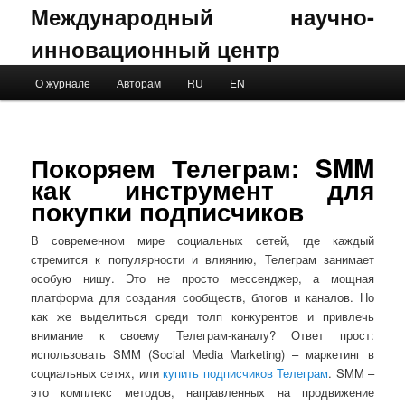
Международный научно-
инновационный центр
Main menu
О журнале
Авторам
RU
EN
Skip to primary content
Skip to secondary content
Покоряем Телеграм: SMM
как инструмент для
покупки подписчиков
В современном мире социальных сетей, где каждый
стремится к популярности и влиянию, Телеграм занимает
особую нишу. Это не просто мессенджер, а мощная
платформа для создания сообществ, блогов и каналов. Но
как же выделиться среди толп конкурентов и привлечь
внимание к своему Телеграм-каналу? Ответ прост:
использовать SMM (Social Media Marketing) – маркетинг в
социальных сетях, или
купить подписчиков Телеграм
. SMM –
это комплекс методов, направленных на продвижение