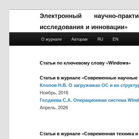
Электронный научно-прак
исследования и инновации»
Main menu
О журнале
Авторам
RU
EN
Skip to primary content
Skip to secondary content
Статьи по ключевому слову «Windows»
Статьи в журнале «Современные научные 
Клопов Н.В. О загрузчиках ОС и их структ
Ноябрь, 2016
Гелдиева С.А. Операционная система Win
Апрель, 2026
Статьи в журнале «Современная техника и