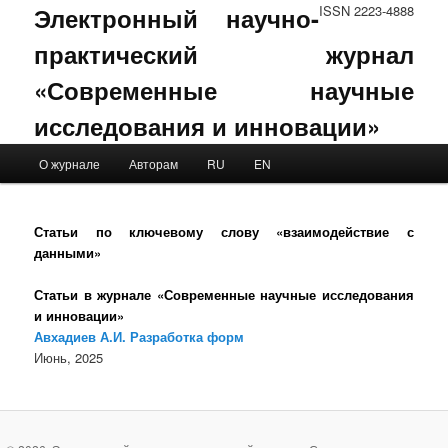
Электронный научно-
ISSN 2223-4888
практический журнал
«Современные научные
исследования и инновации»
Main menu
О журнале
Авторам
RU
EN
Skip to primary content
Skip to secondary content
Статьи по ключевому слову «взаимодействие с
данными»
Статьи в журнале «Современные научные исследования
и инновации»
Авхадиев А.И. Разработка форм
Июнь, 2025