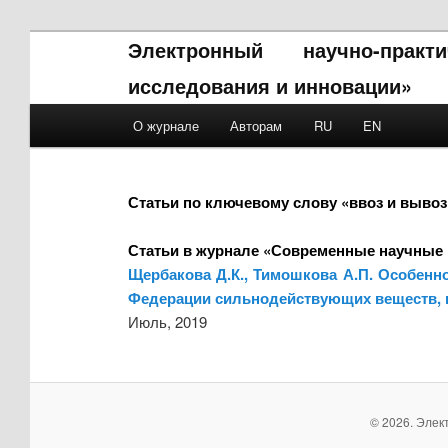
Электронный научно-прак
исследования и инновации»
Main menu
О журнале
Авторам
RU
EN
Skip to primary content
Skip to secondary content
Статьи по ключевому слову «ввоз и выво
Статьи в журнале «Современные научные 
Щербакова Д.К., Тимошкова А.П. Особенн
Федерации сильнодействующих веществ, н
Июль, 2019
© 2026. Элек