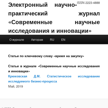
Электронный научно-
ISSN 2223-4888
практический журнал
«Современные научные
исследования и инновации»
Main menu
О журнале
Авторам
RU
EN
Skip to primary content
Skip to secondary content
Статьи по ключевому слову «время на закупку»
Статьи в журнале «Современные научные исследования
и инновации»
Крюковская Д.М. Статистическое исследование
исследуемого бизнес-процесса
Май, 2019