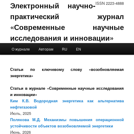
Электронный научно-
ISSN 2223-4888
практический журнал
«Современные научные
исследования и инновации»
Main menu
О журнале
Авторам
RU
EN
Skip to primary content
Skip to secondary content
Статьи по ключевому слову «возобновляемая
энергетика»
Статьи в журнале «Современные научные исследования
и инновации»
Ким К.В. Водородная энергетика как альтернатива
нефтегазовой
Июль, 2025
Полякова М.Д. Механизмы повышения операционной
устойчивости объектов возобновляемой энергетики
Июнь, 2026