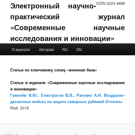
Электронный научно-
ISSN 2223-4888
практический журнал
«Современные научные
исследования и инновации»
Main menu
О журнале
Авторам
RU
EN
Skip to primary content
Skip to secondary content
Статьи по ключевому слову «военная база»
Статьи в журнале «Современные научные исследования
и инновации»
Гумелёв В.Ю., Елистратов В.В., Рагозин А.Н. Воздушно-
десантные войска на защите северных рубежей Отчизны
Май, 2018