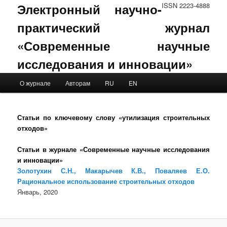
Электронный научно-
ISSN 2223-4888
практический журнал
«Современные научные
исследования и инновации»
Main menu
О журнале
Авторам
RU
EN
Skip to primary content
Skip to secondary content
Статьи по ключевому слову «утилизация строительных
отходов»
Статьи в журнале «Современные научные исследования
и инновации»
Золотухин С.Н., Макарычев К.В., Поваляев Е.О.
Рациональное использование строительных отходов
Январь, 2020