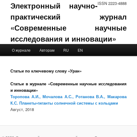
Электронный научно-
ISSN 2223-4888
практический журнал
«Современные научные
исследования и инновации»
Main menu
О журнале
Авторам
RU
EN
Skip to primary content
Skip to secondary content
Статьи по ключевому слову «Уран»
Статьи в журнале «Современные научные исследования
и инновации»
Торопова А.И., Мочалова А.С., Ротанова В.А., Макарова
К.С. Планеты-гиганты солнечной системы с кольцами
Август, 2018