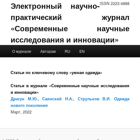
Электронный научно-
ISSN 2223-4888
практический журнал
«Современные научные
исследования и инновации»
Main menu
О журнале
Авторам
RU
EN
Skip to primary content
Skip to secondary content
Статьи по ключевому слову «умная одежда»
Статьи в журнале «Современные научные исследования
и инновации»
Драгун М.Ю., Саянский Н.А., Струльков В.И. Одежда
нового поколения
Март, 2022