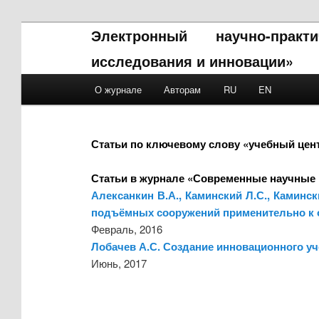
Электронный научно-прак
исследования и инновации»
Main menu
О журнале
Авторам
RU
EN
Skip to primary content
Skip to secondary content
Статьи по ключевому слову «учебный цен
Статьи в журнале «Современные научные 
Алексанкин В.А., Каминский Л.С., Каминс
подъёмных сооружений применительно к о
Февраль, 2016
Лобачев А.С. Создание инновационного уч
Июнь, 2017