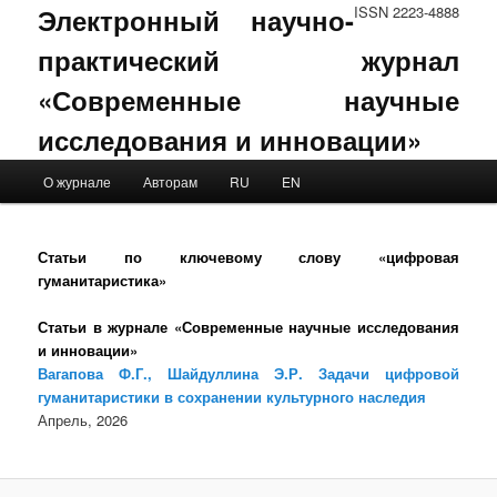
Электронный научно-
ISSN 2223-4888
практический журнал
«Современные научные
исследования и инновации»
Main menu
О журнале
Авторам
RU
EN
Skip to primary content
Skip to secondary content
Статьи по ключевому слову «цифровая
гуманитаристика»
Статьи в журнале «Современные научные исследования
и инновации»
Вагапова Ф.Г., Шайдуллина Э.Р. Задачи цифровой
гуманитаристики в сохранении культурного наследия
Апрель, 2026