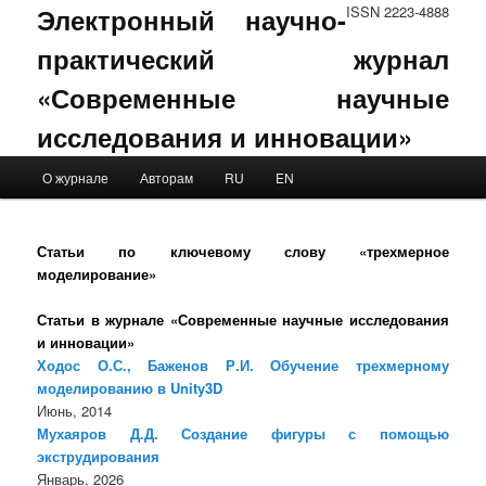
Электронный научно-
ISSN 2223-4888
практический журнал
«Современные научные
исследования и инновации»
Main menu
О журнале
Авторам
RU
EN
Skip to primary content
Skip to secondary content
Статьи по ключевому слову «трехмерное
моделирование»
Статьи в журнале «Современные научные исследования
и инновации»
Ходос О.С., Баженов Р.И. Обучение трехмерному
моделированию в Unity3D
Июнь, 2014
Мухаяров Д.Д. Создание фигуры с помощью
экструдирования
Январь, 2026