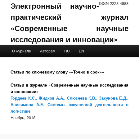
Электронный научно-
ISSN 2223-4888
практический журнал
«Современные научные
исследования и инновации»
Main menu
О журнале
Авторам
RU
EN
Skip to primary content
Skip to secondary content
Статьи по ключевому слову ««Точно в срок»»
Статьи в журнале «Современные научные исследования
и инновации»
Гордеев К.С., Жидков А.А., Слюзнева К.В., Закунова Е.Д.,
Анисимова А.Е. Системы закупочной деятельности в
логистике
Ноябрь, 2018