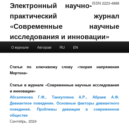
Электронный научно-
ISSN 2223-4888
практический журнал
«Современные научные
исследования и инновации»
Main menu
О журнале
Авторам
RU
EN
Skip to primary content
Skip to secondary content
Статьи по ключевому слову «теория напряжения
Мертона»
Статьи в журнале «Современные научные исследования
и инновации»
Абсалямова Г.Ф., Такиуллина А.Р., Абраев А.Ф.
Девиантное поведение. Основные факторы девиантного
поведения. Проблемы девиации в современном
обществе
Сентябрь, 2024