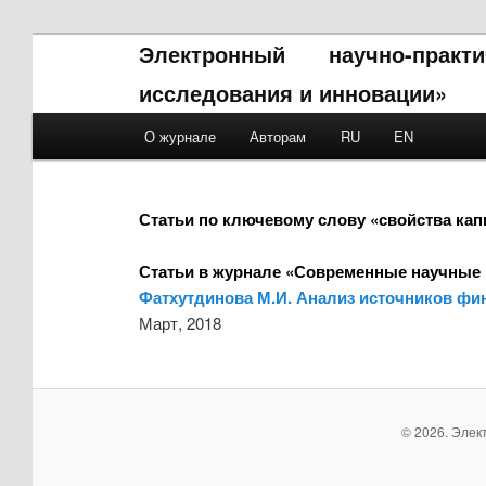
Электронный научно-прак
исследования и инновации»
Main menu
О журнале
Авторам
RU
EN
Skip to primary content
Skip to secondary content
Статьи по ключевому слову «свойства кап
Статьи в журнале «Современные научные 
Фатхутдинова М.И. Анализ источников фи
Март, 2018
© 2026. Элек