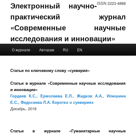
Электронный научно-
ISSN 2223-4888
практический журнал
«Современные научные
исследования и инновации»
Main menu
О журнале
Авторам
RU
EN
Skip to primary content
Skip to secondary content
Статьи по ключевому слову «суеверия»
Статьи в журнале «Современные научные исследования
и инновации»
Гордеев К.С., Ермолаева Е.Л., Жидков А.А., Илюшина
Е.С., Федосеева Л.А. Коротко о суевериях
Декабрь, 2018
Статьи в журнале «Гуманитарные научные