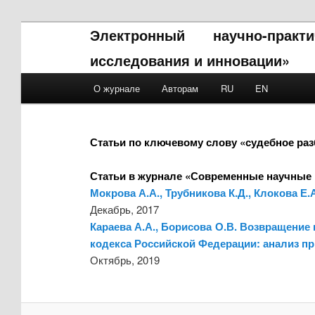
Электронный научно-прак
исследования и инновации»
Main menu
О журнале
Авторам
RU
EN
Skip to primary content
Skip to secondary content
Статьи по ключевому слову «судебное ра
Статьи в журнале «Современные научные 
Мокрова А.А., Трубникова К.Д., Клокова Е
Декабрь, 2017
Караева А.А., Борисова О.В. Возвращение
кодекса Российской Федерации: анализ п
Октябрь, 2019