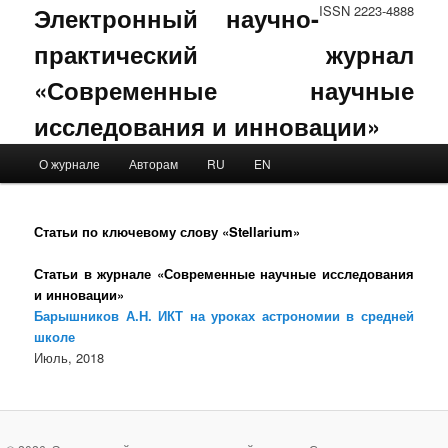
Электронный научно-
ISSN 2223-4888
практический журнал
«Современные научные
исследования и инновации»
Main menu
О журнале
Авторам
RU
EN
Skip to primary content
Skip to secondary content
Статьи по ключевому слову «Stellarium»
Статьи в журнале «Современные научные исследования
и инновации»
Барышников А.Н. ИКТ на уроках астрономии в средней
школе
Июль, 2018