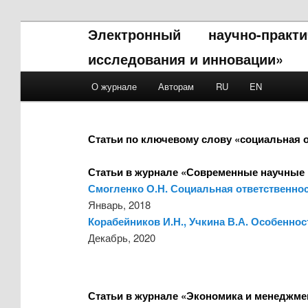
Электронный научно-прак
исследования и инновации»
Main menu
О журнале
Авторам
RU
EN
Skip to primary content
Skip to secondary content
Статьи по ключевому слову «социальная о
Статьи в журнале «Современные научные 
Смогленко О.Н. Социальная ответственнос
Январь, 2018
Корабейников И.Н., Учкина В.А. Особенно
Декабрь, 2020
Статьи в журнале «Экономика и менеджме