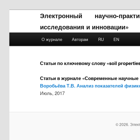
Электронный научно-прак
исследования и инновации»
Main menu
О журнале
Авторам
RU
EN
Skip to primary content
Skip to secondary content
Статьи по ключевому слову «soil propertie
Статьи в журнале «Современные научные 
Воробьёва Т.В. Анализ показателей физик
Июль, 2017
© 2026. Элек